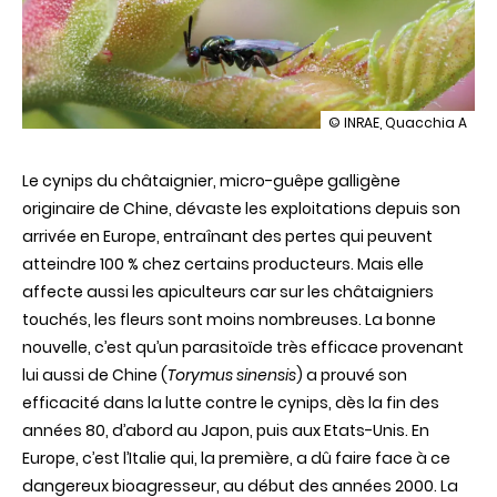
illustration
© INRAE, Quacchia A
Le
crépuscule
Le cynips du châtaignier, micro-guêpe galligène
du
cynips
originaire de Chine, dévaste les exploitations depuis son
du
arrivée en Europe, entraînant des pertes qui peuvent
châtaignier
atteindre 100 % chez certains producteurs. Mais elle
affecte aussi les apiculteurs car sur les châtaigniers
touchés, les fleurs sont moins nombreuses. La bonne
nouvelle, c’est qu’un parasitoïde très efficace provenant
lui aussi de Chine (
Torymus sinensis
) a prouvé son
efficacité dans la lutte contre le cynips, dès la fin des
années 80, d’abord au Japon, puis aux Etats-Unis. En
Europe, c’est l’Italie qui, la première, a dû faire face à ce
dangereux bioagresseur, au début des années 2000. La