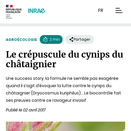
Contenu
Recherche
Navigation
FR
men
2 min
Partager
AGROÉCOLOGIE
Temps
Le crépuscule du cynips du
de
châtaignier
lecture
Une success story, la formule ne semble pas exagérée
quand il s’agit d’évoquer la lutte contre le cynips du
châtaignier (Dryocosmus kuriphilus)... Le biocontrôle fait
ses preuves contre ce ravageur invasif.
Publié le 02 avril 2017