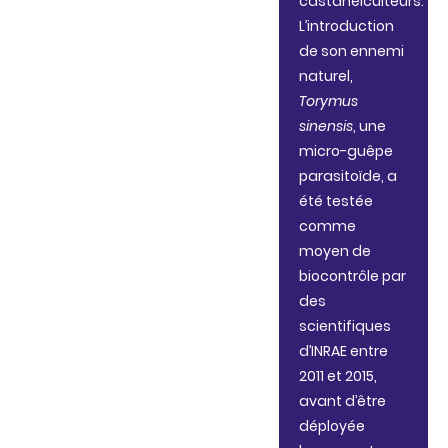
castanéiculteurs.
L’introduction
de son ennemi
naturel,
Torymus
sinensis
, une
micro-guêpe
parasitoïde, a
été testée
comme
moyen de
biocontrôle par
des
scientifiques
d’INRAE entre
2011 et 2015,
avant d’être
déployée