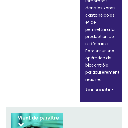
largement
dans les zones
castanéicoles
et de
permettre à la
production de
redémarrer.
Retour sur une
opération de
biocontrôle
particulièrement
réussie.
Lire la suite >