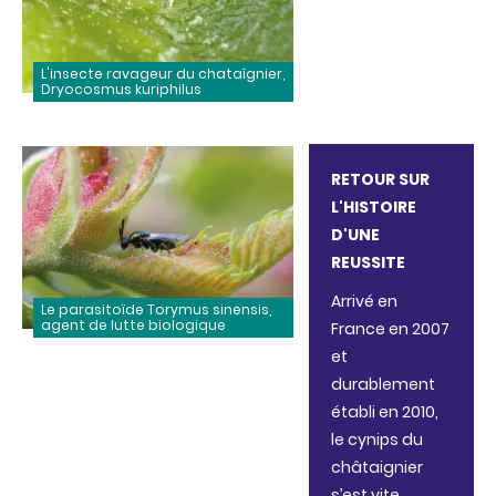
L'insecte ravageur du chataîgnier,
Dryocosmus kuriphilus
RETOUR SUR
L'HISTOIRE
D'UNE
REUSSITE
Arrivé en
Le parasitoïde Torymus sinensis,
agent de lutte biologique
France en 2007
et
durablement
établi en 2010,
le cynips du
châtaignier
s’est vite