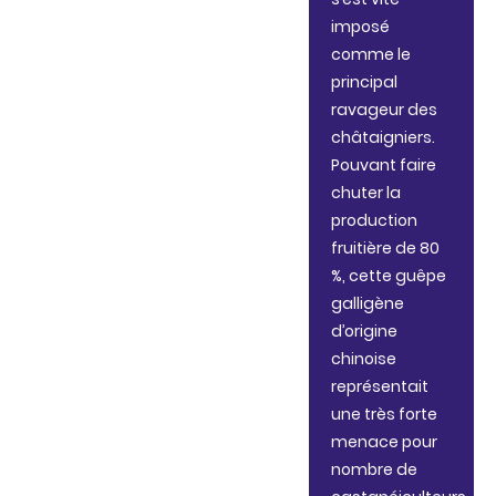
imposé
comme le
principal
ravageur des
châtaigniers.
Pouvant faire
chuter la
production
fruitière de 80
%, cette guêpe
galligène
d’origine
chinoise
représentait
une très forte
menace pour
nombre de