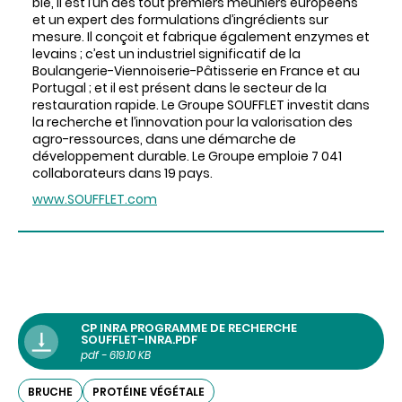
blé
, il est
l’un
des
tout premiers
meuniers
européens
et un expert
des
formulations
d’ingrédients
sur
mesure
. Il
conçoit
et
fabrique
également
enzymes et
levains
;
c’est
un
industriel
significatif
de la
Boulangerie-Viennoiserie-Pâtisserie
en France et au
Portugal ; et il est
présent
dans
le
secteur
de la
restauration
rapide
. Le
Groupe
SOUFFLET
investit
dans
la recherche et
l’innovation
pour la valorisation
des
agro-ressources
,
dans
une
démarche
de
développement
durable. Le
Groupe
emploie
7 041
collaborateurs
dans
19 pays.
www.SOUFFLET.com
CP INRA PROGRAMME DE RECHERCHE
SOUFFLET-INRA.PDF
pdf - 619.10 KB
BRUCHE
PROTÉINE VÉGÉTALE