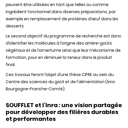
peuvent être utilisées en tant que telles ou comme
ingrédient fonctionnel dans diverses préparations, par
exemple en remplacement de protéines d’œuf
dans
les
desserts.
Le second
objectif
du programme de recherche est
donc
d’identifier
les
molécules
à
l’origine
des
arrière-goûts
végétaux
et de
l’amertume
ainsi
que
leur
mécanisme
de
formation, pour en
diminuer
la
teneur
dans
le
produit
final.
Ces
travaux
feront
l’objet
d’une
thèse
CIFRE
au
sein
du
Centre
des
sciences du
goût
et de
l'alimentation
(
Inra
Bourgogne-Franche-Comté
).
SOUFFLET
et
l’Inra
:
une
vision
partagée
pour
développer
des
filières
durables
et
performantes