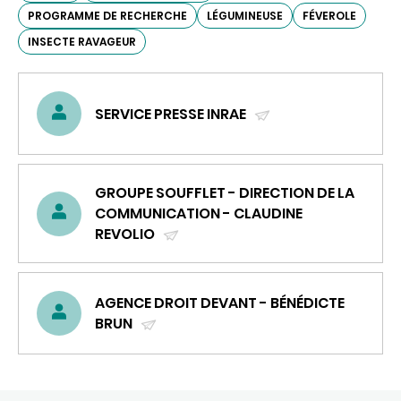
PROGRAMME DE RECHERCHE
LÉGUMINEUSE
FÉVEROLE
INSECTE RAVAGEUR
SERVICE PRESSE INRAE
(ENVOYER
UN
COURRIEL)
GROUPE SOUFFLET - DIRECTION DE LA
COMMUNICATION - CLAUDINE
REVOLIO
(ENVOYER
UN
COURRIEL)
AGENCE DROIT DEVANT - BÉNÉDICTE
BRUN
(ENVOYER
UN
COURRIEL)