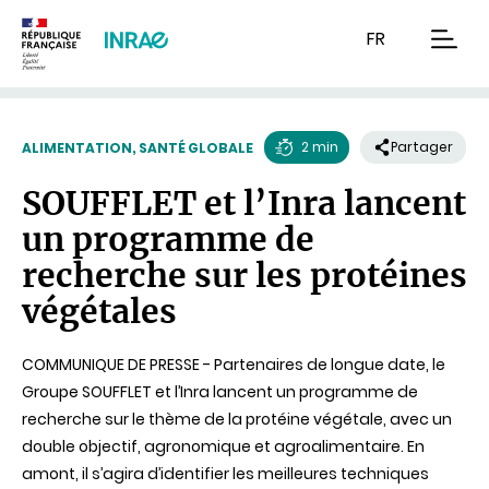
Contenu
Recherche
Navigation
FR
men
2 min
Partager
ALIMENTATION, SANTÉ GLOBALE
Temps
SOUFFLET et l’Inra lancent
de
un programme de
lecture
recherche sur les protéines
végétales
COMMUNIQUE DE PRESSE - Partenaires de longue date, le
Groupe SOUFFLET et l’Inra lancent un programme de
recherche sur le thème de la protéine végétale, avec un
double objectif, agronomique et agroalimentaire. En
amont, il s’agira d’identifier les meilleures techniques