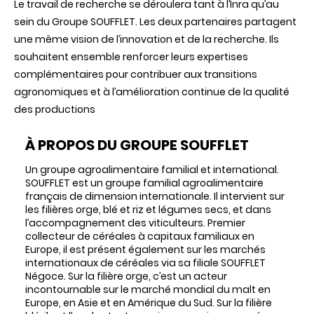
Le travail de recherche se
déroulera
tant
à
l’Inra
qu’au
sein
du
Groupe
SOUFFLET
. Les
deux
partenaires
partagent
une
même
vision de
l’innovation
et de la recherche.
Ils
souhaitent
ensemble
renforcer
leurs
expertises
complémentaires
pour
contribuer
aux
transitions
agronomiques
et à
l’amélioration
continue de la
qualité
des
productions
À
PROPOS
DU
GROUPE
SOUFFLET
Un
groupe
agroalimentaire
familial et international.
SOUFFLET
est un
groupe
familial
agroalimentaire
français
de dimension
internationale
. Il
intervient
sur
les
filières
orge
,
blé
et
riz
et
légumes
secs, et
dans
l’accompagnement
des
viticulteurs
. Premier
collecteur
de
céréales
à
capitaux
familiaux
en
Europe, il est
présent
également
sur
les
marchés
internationaux
de
céréales
via sa
filiale
SOUFFLET
Négoce
.
Sur
la
filière
orge
,
c’est
un
acteur
incontournable
sur
le
marché
mondial
du malt en
Europe, en
Asie
et en
Amérique
du
Sud
.
Sur
la
filière