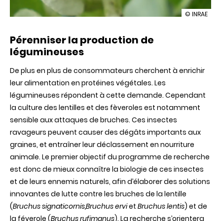
illustration
© INRAE
SOUFFLET
et
Pérenniser la production de
l’Inra
lancent
légumineuses
un
programm
De plus en plus de consommateurs cherchent à enrichir
de
recherche
leur alimentation en protéines végétales. Les
sur
légumineuses répondent à cette demande. Cependant
les
protéines
la culture des lentilles et des fèveroles est notamment
végétales
sensible aux attaques de bruches. Ces insectes
ravageurs peuvent causer des dégâts importants aux
graines, et entraîner leur déclassement en nourriture
animale. Le premier objectif du programme de recherche
est donc de mieux connaître la biologie de ces insectes
et de leurs ennemis naturels, afin d’élaborer des solutions
innovantes de lutte contre les bruches de la lentille
(
Bruchus signaticornis,Bruchus ervi
et
Bruchus lentis
) et de
la féverole (
Bruchus rufimanus
). La recherche s’orientera