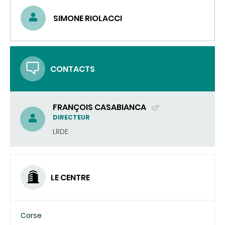
SIMONE RIOLACCI
CONTACTS
FRANÇOIS CASABIANCA
(ENVOYER
DIRECTEUR
UN
LRDE
COURRIEL)
LE CENTRE
Corse