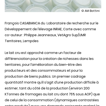
illustration
© AM Battini
Le
lait
François CASABIANCA du Laboratoire de recherche sur le
cru,
créateur
Développement de l’élevage INRAE, Corte avec comme
de
co-auteur : Philippe Jeanneaux, VetAgro Sup/UMR
valeurs
ajoutées
Territoires, Lempdes
et
partagées
?
Le lait cru est approché comme un facteur de
différenciation pour la création de richesses dans les
territoires, pour l’amélioration du bien-être des
producteurs et des consommateurs et pour la
production de biens publics. Un premier cadrage
quantitatif montre qu’il s’agit d’une production difficile à
estimer, tant du côté de la production (environ 200
KTonnes de fromages au lait cru dont 75% sous AOP) que
de celui de la consommation (dynamiques contrastées