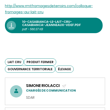
http://www.rmtfromagesdeterroirs.com/colloque-
fromages-au-lait-cru
10-CASABIANCA-LE-LAIT-CRU-
CASABIANCA-JEANNEAUX-VDEF.PDF
pdf - 560.37 KB
LAIT CRU
PRODUIT FERMIER
GOUVERNANCE TERRITORIALE
ÉLEVAGE
SIMONE RIOLACCI
(ENVOYER
CHARGÉE DE COMMUNICATION
UN
SDAR
COURRIEL)