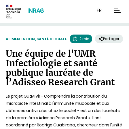
Contenu
Recherche
Navigation
FR
men
2 min
Partager
ALIMENTATION, SANTÉ GLOBALE
Temps
Une équipe de l'UMR
de
Infectiologie et santé
lecture
publique lauréate de
l’Adisseo Research Grant
Le projet GutMIVir - Comprendre la contribution du
microbiote intestinal à l'immunité mucosale et aux
défenses antivirales chez le poulet - est un des lauréats
de la première « Adisseo Research Grant ». Il est
coordonné par Rodrigo Guabiraba, chercheur dans l’unité