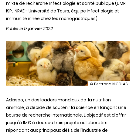
mixte de recherche Infectiologie et santé publique (UMR
ISP, INRAE - Université de Tours, équipe Infectiologie et
immunité innée chez les monogastriques).
Publié le 17 janvier 2022
illustration
© Bertrand NICOLAS
Une
équipe
Adisseo, un des leaders mondiaux de la nutrition
de
l'UMR
animale, a décidé de soutenir la science en lançant une
Infectiologie
bourse de recherche internationale. L'objectif est d'offrir
et
santé
jusqu'à 1M€ à deux ou trois projets collaboratifs
publique
répondant aux principaux défis de l'industrie de
lauréate
de