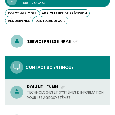
pdf - 442.42 KB
ROBOT AGRICOLE
AGRICULTURE DE PRÉCISION
RÉCOMPENSE
ÉCOTECHNOLOGIE
SERVICE PRESSE INRAE
(ENVOYER
UN
COURRIEL)
CONTACT SCIENTIFIQUE
ROLAND LENAIN
(ENVOYER
TECHNOLOGIES ET SYSTÈMES D'INFORMATION
POUR LES AGROSYSTÈMES
UN
COURRIEL)