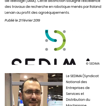
de l’élevage (SIMA). Cette distinction souligne l’excellence
des travaux de recherche en robotique menés par Roland
Lenain au profit des agroéquipements.
Publié le 21 février 2019
illustration
© SEDIMA
Roland
Lenain
Le SEDIMA (Syndicat
lauréat
du
National des
trophée
Entreprises de
SEDIMASTER
2018
Services et
Distribution du
Machinisme