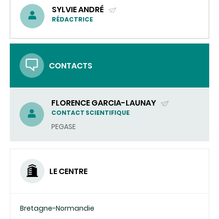
SYLVIE ANDRÉ
(ENVOYER
RÉDACTRICE
UN
COURRIEL)
CONTACTS
FLORENCE GARCIA-LAUNAY
(ENVOYER
CONTACT SCIENTIFIQUE
UN
PEGASE
COURRIEL)
LE CENTRE
Bretagne-Normandie