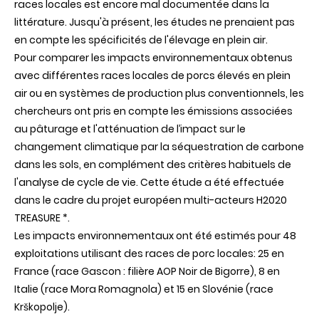
races locales est encore mal documentée dans la
air
avec
littérature. Jusqu'à présent, les études ne prenaient pas
des
en compte les spécificités de l'élevage en plein air.
races
locales
Pour comparer les impacts environnementaux obtenus
:
avec différentes races locales de porcs élevés en plein
il
faut
air ou en systèmes de production plus conventionnels, les
adapter
chercheurs ont pris en compte les émissions associées
l’alimentation
!
au pâturage et l'atténuation de l’impact sur le
changement climatique par la séquestration de carbone
dans les sols, en complément des critères habituels de
l'analyse de cycle de vie. Cette étude a été effectuée
dans le cadre du projet européen multi-acteurs H2020
TREASURE *.
Les impacts environnementaux ont été estimés pour 48
exploitations utilisant des races de porc locales: 25 en
France (race Gascon : filière AOP Noir de Bigorre), 8 en
Italie (race Mora Romagnola) et 15 en Slovénie (race
Krškopolje).