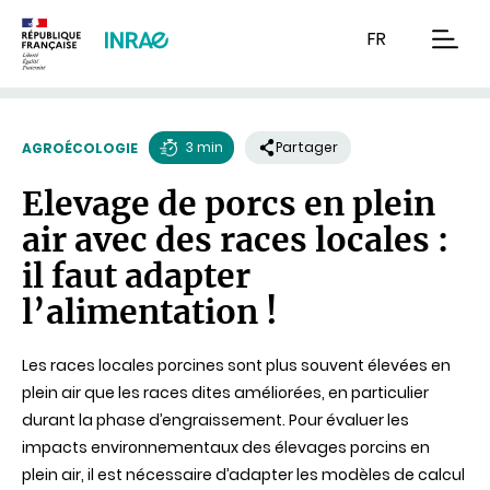
Contenu
Recherche
Navigation
FR
men
3 min
Partager
AGROÉCOLOGIE
Temps
Elevage de porcs en plein
de
air avec des races locales :
lecture
il faut adapter
l’alimentation !
Les races locales porcines sont plus souvent élevées en
plein air que les races dites améliorées, en particulier
durant la phase d’engraissement. Pour évaluer les
impacts environnementaux des élevages porcins en
plein air, il est nécessaire d’adapter les modèles de calcul