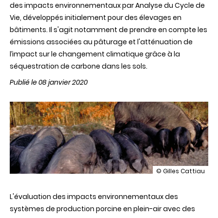
des impacts environnementaux par Analyse du Cycle de
Vie, développés initialement pour des élevages en
bâtiments. Il s'agit notamment de prendre en compte les
émissions associées au pâturage et l'atténuation de
l’impact sur le changement climatique grâce à la
séquestration de carbone dans les sols.
Publié le 08 janvier 2020
illustration
© Gilles Cattiau
Elevage
de
L'évaluation des
impacts environnementaux
porcs
des
en
systèmes de production porcine en plein-air avec des
plein