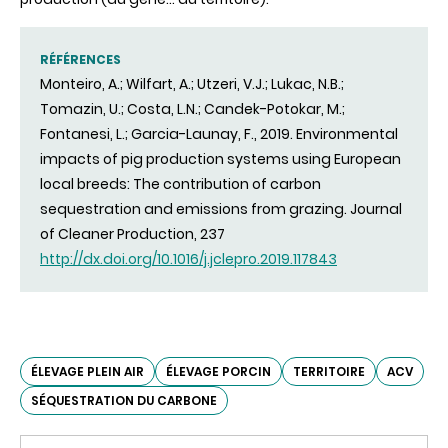
RÉFÉRENCES
Monteiro, A.; Wilfart, A.; Utzeri, V.J.; Lukac, N.B.;
Tomazin, U.; Costa, L.N.; Candek-Potokar, M.;
Fontanesi, L.; Garcia-Launay, F., 2019. Environmental
impacts of pig production systems using European
local breeds: The contribution of carbon
sequestration and emissions from grazing. Journal
of Cleaner Production, 237
http://dx.doi.org/10.1016/j.jclepro.2019.117843
ÉLEVAGE PLEIN AIR
ÉLEVAGE PORCIN
TERRITOIRE
ACV
SÉQUESTRATION DU CARBONE