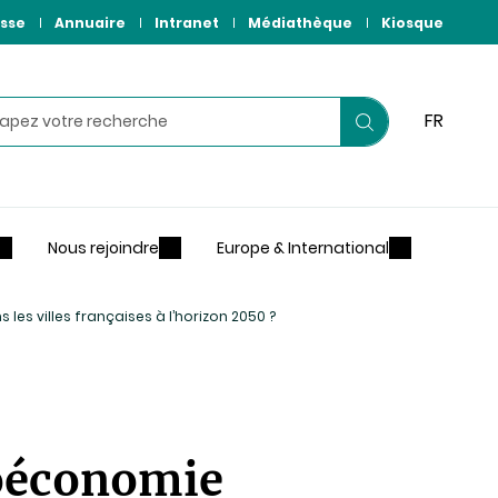
sse
Annuaire
Intranet
Médiathèque
Kiosque
hercher
FR
Lancer
votre
recherche
Nous rejoindre
Europe & International
les villes françaises à l’horizon 2050 ?
ioéconomie