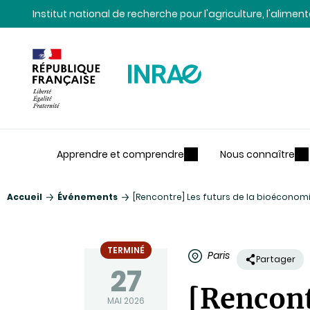
Contenu
Recherche
Navigation
Institut national de recherche pour l'agriculture, l'alime
Apprendre et comprendre
Nous connaître
Accueil
Événements
[Rencontre] Les futurs de la bioéconomie
TERMINÉ
Paris
Partager
27
[Rencont
MAI 2026