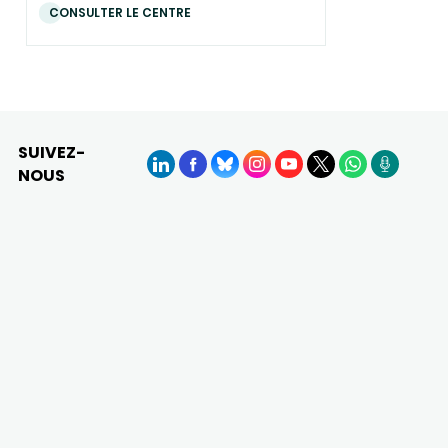
CONSULTER LE CENTRE
SUIVEZ-
NOUS
LinkedIn
Facebook
BlueSky
Instagram
YouTube
X
WhatsApp
Podcasts