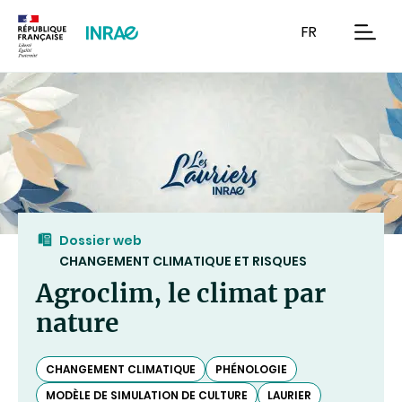
Contenu
Recherche
Navigation
FR
men
Dossier web
CHANGEMENT CLIMATIQUE ET RISQUES
Agroclim, le climat par
nature
CHANGEMENT CLIMATIQUE
PHÉNOLOGIE
MODÈLE DE SIMULATION DE CULTURE
LAURIER