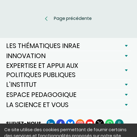
Page précédente
LES THÉMATIQUES INRAE
INNOVATION
EXPERTISE ET APPUI AUX
POLITIQUES PUBLIQUES
L'INSTITUT
ESPACE PEDAGOGIQUE
LA SCIENCE ET VOUS
SUIVEZ-NOUS
LinkedIn
Facebook
BlueSky
Instagram
YouTube
X
WhatsApp
Podcast
Ce site utilise des cookies permettant de fournir certains
des services et fonctionnalités proposés sur notre site,