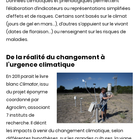
Données climatiques et phénologiques permettent
l’élaboration d’indicateurs ou représentations simplifiées
d’effets et de risques. Certains sont basés sur le climat
(jours de gel en mars…), d’autres s’appuient sur le vivant
(dates de floraison…) ou renseignent sur les risques de
maladies.
De la réalité du changement à
l’urgence climatique
En 2011 parait le livre
blanc
Climator
, issu
du projet éponyme
coordonné par
Agroclim, associant
7 instituts de
recherche. Il décrit
les impacts à venir du changement climatique, selon
différentes hypothèses, sur les grandes cultures, la vigne,