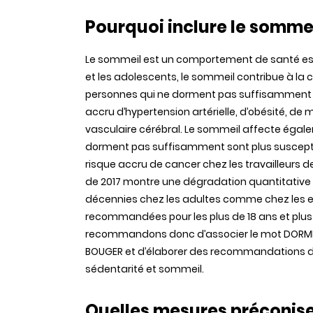
Pourquoi inclure le sommei
Le sommeil est un comportement de santé essen
et les adolescents, le sommeil contribue à la
personnes qui ne dorment pas suffisamment ou 
accru d’hypertension artérielle, d’obésité, de
vasculaire cérébral. Le sommeil affecte égale
dorment pas suffisamment sont plus susceptibl
risque accru de cancer chez les travailleurs 
de 2017 montre une dégradation quantitative 
décennies chez les adultes comme chez les en
recommandées pour les plus de 18 ans et plus 
recommandons donc d’associer le mot DORMI
BOUGER et d’élaborer des recommandations d
sédentarité et sommeil.
Quelles mesures préconise