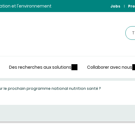
ntation et l'environnement
Jobs
Pre
Rec
Des recherches aux solutions
Collaborer avec nous
 le prochain programme national nutrition santé ?