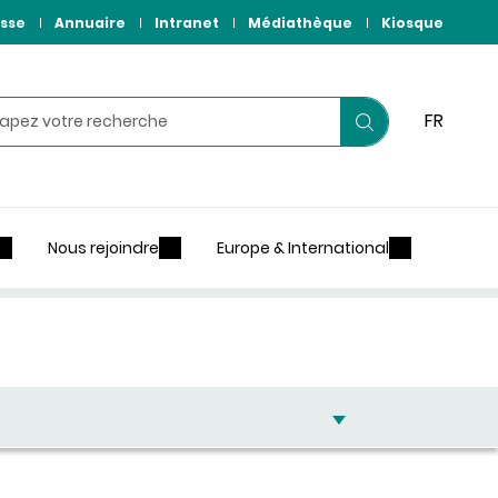
sse
Annuaire
Intranet
Médiathèque
Kiosque
hercher
FR
Lancer
votre
recherche
Nous rejoindre
Europe & International