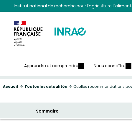
Contenu
Recherche
Navigation
Institut national de recherche pour l'agriculture, l'alime
Apprendre et comprendre
Nous connaître
Accueil
Toutes les actualités
Quelles recommandations pour
Sommaire