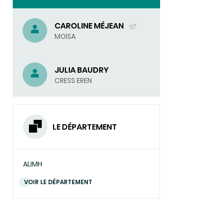
national
nutrition
santé
CAROLINE MÉJEAN
?
(ENVOYER
MOISA
UN
COURRIEL)
JULIA BAUDRY
CRESS EREN
LE DÉPARTEMENT
ALIMH
VOIR LE DÉPARTEMENT