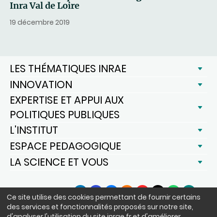
Inra Val de Loire
19 décembre 2019
LES THÉMATIQUES INRAE
INNOVATION
EXPERTISE ET APPUI AUX
POLITIQUES PUBLIQUES
L'INSTITUT
ESPACE PEDAGOGIQUE
LA SCIENCE ET VOUS
SUIVEZ-NOUS
Ce site utilise des cookies permettant de fournir certains
LinkedIn
Facebook
BlueSky
Instagram
YouTube
X
WhatsApp
Podcast
des services et fonctionnalités proposés sur notre site,
d'analyser l'utilisation du site inrae.fr et d'améliorer