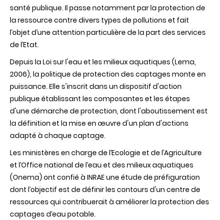
contre
santé publique. Il passe notamment par la protection de
les
la ressource contre divers types de pollutions et fait
pollutions
diffuses
l’objet d’une attention particulière de la part des services
agricoles
de l’Etat.
:
vers
Depuis la Loi sur l'eau et les milieux aquatiques (Lema,
un
centre
2006), la politique de protection des captages monte en
de
puissance. Elle s'inscrit dans un dispositif d'action
ressources.
publique établissant les composantes et les étapes
d'une démarche de protection, dont l'aboutissement est
la définition et la mise en œuvre d'un plan d'actions
adapté à chaque captage.
Les ministères en charge de l’Ecologie et de l’Agriculture
et l’Office national de l’eau et des milieux aquatiques
(Onema) ont confié à INRAE une étude de préfiguration
dont l’objectif est de définir les contours d'un centre de
ressources qui contribuerait à améliorer la protection des
captages d’eau potable.