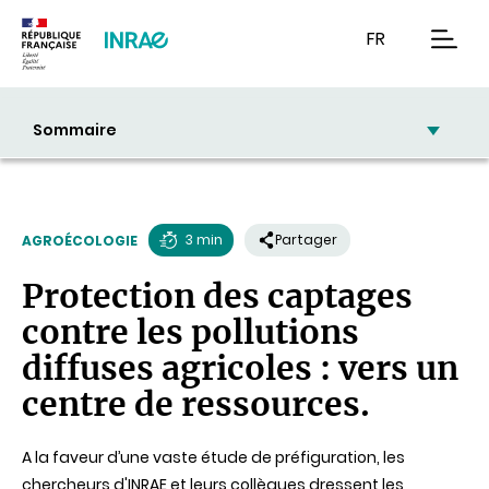
Contenu
Recherche
Navigation
FR
men
Sommaire
3 min
Partager
AGROÉCOLOGIE
Temps
Protection des captages
de
contre les pollutions
lecture
diffuses agricoles : vers un
centre de ressources.
A la faveur d’une vaste étude de préfiguration, les
chercheurs d'INRAE et leurs collègues dressent les