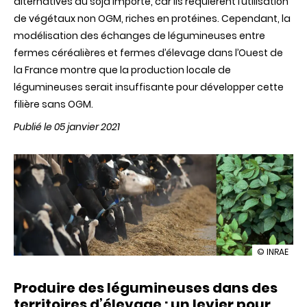
alternatives au soja importé, car ils requièrent l’utilisation
de végétaux non OGM, riches en protéines. Cependant, la
modélisation des échanges de légumineuses entre
fermes céréalières et fermes d’élevage dans l’Ouest de
la France montre que la production locale de
légumineuses serait insuffisante pour développer cette
filière sans OGM.
Publié le 05 janvier 2021
illustration
© INRAE
Produire
des
Produire des légumineuses dans des
légumineu
dans
territoires d’élevage : un levier pour