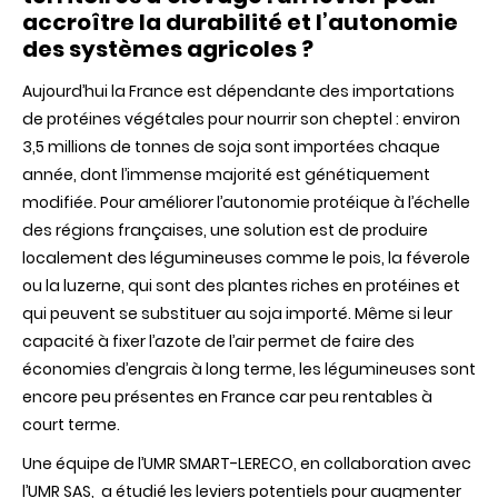
des
accroître la durabilité et l’autonomie
territoires
des systèmes agricoles ?
d’élevage
:
un
Aujourd’hui la France est dépendante des importations
levier
de protéines végétales pour nourrir son cheptel : environ
pour
accroître
3,5 millions de tonnes de soja sont importées chaque
la
année, dont l’immense majorité est génétiquement
durabilité
et
modifiée. Pour améliorer l’autonomie protéique à l’échelle
l’autonomi
des régions françaises, une solution est de produire
des
systèmes
localement des légumineuses comme le pois, la féverole
agricoles
ou la luzerne, qui sont des plantes riches en protéines et
?
qui peuvent se substituer au soja importé. Même si leur
capacité à fixer l’azote de l’air permet de faire des
économies d’engrais à long terme, les légumineuses sont
encore peu présentes en France car peu rentables à
court terme.
Une équipe de l’UMR SMART-LERECO, en collaboration avec
l’UMR SAS, a étudié les leviers potentiels pour augmenter