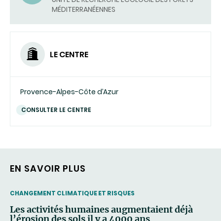
MÉDITERRANÉENNES
LE CENTRE
Provence-Alpes-Côte d’Azur
CONSULTER LE CENTRE
EN SAVOIR PLUS
THEMATIC
CHANGEMENT CLIMATIQUE ET RISQUES
Les activités humaines augmentaient déjà
l’érosion des sols il y a 4000 ans