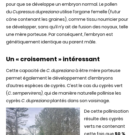
pour que se développe un embryon normal. Le pollen
du
Cupressus dupreziana
utilise l’organe femelle (futur
cône contenant les graines), comme tissu nourricier pour
se développer, sans qu’il n’y ait de fusion des noyaux, telle
une mère porteuse. Par conséquent, l’embryon est
génétiquement identique au parent mâle.
Un « croisement » intéressant
Cette capacité de
C. dupreziana
à être mère porteuse
permet également le développement d’embryons
d’autres espèces de cyprès. C’est le cas du cyprès vert
(
C. sempervirens)
, qui de manière naturelle pollinise les
cyprès
C. dupreziana
plantés dans son voisinage.
De cette pollinisation
résulte des cyprès
verts ne contenant
cette fois que
50 %