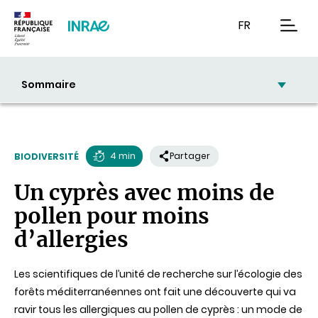
Contenu
Recherche
Navigation
FR
men
Sommaire
4 min
Partager
BIODIVERSITÉ
Temps
Un cyprès avec moins de
de
pollen pour moins
lecture
d’allergies
Les scientifiques de l’unité de recherche sur l’écologie des
forêts méditerranéennes ont fait une découverte qui va
ravir tous les allergiques au pollen de cyprès : un mode de