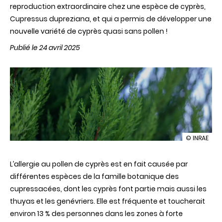
reproduction extraordinaire chez une espèce de cyprès,
Cupressus dupreziana, et qui a permis de développer une
nouvelle variété de cyprès quasi sans pollen !
Publié le 24 avril 2025
illustration
© INRAE
Un
cyprès
L’allergie au pollen de cyprès est en fait causée par
avec
moins
différentes espèces de la famille botanique des
de
cupressacées, dont les cyprès font partie mais aussi les
pollen
pour
thuyas et les genévriers. Elle est fréquente et toucherait
moins
environ 13 % des personnes dans les zones à forte
d’allergies