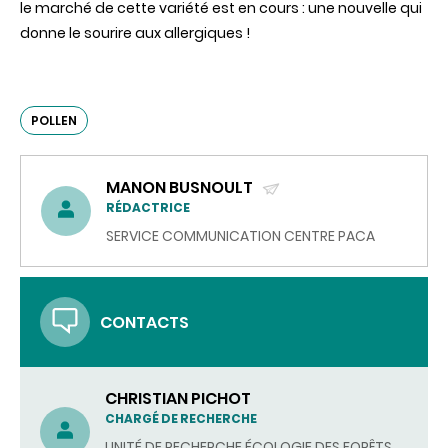
le marché de cette variété est en cours : une nouvelle qui
donne le sourire aux allergiques !
POLLEN
MANON BUSNOULT
(ENVOYER
RÉDACTRICE
UN
SERVICE COMMUNICATION CENTRE PACA
COURRIEL)
CONTACTS
CHRISTIAN PICHOT
CHARGÉ DE RECHERCHE
UNITÉ DE RECHERCHE ÉCOLOGIE DES FORÊTS