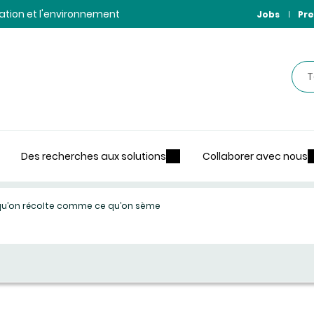
ntation et l'environnement
Jobs
Pre
Rec
Des recherches aux solutions
Collaborer avec nous
e qu’on récolte comme ce qu’on sème