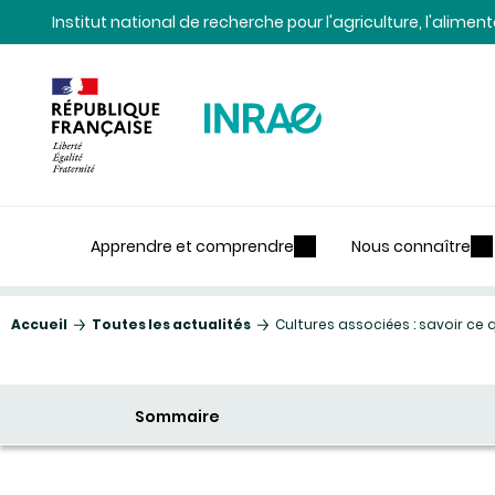
Contenu
Recherche
Navigation
Institut national de recherche pour l'agriculture, l'alime
Apprendre et comprendre
Nous connaître
Accueil
Toutes les actualités
Cultures associées : savoir c
Sommaire