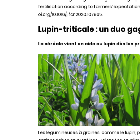
fertilisation according to farmers’ expectation
oi.org/10.1016/j.fcr.2020.107865.
Lupin-triticale : un duo g
La céréale vient en aide au lupin dès les 
Les légumineuses à graines, comme le lupin, 