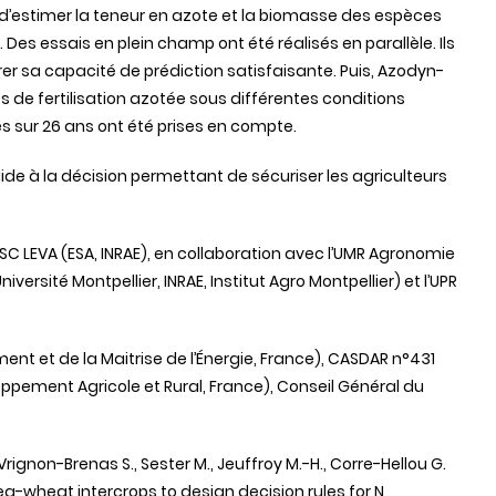
nsi d’estimer la teneur en azote et la biomasse des espèces
. Des essais en plein champ ont été réalisés en parallèle. Ils
er sa capacité de prédiction satisfaisante. Puis, Azodyn-
os de fertilisation azotée sous différentes conditions
s sur 26 ans ont été prises en compte.
aide à la décision permettant de sécuriser les agriculteurs
SC LEVA (ESA, INRAE), en collaboration avec l’UMR Agronomie
iversité Montpellier, INRAE, Institut Agro Montpellier) et l’UPR
ent et de la Maitrise de l’Énergie, France), CASDAR n°431
ppement Agricole et Rural, France), Conseil Général du
 Vrignon-Brenas S., Sester M., Jeuffroy M.-H., Corre-Hellou G.
ea-wheat intercrops to design decision rules for N