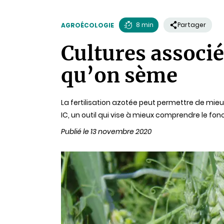
8 min
Partager
AGROÉCOLOGIE
Temps
Cultures associé
de
lecture
qu’on sème
La fertilisation azotée peut permettre de mie
IC, un outil qui vise à mieux comprendre le fo
Publié le 13 novembre 2020