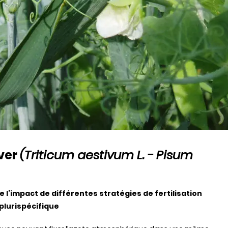
iver
(Triticum aestivum L. - Pisum
 l’impact de différentes stratégies de fertilisation
plurispécifique