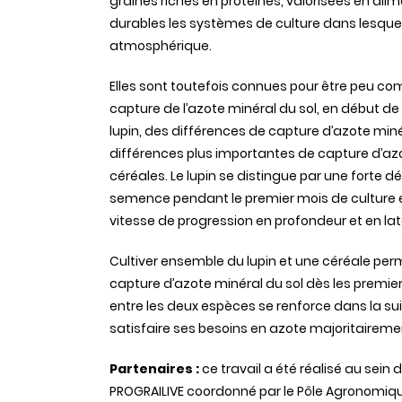
graines riches en protéines, valorisées en al
durables les systèmes de culture dans lesquels 
atmosphérique.
Elles sont toutefois connues pour être peu com
capture de l’azote minéral du sol, en début de 
lupin, des différences de capture d’azote min
différences plus importantes de capture d’azot
céréales. Le lupin se distingue par une forte 
semence pendant le premier mois de culture e
vitesse de progression en profondeur et en lat
Cultiver ensemble du lupin et une céréale perm
capture d’azote minéral du sol dès les premie
entre les deux espèces se renforce dans la s
satisfaire ses besoins en azote majoritairemen
Partenaires :
ce travail a été réalisé au sein 
PROGRAILIVE coordonné par le Pôle Agronomiqu