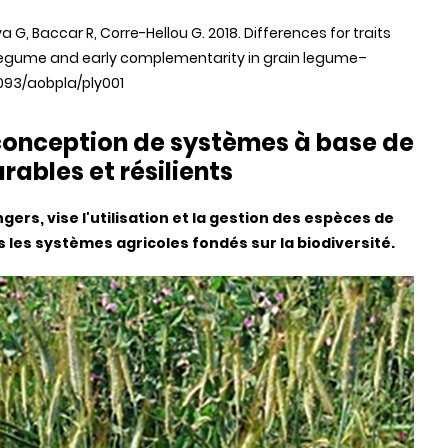
a G, Baccar R, Corre-Hellou G. 2018. Differences for traits
n legume and early complementarity in grain legume–
0.1093/aobpla/ply001
 conception de systèmes à base de
ables et résilients
Angers, vise l'utilisation et la gestion des espèces de
ans les systèmes agricoles fondés sur la biodiversité.