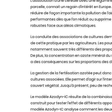
L’association d’une céréale avec une légumi
parcelle, connait un regain d’intérêt en Europ
réduire de façon importante la pollution de l’ai
performantes dès que l’on réduit ou supprime l
robustes face aux aléas climatiques.
La conduite des associations de cultures dem
de cette pratique par les agriculteurs. Les p
notamment souvent très différents des propor
De plus, la concentration en azote minéral du s
a des conséquences sur les proportions des d
La gestion de la fertilisation azotée peut don
cultures associées. Elle permet d’agir sur l’int
couvert végétal. Jusqu’à présent, peu de rech
Le modèle Azodyn-IC résulte de la combinaison
construit pour tester l’effet de différents appor
modèle Azodyn-IC analyse comment les deux 