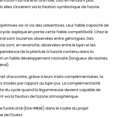
imentation humaine et animale, tout en rendant plus
elles s’insèrent via la fixation symbiotique de l’azote
pétitives vis-à-vis des adventices. Leur faible capacité de
cycle, explique en partie cette faible compétitivité. Chez le
éral sont toutefois observées entre génotypes. Des
e sont, en revanche, observées entre le lupin et les
dépendance de la plantule à l’azote contenu dans la
t un faible développement racinaire (longueur de racines,
éral).
et d’accroître, grâce à leurs traits complémentaires, la
rs stades par rapport au lupin pur. La complémentarité
uite du cycle quand la légumineuse devient capable de
t via la fixation de l’azote atmosphérique.
de l’unité LEVA (ESA-INRAE) dans le cadre du projet
e de l’Ouest.