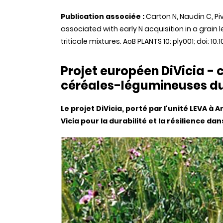
Publication associée :
Carton N, Naudin C, Piv
associated with early N acquisition in a grai
triticale mixtures. AoB PLANTS 10: ply001; doi: 1
Projet européen DiVicia -
céréales-légumineuses dur
Le projet DiVicia, porté par l'unité LEVA à 
Vicia pour la durabilité et la résilience d