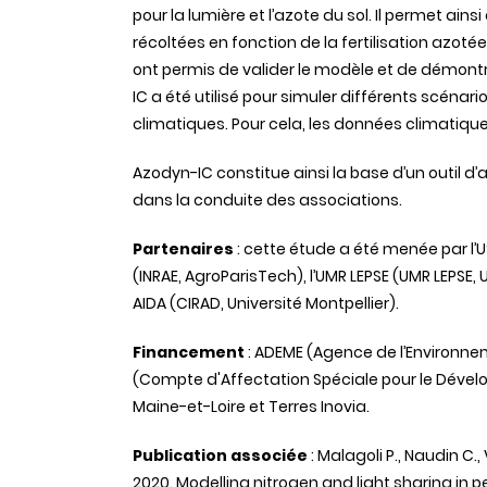
pour la lumière et l’azote du sol. Il permet ai
récoltées en fonction de la fertilisation azotée
ont permis de valider le modèle et de démontr
IC a été utilisé pour simuler différents scénari
climatiques. Pour cela, les données climatique
Azodyn-IC constitue ainsi la base d’un outil d’
dans la conduite des associations.
Partenaires
:
cette étude a été menée par l’U
(INRAE, AgroParisTech), l’UMR LEPSE (UMR LEPSE, Un
AIDA (CIRAD, Université Montpellier).
Financement
: ADEME (Agence de l’Environnem
(Compte d'Affectation Spéciale pour le Dévelo
Maine-et-Loire et Terres Inovia.
Publication associée
:
Malagoli P., Naudin C.,
2020.
Modelling nitrogen and light sharing in p