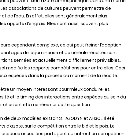
neuse pouvant fixer l’azote atmosphérique dans une même
e. Les associations de cultures peuvent permettre de
r et de l’eau. En effet, elles sont généralement plus
es apports d’engrais. Elles sont aussi souvent plus
eure cependant complexe, ce qui peut freiner l’adoption
ourcentages de légumineuse et de céréale récoltés sont
tions semées et actuellement difficilement prévisibles.
ol modifie les rapports compétitions pour entre elles. Ceci
eux espèces dans la parcelle au moment de la récolte.
c être un moyen intéressant pour mieux conduire les
ensité et le timing des interactions entre espèces au sein du
erches ont été menées sur cette question.
 de deux modèles existants : AZODYN et AFISOL. Il été
ts d’azote, sur la compétition entre le blé et le pois. Le
espèces associées partagent ou entrent en compétition