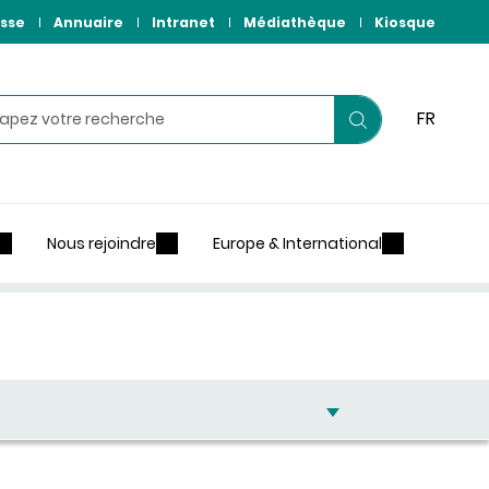
sse
Annuaire
Intranet
Médiathèque
Kiosque
hercher
FR
Lancer
votre
recherche
Nous rejoindre
Europe & International