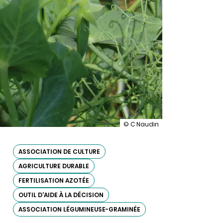
illustration
© C Naudin
Cultures
associées
:
ASSOCIATION DE CULTURE
savoir
AGRICULTURE DURABLE
ce
qu’on
FERTILISATION AZOTÉE
récolte
comme
OUTIL D'AIDE À LA DÉCISION
ce
qu’on
ASSOCIATION LÉGUMINEUSE-GRAMINÉE
sème