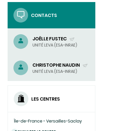
CONTACTS
JOËLLE FUSTEC
(ENVOYER
UNITÉ LEVA (ESA-INRAE)
UN
COURRIEL)
CHRISTOPHE NAUDIN
(ENVOYER
UNITÉ LEVA (ESA-INRAE)
UN
COURRIEL)
LES CENTRES
Île-de-France - Versailles-Saclay