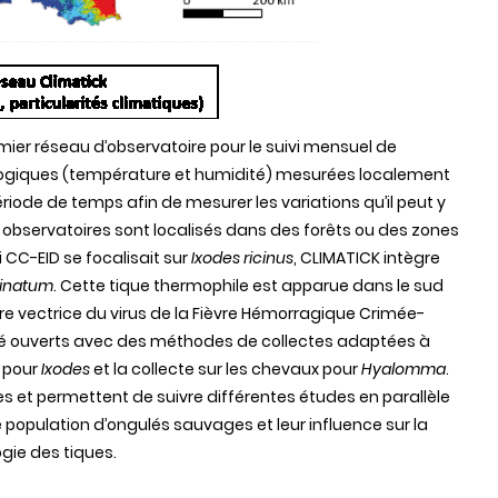
mier réseau d’observatoire pour le suivi mensuel de
rologiques (température et humidité) mesurées localement
période de temps afin de mesurer les variations qu’il peut y
es observatoires sont localisés dans des forêts ou des zones
 CC-EID se focalisait sur
Ixodes ricinus
, CLIMATICK intègre
inatum
. Cette tique thermophile est apparue dans le sud
re vectrice du virus de la Fièvre Hémorragique Crimée-
té ouverts avec des méthodes de collectes adaptées à
 pour
Ixodes
et la collecte sur les chevaux pour
Hyalomma
.
 et permettent de suivre différentes études en parallèle
population d’ongulés sauvages et leur influence sur la
ogie des tiques.