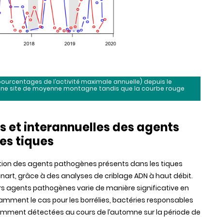
 pourcentages de l’activité maximale annuelle) depuis le
 une site de moyenne montagne tandis que la courbe rouge
s et interannuelles des agents
es tiques
lution des agents pathogènes présents dans les tiques
énart, grâce à des analyses de criblage ADN à haut débit.
rs agents pathogènes varie de manière significative en
amment le cas pour les borrélies, bactéries responsables
uemment détectées au cours de l’automne sur la période de