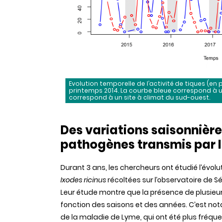
Evolution temporelle de l’activité de tiques (en
printemps 2014. La courbe bleue correspond à
correspond à un site à climat du sud-ouest.
Des variations saisonnière
pathogènes transmis par l
Durant 3 ans, les chercheurs ont étudié l’évo
Ixodes ricinus
récoltées sur l’observatoire de S
Leur étude montre que la présence de plusieu
fonction des saisons et des années. C’est not
de la maladie de Lyme, qui ont été plus fréq