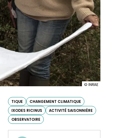
illustration
© INRAE
CLIMATICK
:
influence
TIQUE
CHANGEMENT CLIMATIQUE
du
IXODES RICINUS
ACTIVITÉ SAISONNIÈRE
changement
climatique
OBSERVATOIRE
sur
les
tiques