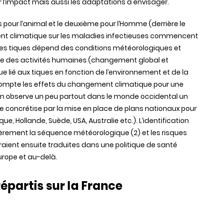
r l’impact mais aussi les adaptations à envisager.
 pour l’animal et le deuxième pour l’Homme (derrière le
t climatique sur les maladies infectieuses commencent
e des tiques dépend des conditions météorologiques et
e des activités humaines (changement global et
sque lié aux tiques en fonction de l’environnement et de la
ompte les effets du changement climatique pour une
on observe un peu partout dans le monde occidental un
se concrétise par la mise en place de plans nationaux pour
que, Hollande, Suède, USA, Australie etc.). L’identification
lièrement la séquence météorologique (2) et les risques
aient ensuite traduites dans une politique de santé
Europe et au-delà.
répartis
sur
la France