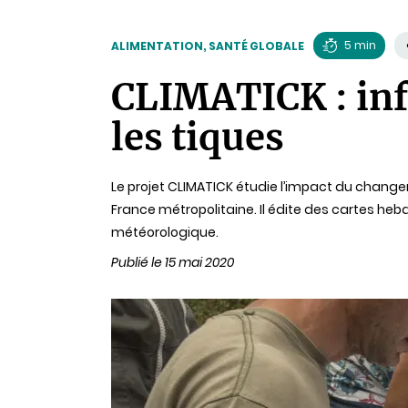
5 min
ALIMENTATION, SANTÉ GLOBALE
Temps
CLIMATICK : inf
de
lecture
les tiques
Le projet CLIMATICK étudie l’impact du changem
France métropolitaine. Il édite des cartes heb
météorologique.
Publié le 15 mai 2020