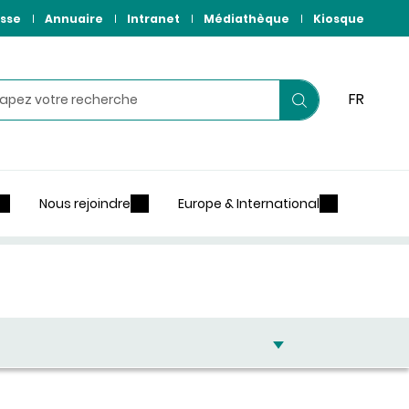
sse
Annuaire
Intranet
Médiathèque
Kiosque
hercher
FR
Lancer
votre
recherche
Nous rejoindre
Europe & International