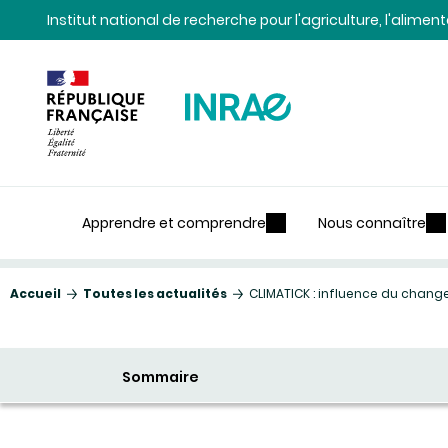
Contenu
Recherche
Navigation
Institut national de recherche pour l'agriculture, l'alime
Apprendre et comprendre
Nous connaître
Accueil
Toutes les actualités
CLIMATICK : influence du chang
Sommaire