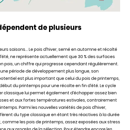
 dépendent de plusieurs
 leurs saisons… Le pois d’hiver, semé en automne et récolté
l’été, ne représente actuellement que 30 % des surfaces
n pois, un chiffre qui progresse cependant régulièrement.
 une période de développement plus longue, son
tentiel est plus important que celui du pois de printemps,
début du printemps pour une récolte en fin d’été. Le cycle
ver classique lui permet également d’échapper assez bien
ses et aux fortes températures estivales, contrairement
intemps. Parmi les nouvelles variétés de pois d’hiver,
ffèrent du type classique en étant très réactives à la durée
ont, comme les pois de printemps, assez exposées aux stress
e aux progrès de la sélection. Pour étendre encore les