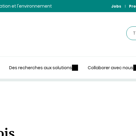
ntation et l'environnement
Jobs
Pre
Rec
Des recherches aux solutions
Collaborer avec nous
ois