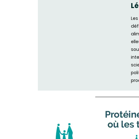
L
Les
déf
ali
ell
sou
int
sci
pol
pro