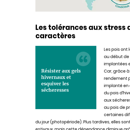
Les tolérances aux stress
caractères
Les pois ont
au début de 
implantées e
Résister aux gels
Car, grâce à
hivernaux et
rendement po
esquiver les
implanté en 
sécheresses
du pois d’hi
aux sécheres
au pois de pr
certaines di
du jour (photopériode). Plus tardives, elles s
estivaux, mais cette dépendance diminue grâc