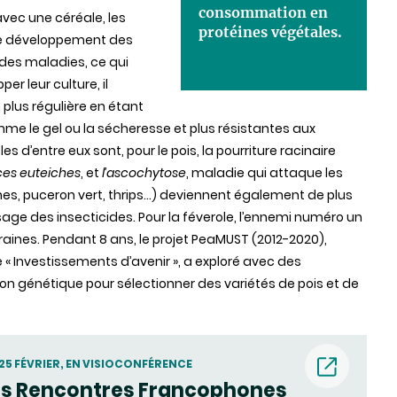
consommation en
avec une céréale, les
protéines végétales.
le développement des
 des maladies, ce qui
er leur culture, il
 plus régulière en étant
me le gel ou la sécheresse et plus résistantes aux
d’entre eux sont, pour le pois, la pourriture racinaire
es euteiches
, et
l’ascochytose
, maladie qui attaque les
ones, puceron vert, thrips…) deviennent également de plus
age des insecticides. Pour la féverole, l’ennemi numéro un
aines. Pendant 8 ans, le projet PeaMUST (2012-2020),
« Investissements d’avenir », a exploré avec des
ion génétique pour sélectionner des variétés de pois et de
25 FÉVRIER, EN VISIOCONFÉRENCE
s Rencontres Francophones