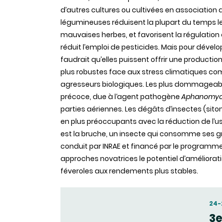
d’autres cultures ou cultivées en association 
légumineuses réduisent la plupart du temps 
mauvaises herbes, et favorisent la régulation
réduit l’emploi de pesticides. Mais pour développ
faudrait qu’elles puissent offrir une production
plus robustes face aux stress climatiques com
agresseurs biologiques. Les plus dommageables 
précoce, due à l‘agent pathogène
Aphanomyc
parties aériennes. Les dégâts d’insectes (sit
en plus préoccupants avec la réduction de l’us
est la bruche, un insecte qui consomme ses gr
conduit par INRAE et financé par le programme 
approches novatrices le potentiel d’améliorat
féveroles aux rendements plus stables.
24-
3e