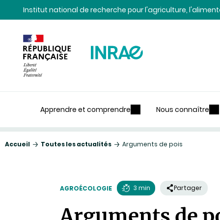
Contenu
Recherche
Navigation
Institut national de recherche pour l'agriculture, l'alime
Apprendre et comprendre
Nous connaître
Accueil
Toutes les actualités
Arguments de pois
3 min
Partager
AGROÉCOLOGIE
Temps
Arguments de p
de