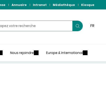
sse
Annuaire
Intranet
Médiathèque
Kiosque
hercher
FR
Lancer
votre
recherche
Nous rejoindre
Europe & International