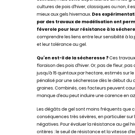
cultures de pois d’hiver, classiques ou non, il
mieux aux gels hivernaux.
Des expérimentati
par des travaux de modélisation ont permi
féverole pour leur résistance à la séchere
comprendre les liens entre leur sensibilité à la 
et leur tolérance au gel.
Qu’en est-il de la sécheresse ?
Ces travaux
floraison des pois d’hiver. Or, pas de fleur, p
jusqu’à 15 quintaux par hectare, estimés sur l
pénalisé par une sécheresse dès le début du
graines. Combinés, ces facteurs peuvent cause
manque d’eau peut induire une carence en az
Les dégâts de gel sont moins fréquents que c
conséquences très sévères, en particulier sur
négatives. Pour évaluer la résistance au gel hi
critères : le seuil de résistance et la vitesse 