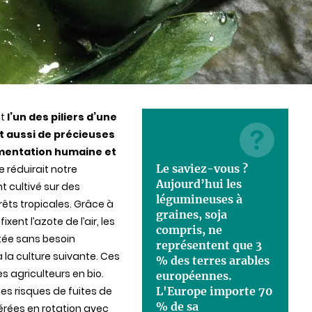
nt
l’un des piliers d’une
nt aussi de précieuses
imentation humaine et
Le saviez-vous ?
e réduirait notre
Aujourd’hui les
 cultivé sur des
légumineuses à
êts tropicales. Grâce à
graines, soja
ent l’azote de l’air, les
compris, ne
tée sans besoin
représentent que 3
 la culture suivante. Ces
% des terres arables
s agriculteurs en bio.
européennes.
 les risques de fuites de
L'Europe importe 70
% de sa
sérées en rotation avec