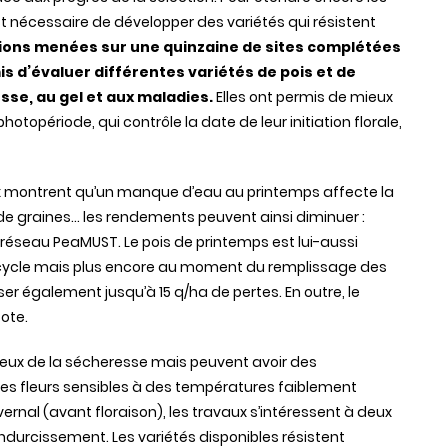
 est nécessaire de développer des variétés qui résistent
ons menées sur une quinzaine de sites complétées
s d’évaluer différentes variétés de pois et de
sse, au gel et aux maladies.
Elles ont permis de mieux
photopériode, qui contrôle la date de leur initiation florale,
 montrent qu’un manque d’eau au printemps affecte la
as de graines… les rendements peuvent ainsi diminuer :
e réseau PeaMUST. Le pois de printemps est lui-aussi
 cycle mais plus encore au moment du remplissage des
r également jusqu’à 15 q/ha de pertes. En outre, le
ote.
eux de la sécheresse mais peuvent avoir des
 les fleurs sensibles à des températures faiblement
vernal (avant floraison), les travaux s’intéressent à deux
d’endurcissement. Les variétés disponibles résistent