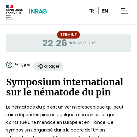
Contenu
Recherche
Navigation
FR
EN
men
TERMINÉ
22
26
Statut
NOVEMBRE 2021
En ligne
Partager
Symposium international
sur le nématode du pin
Le nématode du pin est un ver microscopique qui peut
faire dépérir les pins en quelques semaines, et qui
constitue une menace en Europe et en France. Ce
symposium, organisé dans le cadre de l’Union