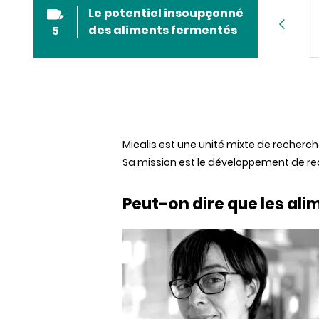
Manger fermenté,
Le potentiel insoupçonné
manger durable ?
des aliments fermentés
5
1 sur 5
Micalis est une unité mixte de recherche
Sa mission est le développement de rec
Peut-on dire que les ali