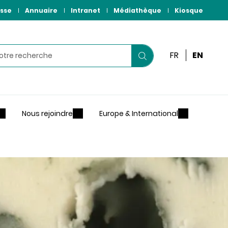
sse
Annuaire
Intranet
Médiathèque
Kiosque
r
FR
EN
Lancer
votre
recherche
Nous rejoindre
Europe & International