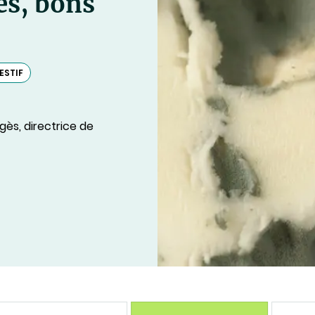
és, bons
ESTIF
ès, directrice de