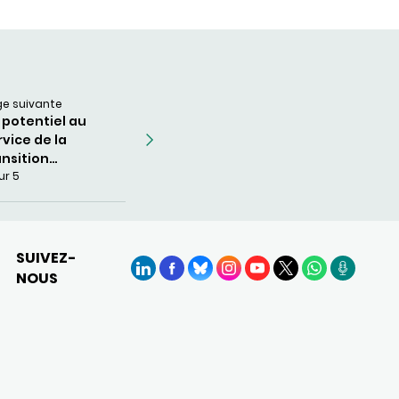
ge suivante
 potentiel au
rvice de la
ansition
imentaire
ur 5
SUIVEZ-
NOUS
LinkedIn
Facebook
BlueSky
Instagram
YouTube
X
WhatsApp
Podcasts