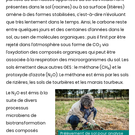
présentes dans le sol (racines) ou à sa surface (litières)
amène à des formes stabilisées, c’est-à-dire n’évoluant
que très lentement dans le temps. Ainsi, le carbone reste
entre quelques jours et des centaines d’années dans le
sol, au sein de molécules organiques ; puis il finit par être
rejeté dans l’atmosphère sous forme de CO
via
2
l’oxydation des composés organiques qui peut être
associée à la respiration des microorganismes du sol. Les
sols émettent deux autres GES : le méthane (CH
) et le
4
protoxyde d’azote (N
O). Le méthane est émis par les sols
2
de rizières, les sols de tourbières et les marais tourbeux.
Le N
O est émis à la
2
suite de divers
processus
microbiens de
biotransformation
des composés
Prélèvement de sol pour analyse