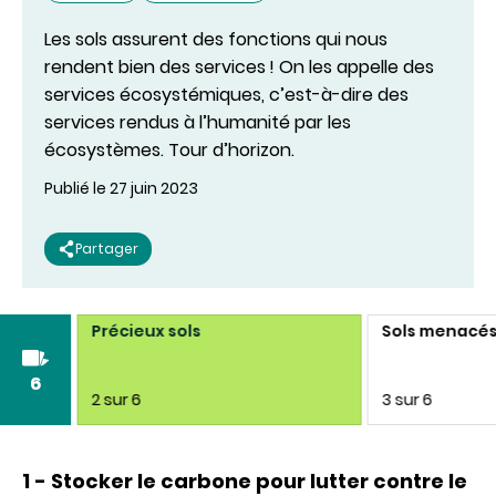
Les sols assurent des fonctions qui nous
rendent bien des services ! On les appelle des
services écosystémiques, c’est-à-dire des
services rendus à l’humanité par les
écosystèmes.​ Tour d’horizon.
Publié le 27 juin 2023
Partager
vie
Précieux sols
Sols menacé
6
2 sur 6
3 sur 6
1 - Stocker le carbone pour lutter contre le