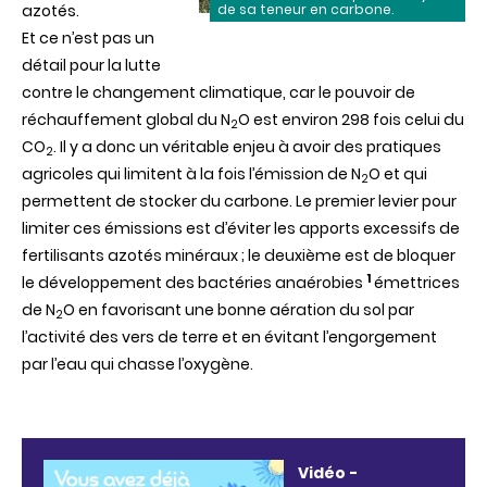
de sa teneur en carbone.
azotés.
Et ce n’est pas un
détail pour la lutte
contre le changement climatique, car le pouvoir de
réchauffement global du N
O est environ 298 fois celui du
2
CO
. Il y a donc un véritable enjeu à avoir des pratiques
2
agricoles qui limitent à la fois l’émission de N
O et qui
2
permettent de stocker du carbone. Le premier levier pour
limiter ces émissions est d’éviter les apports excessifs de
fertilisants azotés minéraux ; le deuxième est de bloquer
1
le développement des bactéries anaérobies
émettrices
de N
O en favorisant une bonne aération du sol par
2
l’activité des vers de terre et en évitant l’engorgement
par l’eau qui chasse l’oxygène.
Vidéo -