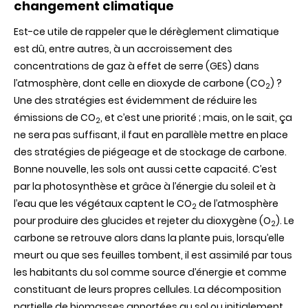
changement climatique
Est-ce utile de rappeler que le dérèglement climatique
est dû, entre autres, à un accroissement des
concentrations de gaz à effet de serre (GES) dans
l’atmosphère, dont celle en dioxyde de carbone (CO
) ?
2
Une des stratégies est évidemment de réduire les
émissions de CO
, et c’est une priorité ; mais, on le sait, ça
2
ne sera pas suffisant, il faut en parallèle mettre en place
des stratégies de piégeage et de stockage de carbone.
Bonne nouvelle, les sols ont aussi cette capacité. C’est
par la photosynthèse et grâce à l’énergie du soleil et à
l’eau que les végétaux captent le CO
de l’atmosphère
2
pour produire des glucides et rejeter du dioxygène (O
). Le
2
carbone se retrouve alors dans la plante puis, lorsqu’elle
meurt ou que ses feuilles tombent, il est assimilé par tous
les habitants du sol comme source d’énergie et comme
constituant de leurs propres cellules. La décomposition
partielle de biomasses apportées au sol ou initialement