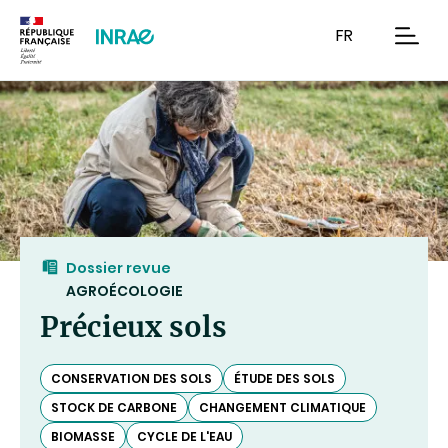
Contenu
Recherche
Navigation
FR
men
Dossier revue
AGROÉCOLOGIE
Précieux sols
CONSERVATION DES SOLS
ÉTUDE DES SOLS
STOCK DE CARBONE
CHANGEMENT CLIMATIQUE
BIOMASSE
CYCLE DE L'EAU