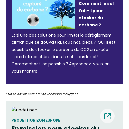
Comment le sol
fait-il pour
stocker du
carbone ?
Et si une des solutions pour limiter le dérèglement
climatique se trouvait là, sous nos pieds ? Oui, il est
possible de stocker le carbone du CO2 en excès
dans l'atmosphère dans le sol. dans le sol !
Comment est-ce possible ?
Approchez-vous, on
vous montre !
1. Ne se développant qu’en l’absence d’oxygène.
(nouvell
PROJET HORIZON EUROPE
En mission pour stocker du