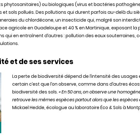
ts
phytosanitaires
) ou
biologiques
(virus et
bactéries
pathogèn
s
et
sols
pollués
. Des pollutions qui
durent
parfois
au-delà
du
siè
neraies
du
chlordécone
, un insecticide qui,
malgré
son interdic
face
agricole
en Guadeloupe et 40 % en Martinique,
exposant
la 
ons qui en
entraînent
d’autres
: pollution
des
eaux
souterraines
, 
lations.
ité
et de ses services
La
perte
de
biodiversité
dépend
de
l’intensité
des
usages 
certain
c’est
que
l’on
observe,
comme
dans
d’autres
écos
biodiversité
des
sols
.
« En 50 ans, on observe
une
homogéné
retrouve
les
mêmes
espèces
partout
alors
que
les
espèces
Mickael
Hedde
,
écologue
au
laboratoire
Éco
& Sols à Montp