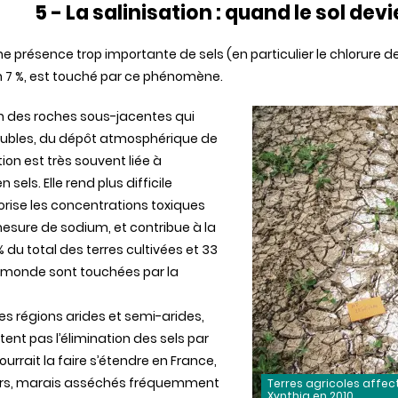
5 - La salinisation :
quand
le
sol
devi
ne
présence
trop
importante
de
sels
(en
particulier
le
chlorure
de
n 7 %, est
touché
par ce
phénomène
.
n
des
roches
sous-jacentes
qui
ubles, du
dépôt
atmosphérique
de
tion est
très
souvent
liée
à
en
sels
. Elle rend plus difficile
orise
les concentrations
toxiques
esure
de sodium, et
contribue
à la
 % du total
des
terres
cultivées
et 33
monde
sont
touchées
par la
les
régions
arides
et
semi-arides
,
tent
pas
l’élimination
des
sels
par
ourrait
la faire
s’étendre
en France,
rs,
marais
asséchés
fréquemment
Terres agricoles affec
Xynthia en 2010.