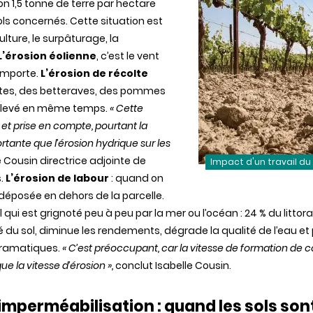
on 1,5 tonne de terre par hectare
ols concernés. Cette situation est
ulture, le surpâturage, la
L’érosion éolienne
, c’est le vent
 emporte.
L’érosion de récolte
rottes, des betteraves, des pommes
 prélevé en même temps.
« Cette
 et prise en compte, pourtant la
portante que l’érosion hydrique sur les
le Cousin directrice adjointe de
Impact d'un travail du 
s.
L’érosion de labour
: quand on
redéposée en dehors de la parcelle.
oral qui est grignoté peu à peu par la mer ou l’océan : 24 % du littor
sité du sol, diminue les rendements, dégrade la qualité de l’eau 
dramatiques.
« C’est préoccupant, car la vitesse de formation de co
e la vitesse d’érosion »,
conclut Isabelle Cousin.
’imperméa­bilisation
:
quand
les
sols
son