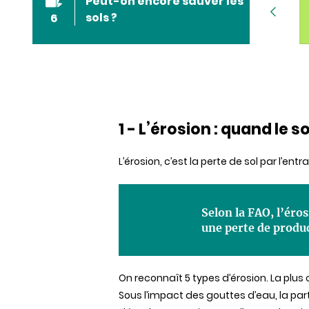
Peut-on encore sauver les
la vie
sols ?
6
1 sur 6
2 sur 6
1 - L’érosion : quand le so
L’érosion, c’est la perte de sol par l’ent
Selon la FAO, l’éro
une perte de produc
On reconnaît 5 types d’érosion. La plu
Sous l’impact des gouttes d’eau, la parti