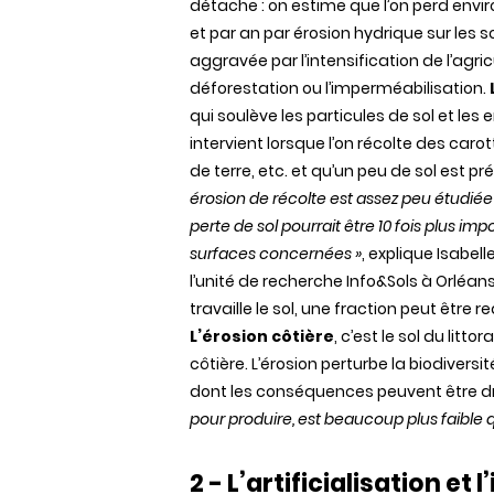
détache : on estime que l’on perd envir
et par an par érosion hydrique sur les s
aggravée par l’intensification de l’agric
déforestation ou l’imperméabi­lisation.
qui soulève les particules de sol et les
intervient lorsque l’on récolte des ca
de terre, etc. et qu’un peu de sol est
érosion de récolte est assez peu étudiée
perte de sol pourrait être 10 fois plus im
surfaces concernées »
, explique Isabel
l’unité de recherche Info&Sols à Orléan
travaille le sol, une fraction peut être 
L’érosion côtière
, c’est le sol du litt
côtière. L’érosion perturbe la biodiver
dont les conséquences peuvent être 
pour produire, est beaucoup plus faible qu
2 - L’artificialisation
et
l