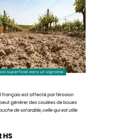
sol superficiel dans un vignoble.
al français est affecté par l’érosion
et peut générer des coulées de boues
uche de sol arable, celle qui est utile
t
HS