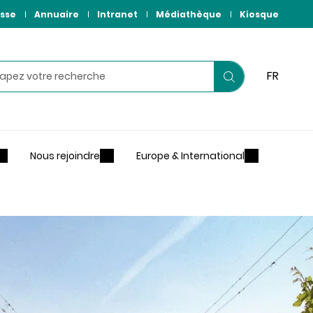
sse
Annuaire
Intranet
Médiathèque
Kiosque
hercher
FR
Lancer
votre
recherche
Nous rejoindre
Europe & International