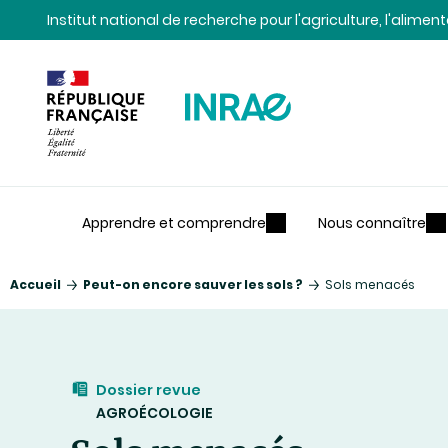
Contenu
Recherche
Navigation
Institut national de recherche pour l'agriculture, l'alime
Apprendre et comprendre
Nous connaître
Accueil
Peut-on encore sauver les sols ?
Sols menacés
Dossier revue
AGROÉCOLOGIE