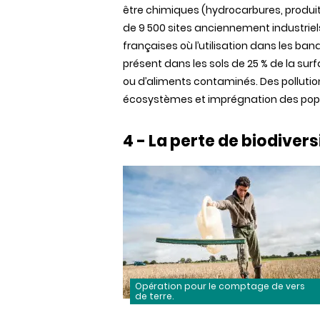
être
chimiques
(
hydrocarbures
,
produi
de 9 500 sites
anciennement
industriel
françaises
où
l’utilisation
dans
les
bana
présent
dans
les
sols
de 25 % de la sur
ou
d’aliments
contaminés
. Des polluti
écosystèmes
et
imprégnation
des
popu
4 - La
perte
de
biodivers
Opération pour le comptage de vers
de terre.