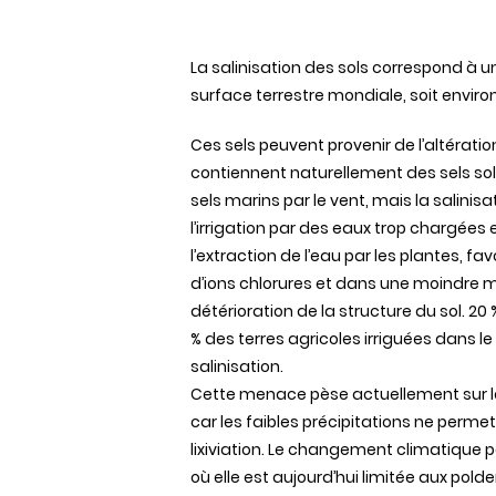
La salinisation
des
sols
correspond à
u
surface
terrestre
mondiale
, soit enviro
Ces
sels
peuvent
provenir
de
l’altératio
contiennent
naturellement
des
sels
sol
sels
marins
par le vent,
mais
la salinisa
l’irrigation
par
des
eaux
trop
chargées
l’extraction
de
l’eau
par les
plantes
,
fav
d’ions
chlorures
et
dans
une
moindre
m
détérioration
de la structure du
sol
. 20
%
des
terres
agricoles
irriguées
dans
le
salinisation.
Cette
menace
pèse
actuellement
sur 
car les
faibles
précipitations
ne
permet
lixiviation. Le
changement
climatique
p
où elle est
aujourd’hui
limitée
aux
polde