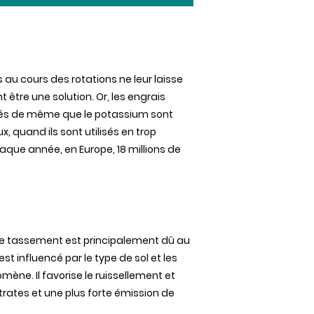
s au
cours
des
rotations ne
leur
laisse
nt
être
une
solution. Or, les
engrais
és
de
même
que
le potassium
sont
ux
,
quand
ils
sont
utilisés
en trop
aque
année
, en Europe, 18 millions de
Le
tassement
est
principalement
dû au
 est
influencé
par le type de
sol
et les
omène
. Il
favorise
le
ruissellement
et
trates et
une
plus forte
émission
de