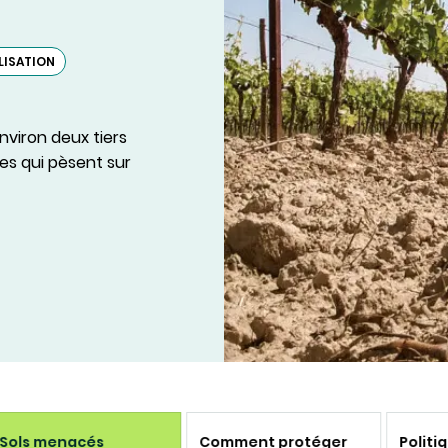
LISATION
nviron deux tiers
es qui pèsent sur
Sols menacés
Comment protéger
Politi