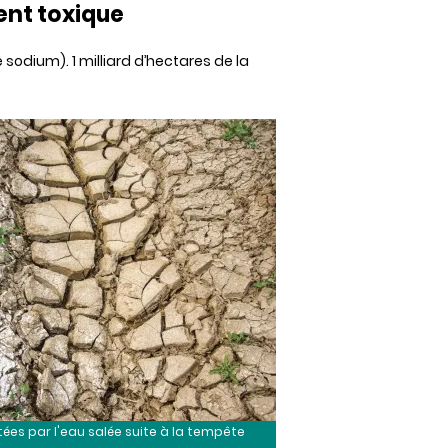
ent
toxique
 sodium). 1 milliard
d’hectares
de la
tées par l'eau salée suite à la tempête