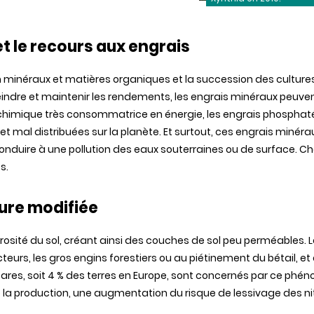
t le recours
aux
engrais
n
minéraux
et
matières
organiques
et la succession
des
culture
eindre
et
maintenir
les
rendements
, les
engrais
minéraux
peuve
chimique
très
consommatrice
en
énergie
, les
engrais
phosphat
et mal
distribuées
sur la
planète
. Et surtout, ces
engrais
minéra
onduire
à
une
pollution
des
eaux
souterraines
ou de surface.
Ch
es
.
ture
modifiée
rosité
du
sol
,
créant
ainsi
des
couches de
sol
peu
perméables
. 
cteurs
, les gros
engins
forestiers
ou au
piétinement
du
bétail
, et
tares
, soit 4 %
des
terres en Europe,
sont
concernés
par ce
phén
 la production,
une
augmentation du risque de
lessivage
des
ni