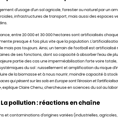
gement
d’usage
d’un
sol
agricole
,
forestier
ou naturel par un
am
ciales
, infrastructures de transport,
mais
aussi
des
espaces
ve
dins
.
rance,
entre
20 000 et 30 000 hectares
sont
artificialisés
chaqu
mente
presque
4
fois
plus
vite
que
la population.
L’artificialisati
le
mais
pas
toujours
.
Ainsi
, un terrain de football est
artificialisé
aines
de ses
fonctions
,
dont
sa
capacité
à absorber
l’eau
de
plu
majeure
partie
des
cas
une
imperméabilisation
forte
voire
totale
,
systémiques
du
sol
:
ruissellement
et amplification du risque
d’
uire
de la
biomasse
et à nous
nourrir
,
moindre
capacité
à stock
aces qui
pèsent
sur les
sols
en Europe
sont
l’érosion
et
l’artificialis
»,
explique
Claire
Chenu
,
chercheuse
en sciences du
sol
au
labor
 La pollution :
réactions
en
chaîne
ons et contaminations
d’origines
variées
(
industrielles
,
agricoles