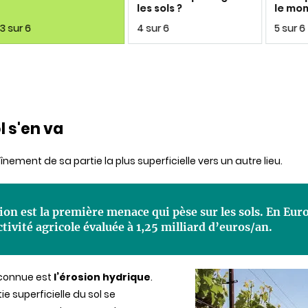
les sols ?
le mo
3 sur 6
4 sur 6
5 sur 6
l s'en va
raînement de sa partie la plus superficielle vers un autre lieu.
sion est la première menace qui pèse sur les sols. En Eur
tivité agricole évaluée à 1,25 milliard d’euros/an.
s connue est
l’érosion hydrique
.
e superficielle du sol se