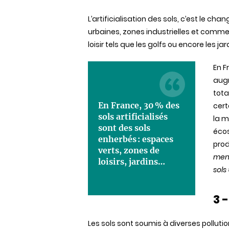
L’artificialisation
des
sols
,
c’est
le
chan
urbaines
, zones
industrielles
et
commer
loisir
tels
que
les golfs ou encore les
jar
En F
aug
tota
En France, 30 % des
cert
sols artificialisés
la 
sont des sols
éco
enherbés : espaces
prod
verts, zones de
men
loisirs, jardins…
sols
3 -
Les
sols
sont
soumis
à
diverses
polluti