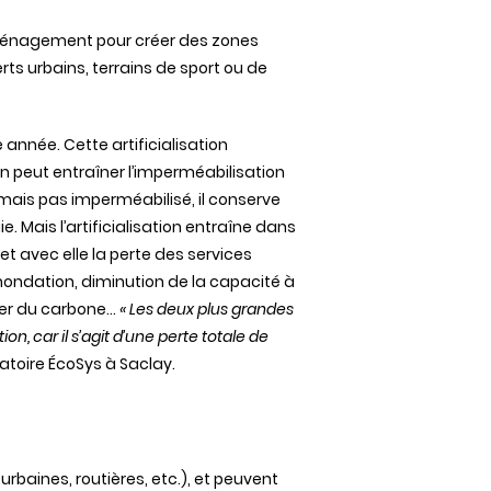
énagement
pour
créer
des
zones
rts
urbains
, terrains de sport ou de
e
année
.
Cette
artificialisation
on
peut
entraîner
l’imperméabilisation
mais
pas
imperméabilisé
, il conserve
ie
.
Mais
l’artificialisation
entraîne
dans
 et
avec
elle la
perte
des
services
inondation
, diminution de la
capacité
à
er du carbone…
« Les deux plus
grandes
ation
, car il
s’agit
d’une
perte
totale
de
atoire
ÉcoSys
à
Saclay
.
,
urbaines
,
routières
, etc.), et
peuvent