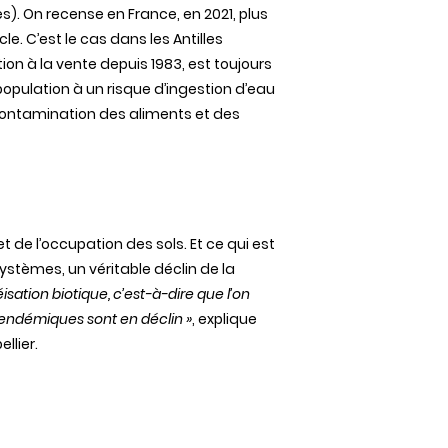
es
). On
recense
en France, en 2021, plus
cle
.
C’est
le cas
dans
les Antilles
tion à la vente
depuis
1983, est
toujours
population à un risque
d’ingestion
d’eau
contamination
des
aliments et
des
et de
l’occupation
des
sols
. Et ce qui est
ystèmes
, un
véritable
déclin
de la
isation
biotique
,
c’est-à-dire
que
l’on
endémiques
sont
en
déclin
»
,
explique
ellier.