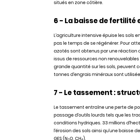
situés
en zone
côtière
.
6 - La
baisse
de
fertilité
e
L’agriculture
intensive
épuise
les
sols
e
pas le temps de se
régénérer
. Pour
att
azotés
sont
obtenus
par
une
réaction
issus
de
ressources
non
renouvelables
grande
quantité
sur les
sols
,
peuvent
c
tonnes
d’engrais
minéraux
sont
utilisé
7 - Le
tassement
: struc
Le
tassement
entraîne
une
perte
de
po
passage
d’outils
lourds
tels
que
les
tra
conditions
hydriques
. 33 millions
d’hec
l’érosion
des
sols
ainsi
qu’une
baisse
de
GES
(N
O, CH
).
2
4