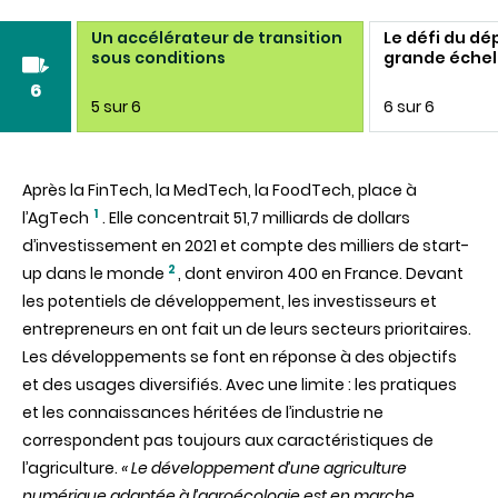
cap
Un accélérateur de transition
Le défi du dé
sous conditions
grande échel
6
5 sur 6
6 sur 6
Après la FinTech, la MedTech, la FoodTech, place à
1
l’AgTech
. Elle concentrait 51,7 milliards de dollars
d’investissement en 2021 et compte des milliers de start-
2
up dans le monde
, dont environ 400 en France. Devant
les potentiels de développement, les investisseurs et
entrepreneurs en ont fait un de leurs secteurs prioritaires.
Les développements se font en réponse à des objectifs
et des usages diversifiés. Avec une limite : les pratiques
et les connaissances héritées de l’industrie ne
correspondent pas toujours aux caractéristiques de
l’agriculture.
« Le développement d’une agriculture
numérique adaptée à l’agroécologie est en marche.