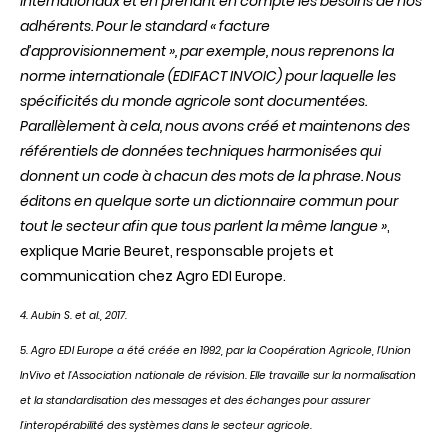
internationaux et en prenant en compte les besoins de nos
adhérents. Pour le standard « facture
d’approvisionnement », par exemple, nous reprenons la
norme internationale (EDIFACT INVOIC) pour laquelle les
spécificités du monde agricole sont documentées.
Parallèlement à cela, nous avons créé et maintenons des
référentiels de données techniques harmonisées qui
donnent un code à chacun des mots de la phrase. Nous
éditons en quelque sorte un dictionnaire commun pour
tout le secteur afin que tous parlent la même langue »
,
explique Marie Beuret, responsable projets et
communication chez Agro EDI Europe.
4.
Aubin
S. et al., 2017.
5.
Agro
EDI
Europe a
été
créée
en 1992, par la
Coopération
Agricole
,
l’Union
InVivo
et
l’Association
nationale
de
révision
. Elle
travaille
sur
la normalisation
et la standardisation
des
messages et
des
échanges
pour assurer
l’interopérabilité
des
systèmes
dans
le
secteur
agricole.