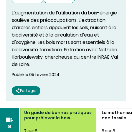
L’augmentation de l’utilisation du bois-énergie
soulève des préoccupations. L’extraction
d’arbres entiers appauvrit les sols, nuisant à la
biodiversité et à la circulation d’eau et
d’oxygène. Les bois morts sont essentiels à la
biodiversité forestière. Entretien avec Nathalie
Korboulewsky, chercheuse au centre INRAE Val
de Loire.
Publié le 05 février 2024
Partager
er des
Un guide de bonnes pratiques
La méthanisa
s
pour prélever le bois
non fossile
8
7 sur 8
8 sur 8