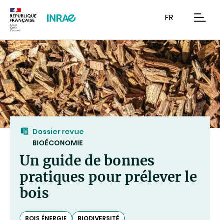
Contenu
Recherche
Navigation
FR
men
Dossier revue
BIOÉCONOMIE
Un guide de bonnes
pratiques pour prélever le
bois
BOIS ÉNERGIE
BIODIVERSITÉ