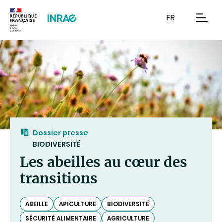
Contenu
Recherche
Navigation
FR
men
Dossier presse
BIODIVERSITÉ
Les abeilles au cœur des
transitions
ABEILLE
APICULTURE
BIODIVERSITÉ
SÉCURITÉ ALIMENTAIRE
AGRICULTURE