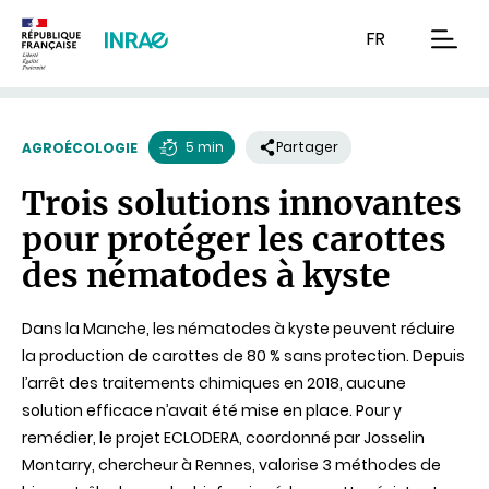
Contenu
Recherche
Navigation
FR
men
5 min
Partager
AGROÉCOLOGIE
Temps
Trois solutions innovantes
de
pour protéger les carottes
lecture
des nématodes à kyste
Dans la Manche, les nématodes à kyste peuvent réduire
la production de carottes de 80 % sans protection. Depuis
l’arrêt des traitements chimiques en 2018, aucune
solution efficace n’avait été mise en place. Pour y
remédier, le projet ECLODERA, coordonné par Josselin
Montarry, chercheur à Rennes, valorise 3 méthodes de