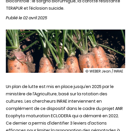
biocontrôle : le sorgho biofumigué, la carotte résistante
TERAPUR et l’éclosion suicide.
Publié le 02 avril 2025
illustration
© WEBER Jean / INRAE
Trois
solutions
Un plan de lutte est mis en place jusqu’en 2025 par le
innovantes
pour
ministère de l’Agriculture, basé sur la rotation des
protéger
cultures. Les chercheurs INRAE interviennent en
les
carottes
complément de ce dispositif dans le cadre du projet ANR
des
Ecophyto maturation ECLODERA qui a démarré en 2022.
nématodes
à
Ce dernier a permis d’identifier 3 leviers d’actions
kyste
efficaces pour limiter la propagation des nématodes à