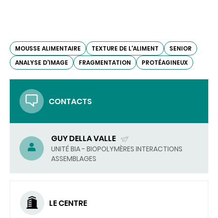
MOUSSE ALIMENTAIRE
TEXTURE DE L'ALIMENT
SENIOR
ANALYSE D'IMAGE
FRAGMENTATION
PROTÉAGINEUX
CONTACTS
GUY DELLA VALLE
(ENVOYER
UNITÉ BIA - BIOPOLYMÈRES INTERACTIONS
ASSEMBLAGES
UN
COURRIEL)
LE CENTRE