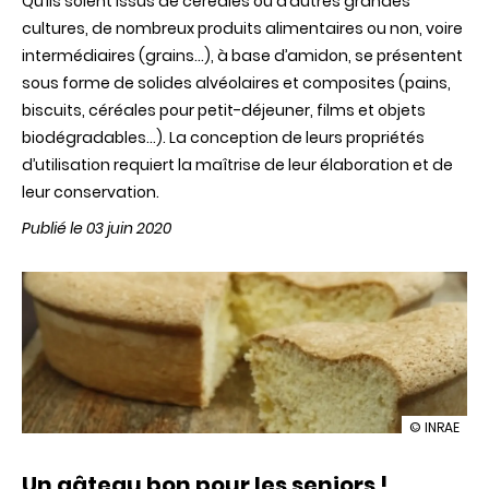
Qu’ils soient issus de céréales ou d’autres grandes
cultures, de nombreux produits alimentaires ou non, voire
intermédiaires (grains…), à base d’amidon, se présentent
sous forme de solides alvéolaires et composites (pains,
biscuits, céréales pour petit-déjeuner, films et objets
biodégradables…). La conception de leurs propriétés
d’utilisation requiert la maîtrise de leur élaboration et de
leur conservation.
Publié le 03 juin 2020
illustration
© INRAE
Relations
entre
Un gâteau bon pour les seniors !
structure