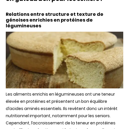
et
texture
de
Relations entre structure et texture de
génoises
génoises enrichies en protéines de
enrichies
légumineuses
en
protéines
de
légumineu
Les aliments enrichis en légumineuses ont une teneur
élevée en protéines et présentent un bon équilibre
d’acides aminés essentiels. Ils revêtent donc un intérêt
nutritionnel important, notamment pour les seniors.
Cependant, l’accroissement de la teneur en protéines