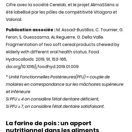
Cifre avec la société Cerelab, et le projet AlimaSSens a
été labellisé par les pôles de compétitivité Vitagora et
Valorial.
Publication associée :
M. Assad-Bustillos, C. Tournier, G.
Feron, S. Guessasma, AL Reguerre, G. Della Valle.
Fragmentation of two soft cereal products chewed by
elderly with different oral health status. Food
Hydrocolloids 2019, 91, 153-165,
doi.org/10.1016/j.foodhyd.2019.01.009
* Unité Fonctionnelles Postérieures(PFU) = couple de
molaires en correspondance sur les mâchoires supérieure
et inférieure
Si PFU ≤ 4 on considère l’état dentaire déficient,
Si PFU ≥ 7, on considère l’état dentaire satisfaisant.
La farine de pois : un apport
nutritionnel dans les aliments