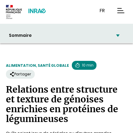
Contenu
Recherche
Navigation
FR
men
Sommaire
10 min
ALIMENTATION, SANTÉ GLOBALE
Temps
Partager
de
Relations entre structure
lecture
et texture de génoises
enrichies en protéines de
légumineuses