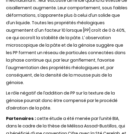
rhéofluidifiant : leur viscosité diminue quand la vitesse de
cisaillement augmente. Leur comportement, sous faibles
déformations, s’apparente plus à celui d’un solide que
d’un liquide. Toutes les propriétés rhéologiques
augmentent d'un facteur 10 lorsque [PP] croît de 0 à 40%,
ce qui accroît la stabilité de la pâte. L’ observation
microscopique de la pâte et de la génoise suggère que
les PP forment un réseau de particules connectées dans
la phase continue qui, par leur gonflement, favorise
l'augmentation des propriétés rhéologiques et, par
conséquent, de la densité de la mousse puis de la
génoise.
Le rôle négatif de l’addition de PP sur la texture de la
génoise pourrait donc être compensé par le procédé
d’aération de la pâte.
Partenaires :
cette étude a été menée par l’unité BIA,
dans le cadre de la thèse de Mélissa Assad-Bustillos, qui
a bénéficié d’une convention Cifre avec la Sté Cerelab, et