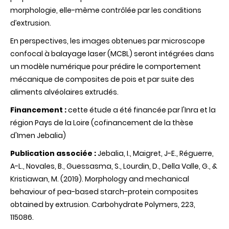
morphologie, elle-même contrôlée par les conditions
d’extrusion.
En perspectives, les images obtenues par microscope
confocal à balayage laser (MCBL) seront intégrées dans
un modèle numérique pour prédire le comportement
mécanique de composites de pois et par suite des
aliments alvéolaires extrudés.
Financement :
cette étude a été financée par l'Inra et la
région Pays de la Loire (cofinancement de la thèse
d'Imen Jebalia)
Publication associée :
Jebalia, I., Maigret, J-E., Réguerre,
A-L., Novales, B., Guessasma, S., Lourdin, D., Della Valle, G., &
Kristiawan, M. (2019). Morphology and mechanical
behaviour of pea-based starch-protein composites
obtained by extrusion. Carbohydrate Polymers, 223,
115086.