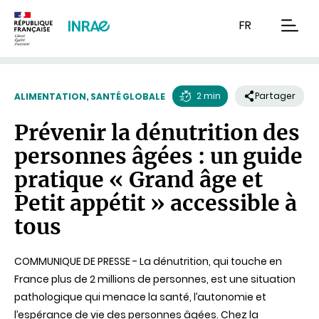
Contenu
Recherche
Navigation
FR
men
2 min
Partager
ALIMENTATION, SANTÉ GLOBALE
Temps
Prévenir la dénutrition des
de
personnes âgées : un guide
lecture
pratique « Grand âge et
Petit appétit » accessible à
tous
COMMUNIQUE DE PRESSE - La dénutrition, qui touche en
France plus de 2 millions de personnes, est une situation
pathologique qui menace la santé, l’autonomie et
l’espérance de vie des personnes âgées. Chez la