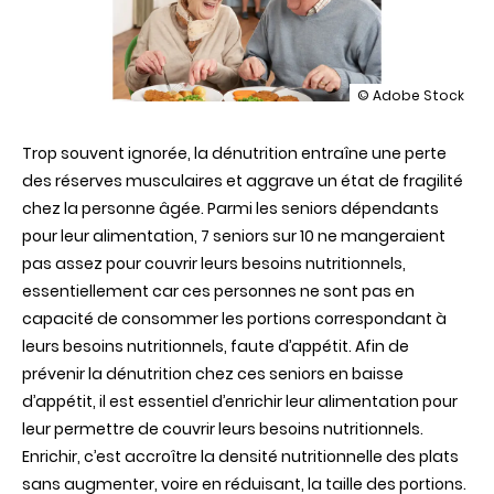
illustration
© Adobe Stock
Prévenir
la
Trop souvent ignorée, la dénutrition entraîne une perte
dénutrition
des
des réserves musculaires et aggrave un état de fragilité
personnes
chez la personne âgée. Parmi les seniors dépendants
âgées
:
pour leur alimentation, 7 seniors sur 10 ne mangeraient
un
pas assez pour couvrir leurs besoins nutritionnels,
guide
pratique
essentiellement car ces personnes ne sont pas en
«
capacité de consommer les portions correspondant à
Grand
âge
leurs besoins nutritionnels, faute d’appétit. Afin de
et
prévenir la dénutrition chez ces seniors en baisse
Petit
appétit
d’appétit, il est essentiel d’enrichir leur alimentation pour
»
leur permettre de couvrir leurs besoins nutritionnels.
accessible
à
Enrichir, c’est accroître la densité nutritionnelle des plats
tous
sans augmenter, voire en réduisant, la taille des portions.