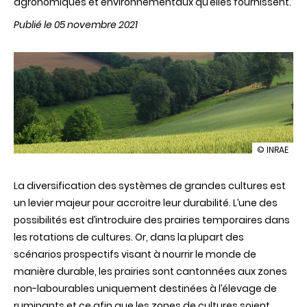
agronomiques et environnementaux qu’elles fournissent.
Publié le 05 novembre 2021
illustration
© INRAE
Redonner
leur
La diversification des systèmes de grandes cultures est
place
aux
un levier majeur pour accroitre leur durabilité. L’une des
prairies
possibilités est d’introduire des prairies temporaires dans
dans
les
les rotations de cultures. Or, dans la plupart des
systèmes
scénarios prospectifs visant à nourrir le monde de
de
culture
manière durable, les prairies sont cantonnées aux zones
non-labourables uniquement destinées à l’élevage de
ruminants et ce afin que les zones de cultures soient