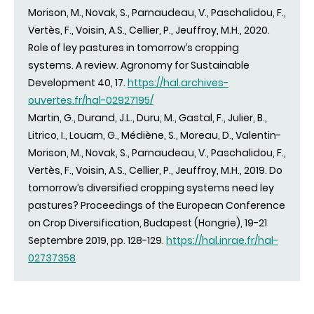
Morison, M., Novak, S., Parnaudeau, V., Paschalidou, F.,
Vertès, F., Voisin, A.S., Cellier, P., Jeuffroy, M.H., 2020.
Role of ley pastures in tomorrow’s cropping
systems. A review. Agronomy for Sustainable
Development 40, 17.
https://hal.archives-
ouvertes.fr/hal-02927195/
Martin, G., Durand, J.L., Duru, M., Gastal, F., Julier, B.,
Litrico, I., Louarn, G., Médiène, S., Moreau, D., Valentin-
Morison, M., Novak, S., Parnaudeau, V., Paschalidou, F.,
Vertès, F., Voisin, A.S., Cellier, P., Jeuffroy, M.H., 2019. Do
tomorrow’s diversified cropping systems need ley
pastures? Proceedings of the European Conference
on Crop Diversification, Budapest (Hongrie), 19-21
Septembre 2019, pp. 128-129.
https://hal.inrae.fr/hal-
02737358