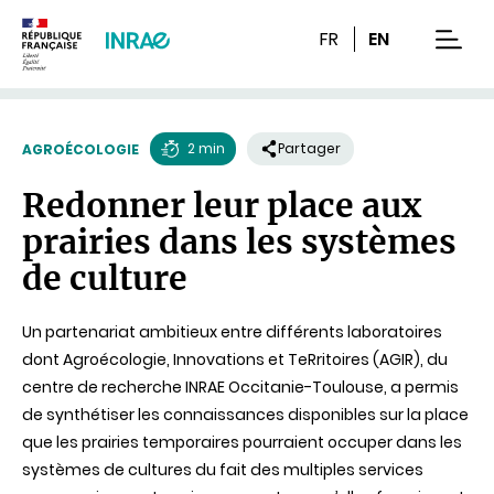
Contenu
Recherche
Navigation
FR
EN
men
2 min
Partager
AGROÉCOLOGIE
Temps
Redonner leur place aux
de
prairies dans les systèmes
lecture
de culture
Un partenariat ambitieux entre différents laboratoires
dont Agroécologie, Innovations et TeRritoires (AGIR), du
centre de recherche INRAE Occitanie-Toulouse, a permis
de synthétiser les connaissances disponibles sur la place
que les prairies temporaires pourraient occuper dans les
systèmes de cultures du fait des multiples services