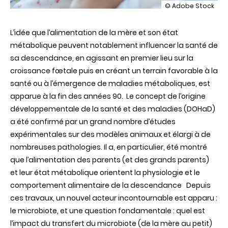
illustration
© Adobe Stock
Quel
est
L’idée que l’alimentation de la mère et son état
l’impact
du
métabolique peuvent notablement influencer la santé de
transfert
sa descendance, en agissant en premier lieu sur la
du
microbiote
croissance fœtale puis en créant un terrain
favorable à la
maternel
santé ou à
l’émergence de maladies métaboliques, est
sur
la
apparue à la fin des années 90. Le concept de l’origine
santé
développementale de la santé et des maladies (DOHaD)
de
l’enfant
a été confirmé par un grand nombre d’études
en
expérimentales sur des
mo
dèles
animaux et élargi à de
particulier
sur
nombreuses pathologies. Il a, en particulier, été montré
le
que l’alimentation des parents
(et des grands parents)
risque
d’obésité
et leur état métabolique orientent la physiologie et le
?
comportement alimentaire de la descendance Depuis
ces travaux, un nouvel acteur incontournable est apparu :
le microbiote, et une question fondamentale
: quel est
l’impact du transfert du microbiote (de la mère au petit)