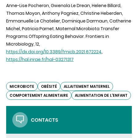
Anne-Lise Pocheron, Gwenola Le Drean, Helene Billard,
Thomas Moyon, Anthony Pagniez, Christine Heberden,
Emmanuelle Le Chatelier, Dominique Darmaun, Catherine
Michel, Patricia Parnet.
Maternal Microbiota Transfer
Programs Offspring Eating Behavior. Frontiers in
Microbiology, 12,
https://dx.doi.org/10.3389/fmicb.2021.672224
,
https://hal.inrae.fr/hal-03271317
MICROBIOTE
OBÉSITÉ
ALLAITEMENT MATERNEL
COMPORTEMENT ALIMENTAIRE
ALIMENTATION DE L'ENFANT
CONTACTS