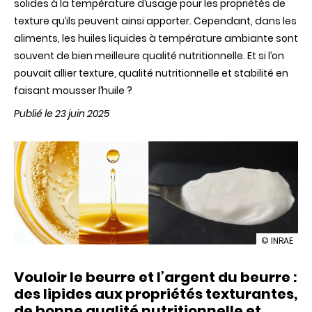
solides à la température d’usage pour les propriétés de
texture qu’ils peuvent ainsi apporter. Cependant, dans les
aliments, les huiles liquides à température ambiante sont
souvent de bien meilleure qualité nutritionnelle. Et si l’on
pouvait allier texture, qualité nutritionnelle et stabilité en
faisant mousser l’huile ?
Publié le 23 juin 2025
illustration
© INRAE
Quand
l’huile
Vouloir le beurre et l’argent du beurre :
se
fait
des lipides aux propriétés texturantes,
mousser…
de bonne qualité nutritionnelle et
sans