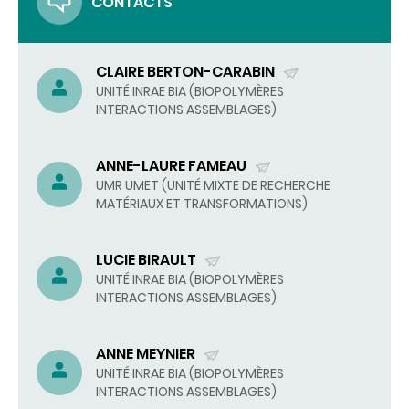
CONTACTS
CLAIRE BERTON-CARABIN
(ENVOYER
UNITÉ INRAE BIA (BIOPOLYMÈRES
INTERACTIONS ASSEMBLAGES)
UN
COURRIEL)
ANNE-LAURE FAMEAU
(ENVOYER
UMR UMET (UNITÉ MIXTE DE RECHERCHE
MATÉRIAUX ET TRANSFORMATIONS)
UN
COURRIEL)
LUCIE BIRAULT
(ENVOYER
UNITÉ INRAE BIA (BIOPOLYMÈRES
INTERACTIONS ASSEMBLAGES)
UN
COURRIEL)
ANNE MEYNIER
(ENVOYER
UNITÉ INRAE BIA (BIOPOLYMÈRES
INTERACTIONS ASSEMBLAGES)
UN