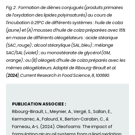
Fig. 2 : Formation de diènes conjugués (produits primaires
de l’oxydation des lipides polyinsaturés) au cours de
l’incubation à 25°C de différents systèmes : huile de colza
(jaune) et (A) mousses d’huile de colza préparées avec 15%
en masse de différents oléogélateurs : acide stéarique
(SAC, rouge) ; alcool stéarylique (SAL, bleu) ; mélange
SAC/SAL (violet) ; ou monostéarate de glycérol (GM,
orange) ; ou (B) oléogels d’huile de colza préparés avec les
mêmes oléogélateurs. Adapté de Ribourg-Birault et al.
(
2024
), Current Research in Food Science, 8, 100690.
PUBLICATION ASSOCIEE :
Ribourg-Birault, L., Meynier, A., Vergé, S., Sallan, E.,
Kermarrec, A., Falourd, X., Berton-Carabin, C., &
Fameau, A-L. (2024). Oleofoams: The impact of
formulating air-in-oil systems from a lipid oxidation