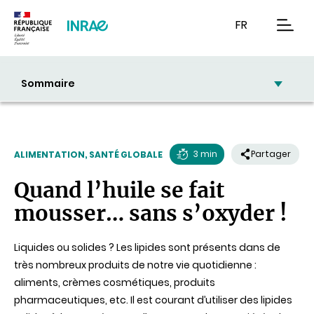
Contenu
Recherche
Navigation
FR
men
Sommaire
3 min
Partager
ALIMENTATION, SANTÉ GLOBALE
Temps
Quand l’huile se fait
de
mousser… sans s’oxyder !
lecture
Liquides ou solides ? Les lipides sont présents dans de
très nombreux produits de notre vie quotidienne :
aliments, crèmes cosmétiques, produits
pharmaceutiques, etc. Il est courant d’utiliser des lipides