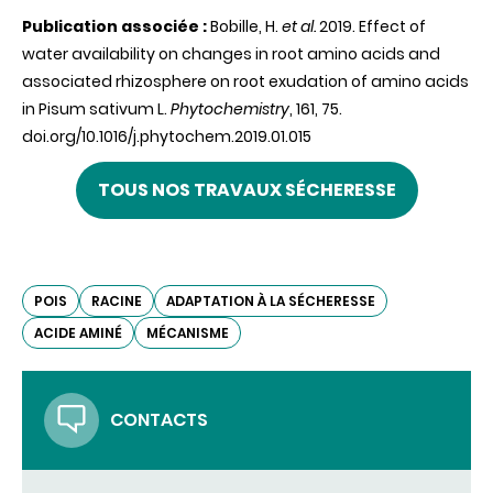
Publication associée :
Bobille, H.
et al.
2019. Effect of
water availability on changes in root amino acids and
associated rhizosphere on root exudation of amino acids
in Pisum sativum L.
Phytochemistry
, 161, 75.
doi.org/10.1016/j.phytochem.2019.01.015
TOUS NOS TRAVAUX SÉCHERESSE
POIS
RACINE
ADAPTATION À LA SÉCHERESSE
ACIDE AMINÉ
MÉCANISME
CONTACTS