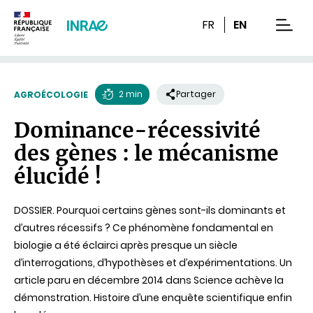
Contenu
Recherche
Navigation
FR
EN
men
2 min
Partager
AGROÉCOLOGIE
Temps
Dominance-récessivité
de
des gènes : le mécanisme
lecture
élucidé !
DOSSIER. Pourquoi certains gènes sont-ils dominants et
d’autres récessifs ? Ce phénomène fondamental en
biologie a été éclairci après presque un siècle
d’interrogations, d’hypothèses et d’expérimentations. Un
article paru en décembre 2014 dans Science achève la
démonstration. Histoire d’une enquête scientifique enfin