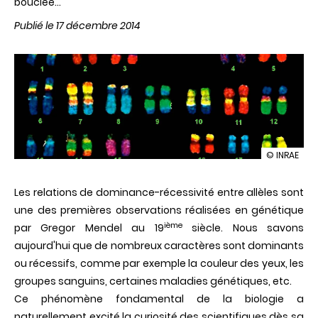
bouclée…
Publié le 17 décembre 2014
illustration
© INRAE
Dominance
récessivité
Les relations de dominance-récessivité entre allèles sont
des
gènes
une des premières observations réalisées en génétique
:
ième
par Gregor Mendel au 19
siècle. Nous savons
le
mécanism
aujourd'hui que de nombreux caractères sont dominants
élucidé
ou récessifs, comme par exemple la couleur des yeux, les
!
groupes sanguins, certaines maladies génétiques, etc.
Ce phénomène fondamental de la biologie a
naturellement excité la curiosité des scientifiques dès sa