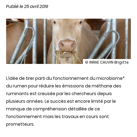
Publié le 25 avril 2019
illustration
© INRAE CAUVIN Brigitte
Une
clé
L’idée de tirer parti du fonctionnement du microbiome*
de
l’alimentation
du rumen pour réduire les émissions de méthane des
durable
ruminants est creusée par les chercheurs depuis
des
ruminants
plusieurs années. Le succès est encore limité par le
cachée
manque de compréhension détaillée de ce
dans
leur
fonctionnement mais les travaux en cours sont
rumen
prometteurs.
!