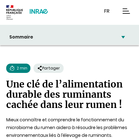
Contenu
Recherche
Navigation
FR
men
Sommaire
2 min
Partager
Temps
Une clé de l’alimentation
de
durable des ruminants
lecture
cachée dans leur rumen !
Mieux connaître et comprendre le fonctionnement du
microbiome du rumen aidera à résoudre les problèmes
environnementaux liés à l’élevage de ruminants.