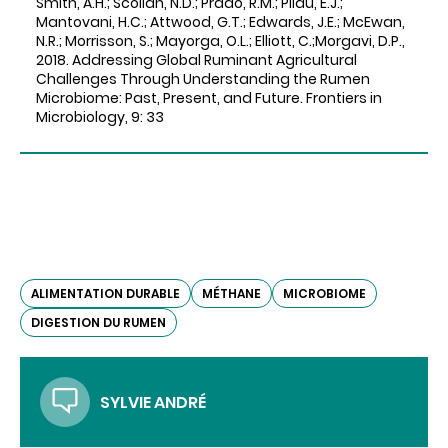
Smith, A.H.; Scollan, N.D.; Prado, R.M.; Pilau, E.J.;
Mantovani, H.C.; Attwood, G.T.; Edwards, J.E.; McEwan,
N.R.; Morrisson, S.; Mayorga, O.L.; Elliott, C.;Morgavi, D.P.,
2018. Addressing Global Ruminant Agricultural
Challenges Through Understanding the Rumen
Microbiome: Past, Present, and Future. Frontiers in
Microbiology, 9: 33
ALIMENTATION DURABLE
MÉTHANE
MICROBIOME
DIGESTION DU RUMEN
SYLVIE ANDRÉ