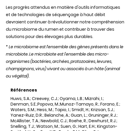
Les progrès attendus en matière d'outils informatiques
et de technologies de séquençage à haut débit
devraient continuer à révolutionner notre compréhension
du microbiome du rumen et contribuer à trouver des
solutions pour des élevages plus durables.
* Le microbiome est l’ensemble des gènes présents dans le
microbiote. Le microbiote est l'ensemble des micro-
organismes (bactéries, archées, protozoaires, levures,
champignons, virus) vivant ou associés à un hôte (animal
ou végétal).
Références
Huws, S.A.; Creevey, C.J.; Oyama, L.B.; Mizrahi, I.;
Denman, S.E.;Popova, M.;Munoz-Tamayo, R.; Forano, E.;
Waters, S.M.; Hess, M.; Tapio, I.; Smidt, H.; Krizsan, S.J.;
Yanez-Ruiz, D.R.; Belanche, A.; Guan, L.; Gruninger, R.J.;
McAllister, T.A.; Newbold, C.J.; Roehe, R.; Dewhurst, R.J.;
Snelling, T.J.; Watson, M.; Suen, G.; Hart, E.H.; Kingston-