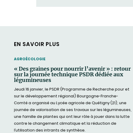
EN SAVOIR PLUS
THEMATIC
AGROÉCOLOGIE
« Des graines pour nourrir l’avenir » : retour
sur la journée technique PSDR dédiée aux
légumineuses
Jeudi 16 janvier, le PSDR (Programme de Recherche pour et
sur le développement régional) Bourgogne-Franche-
Comté a organisé au Lycée agricole de Quétigny (21), une
journée de valorisation de ses travaux sur les légumineuses,
une famille de plantes qui ont leur rôle à jouer dans la lutte
contre le changement climatique et la réduction de
l’utilisation des intrants de synthèse.