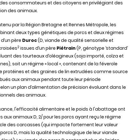
des
consommateurs
et
des
citoyens
en
privilégiant
des
tion
des
animaux
.
utenu
par la
Région
Bretagne
et
Rennes
Métropole
, les
binant
deux
types
génétiques
de
porcs
et
deux
régimes
s
d’un
père
Duroc
(D,
viande
de
qualité
sensorielle
et
2
roisées
issues
d’un
père
Piétrain
(P,
génotype
‘standard’
cluant
des
tourteaux
d’oléagineux
(
soja
importé
,
colza
et
ines
),
soit
un
régime
« local »,
contenant
de la
féverole
de
protéines
et
des
graines
de lin
extrudées
comme
source
ibués
aux
animaux
pendant
toute
leur
période
selon
un plan
d’alimentation
de
précision
évoluant
dans
le
tionnels
des
animaux
.
ssance
,
l'efficacité
alimentaire
et le
poids
à
l'abattage
ont
s
aux
animaux
D, 2/ pour les
porcs
ayant
reçu
le
régime
cle
des
carcasses (qui
impacte
fortement
leur
valeur
s
porcs
D,
mais
la
qualité
technologique
de
leur
viande