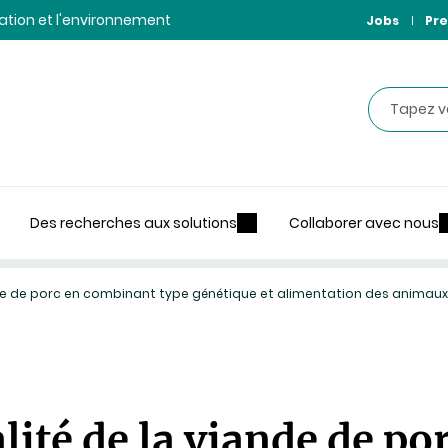
ntation et l'environnement
Jobs
Pre
Recherche
Des recherches aux solutions
Collaborer avec nous
ande de porc en combinant type génétique et alimentation des animaux
lité de la viande de p