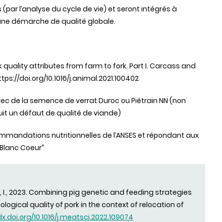
s
(par
l’analyse
du cycle de vie) et
seront
intégrés
à
une
démarche
de
qualité
globale
.
k quality attributes from farm to fork. Part I. Carcass and
tps://doi.org/10.1016/j.animal.2021.100402
vec
de la
semence
de
verrat
Duroc
ou
Piétrain
NN (non
uit
un
défaut
de
qualité
de
viande
)
ommandations
nutritionnelles
de
l’ANSES
et
répondant
aux
 Blanc
Coeur
”
eau, I., 2023. Combining pig genetic and feeding strategies
logical quality of pork in the context of relocation of
dx.doi.org/10.1016/j.meatsci.2022.109074