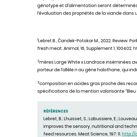
génotype
et
d’alimentation
seront
déterminé
l’évaluation
des
propriétés
de la
viande
dans
1
Lebret B.,
Čandek
-
Potokar
M., 2022. Review: Por
fresh meat. Animal, 16, Supplement 1, 100402. ht
2
mères Large White x Landrace
inséminées
a
porteur
de
l’allèle
n au
gène
halothane, qui
ind
3
composition en
acides
gras
proche
des
rec
spécifications
de la mention
valorisante
“Bleu
RÉFÉRENCES
Lebret, B.; Lhuisset, S.; Labussiere, E.; Louv
improves the sensory, nutritional and techno
feed resources. Meat Science, 197: 11.
http://