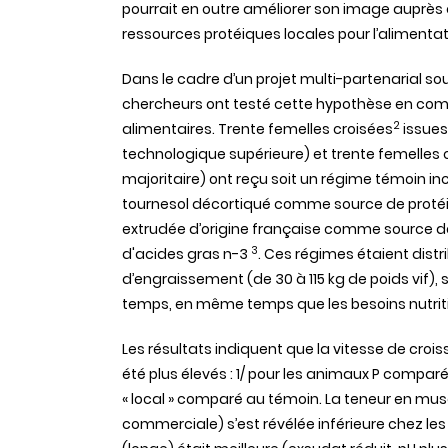
pourrait
en outre
améliorer
son image
auprès
ressources
protéiques
locales pour
l’alimenta
Dans
le cadre
d’un
projet
multi-
partenarial
so
chercheurs
ont
testé
cette
hypothèse
en
com
2
alimentaires
.
Trente
femelles
croisées
issue
technologique
supérieure
) et
trente
femelles
c
majoritaire
)
ont
reçu
soit
un
régime
témoin
in
tournesol
décortiqué
comme
source de
proté
extrudée
d’origine
française
comme
source 
3
d'acides
gras
n-3
.
Ces
régimes
étaient
distr
d’engraissement
(de 30 à 115 kg de
poids
vif
),
temps, en
même
temps
que
les
besoins
nutri
Les
résultats
indiquent
que
la
vitesse
de
croi
été
plus
élevés
: 1/ pour les
animaux
P
comparé
« local »
comparé
au
témoin
. La
teneur
en mus
commerciale
)
s’est
révélée
inférieure
chez
le