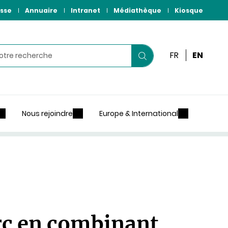
sse
Annuaire
Intranet
Médiathèque
Kiosque
r
FR
EN
Lancer
votre
recherche
Nous rejoindre
Europe & International
orc en combinant