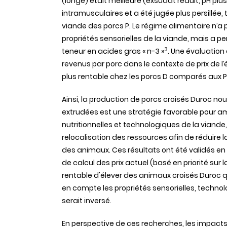
(
longe
)
était
meilleure
(
exsudat
réduit
, pH plu
intramusculaires
et a
été
jugée
plus
persillée
,
viande
des
porcs
P. Le
régime
alimentaire
n’a
propriétés
sensorielles
de la
viande
,
mais
a
pe
3
teneur
en
acides
gras
« n-3 »
.
Une
évaluation
revenus
par
porc
dans
le
contexte
de prix de
l
plus rentable
chez
les
porcs
D
comparés
aux
P
Ainsi
, la production de
porcs
croisés
Duroc
nou
extrudées
est
une
stratégie
favorable
pour
am
nutritionnelles
et
technologiques
de la
viande
relocalisation
des
ressources
afin
de
réduire
l
des
animaux
.
Ces
résultats
ont
été
validés
en 
de
calcul
des
prix
actuel
(
basé
en
priorité
sur
l
rentable
d'élever
des
animaux
croisés
Duroc
en
compte
les
propriétés
sensorielles
,
technol
serait
inversé
.
En perspective de
ces
recherches
, les impact