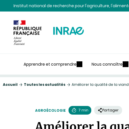
Contenu
Recherche
Navigation
Institut national de recherche pour l'agriculture, l'alime
Apprendre et comprendre
Nous connaître
Accueil
Toutes les actualités
Améliorer la qualité de la vi
7 min
Partager
AGROÉCOLOGIE
Temps
Améliorer la qua
de