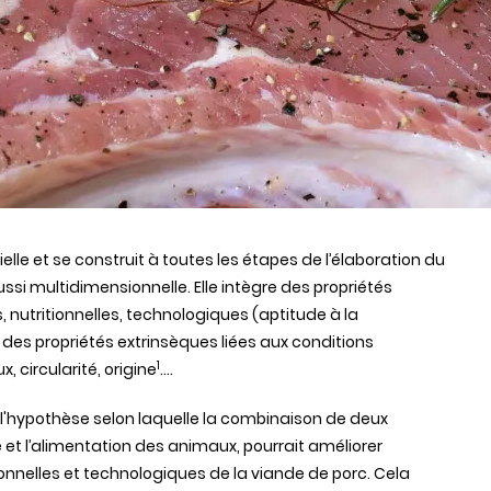
elle
et se
construit
à
toutes
les
étapes
de
l’élaboration
du
ussi
multidimensionnelle
. Elle
intègre
des
propriétés
s
,
nutritionnelles
,
technologiques
(aptitude à la
t
des
propriétés
extrinsèques
liées
aux
conditions
1
ux
,
circularité
, origine
….
l'hypothèse
selon
laquelle
la
combinaison
de
deux
e
et
l’alimentation
des
animaux
,
pourrait
améliorer
ionnelles
et
technologiques
de la
viande
de
porc
.
Cela