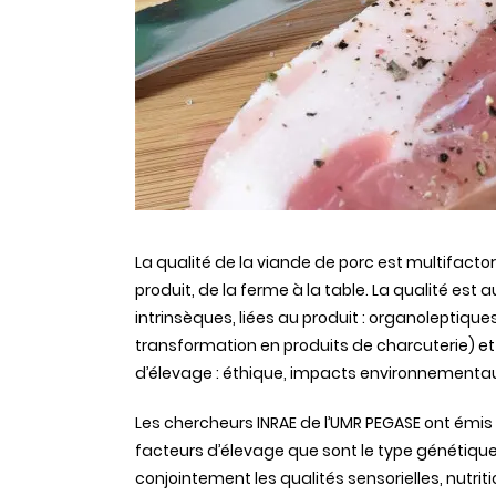
La
qualité
de la
viande
de
porc
est
multifactori
produit
, de la
ferme
à la table. La
qualité
est
a
intrinsèques
,
liées
au
produit
:
organoleptique
transformation en
produits
de charcuterie) e
d’élevage
:
éthique
, impacts
environnementa
Les
chercheurs
INRAE
de
l’UMR
PEGASE
ont
émis
facteurs
d’élevage
que
sont
le type
génétiqu
conjointement
les
qualités
sensorielles
,
nutrit