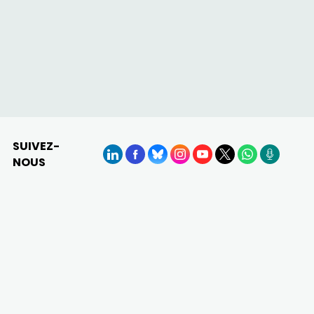
SUIVEZ-
NOUS
LinkedIn
Facebook
BlueSky
Instagram
YouTube
X
WhatsApp
Podcasts