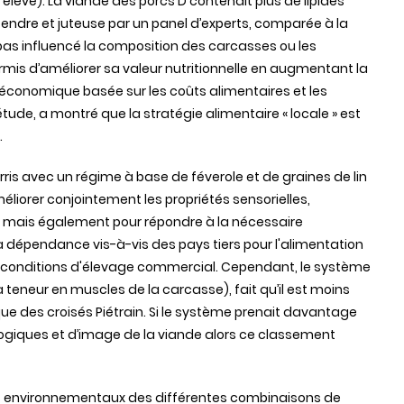
s
élevé
). La
viande
des
porcs
D
contenait
plus de
lipides
tendre
et
juteuse
par un panel
d’experts
,
comparée
à la
pas
influencé
la composition
des
carcasses ou les
rmis
d’améliorer
sa
valeur
nutritionnelle
en
augmentant
la
économique
basée
sur
les
coûts
alimentaires
et les
’étude
, a
montré
que
la
stratégie
alimentaire
« locale » est
.
rris
avec
un
régime
à base de
féverole
et de
graines
de lin
éliorer
conjointement
les
propriétés
sensorielles
,
,
mais
également
pour
répondre
à la
nécessaire
a
dépendance
vis-à-vis
des
pays tiers pour
l'alimentation
conditions
d'élevage
commercial.
Cependant
, le
système
a
teneur
en muscles de la
carcasse
), fait
qu’il
est
moins
que
des
croisés
Piétrain
. Si le
système
prenait
davantage
ogiques
et
d’image
de la
viande
alors
ce
classement
s
environnementaux
des
différentes
combinaisons
de