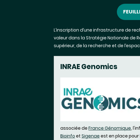
FEUIL
L’inscription d’une infrastructure de re
valeur dans la
Stratégie Nationale de 
supérieur, de la recherche et de l’espa
INRAE Genomics
associée de
France Génomique
, l'
Bioinfo
et
Sigenae
est en place pour