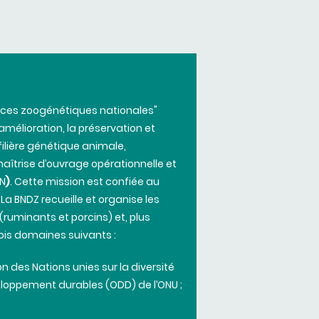
rces
zoogénétiques
nationales
"
'amélioration
, la
préservation
et
filière
génétique
animale
,
aîtrise
d’ouvrage
opérationnelle
et
N
)
.
Cette
mission est
confiée
au
. La
BNDZ
recueille
et organise les
(ruminants et
porcins
) et, plus
ois
domaines
suivants
:
ion
des
Nations
unies
sur
la
diversité
eloppement
durables (ODD) de
l’ONU
;