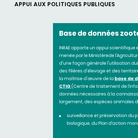
APPUI AUX POLITIQUES PUBLIQUES
Base de
données
zoot
INRAE
apporte
un
appui
scientifique
e
menée
par le Ministère
de l’Agricultu
d'une
façon
générale
l'utilisation
dur
des
filières
d'élevage
et
des
territoi
la
maîtrise
d'œuvre
de la
base de
d
CTIG
(Centre de
traitement
de
l’in
données
nécessaires
à la
connaiss
largement
,
des
espèces
animales
d
surveillance et
préservation
du
p
biologique
, du Plan
d’action
mond