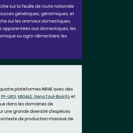
ite sur la feuille de route nationale
sources génétiques, génomiques, et
rche sur les animaux domestiques,
es apparentées aux domestiques, les
nomique ou agro-alimentaire, les
e quatre plateformes INRAE avec des
:
PF-URG
,
MIGALE
,
GenoToul-Bioinfo
et
tique dans les domaines de
pour une grande diversité d’espèces
contexte de production massive de