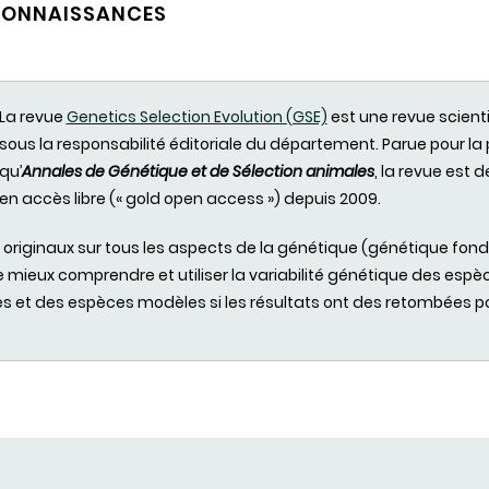
 CONNAISSANCES
La revue
Genetics Selection Evolution (GSE)
est
une
revue
scient
sous la
responsabilité
éditoriale
du
département
.
Parue
pour la
qu’
Annales
de
Génétique
et de
Sélection
animales
, la revue est
d
en
accès
libre
(« gold open access »)
depuis
2009.
e
originaux
sur
tous
les aspects de la
génétique
(
génétique
fon
e
mieux
comprendre
et utiliser la
variabilité
génétique
des
espè
es
et
des
espèces
modèles
si les
résultats
ont
des
retombées
po