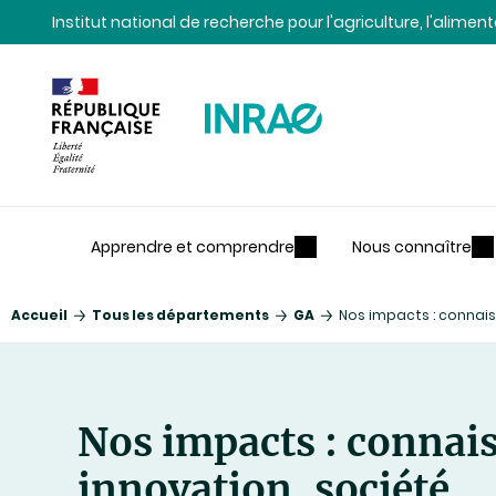
Contenu
Recherche
Navigation
Institut national de recherche pour l'agriculture, l'alime
Apprendre et comprendre
Nous connaître
Accueil
Tous les départements
GA
Nos impacts : connais
Nos impacts : connai
innovation, société