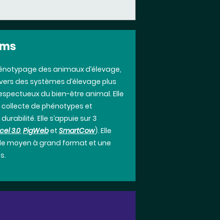
ems
hénotypage des animaux d’élevage,
n vers des systèmes d’élevage plus
respectueux du bien-être animal. Elle
 collecte de phénotypes et
urabilité. Elle s’appuie sur 3
el 3.0
,
PigWeb
et
SmartCow
). Elle
 de moyen à grand format et une
es.