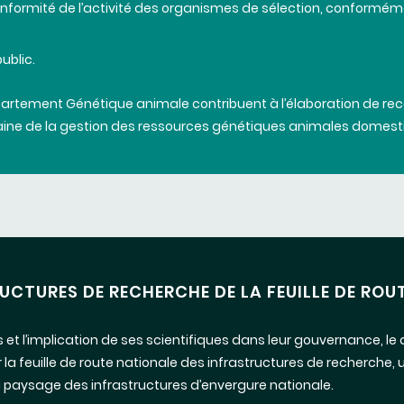
nformité
de
l’activité
des
organismes
de
sélection
,
conformém
ublic.
artement
Génétique
animale
contribuent
à
l’élaboration
de
re
ine
de la
gestion
des
ressources
génétiques
animales
domest
CTURES DE RECHERCHE DE LA FEUILLE DE ROU
es et l’implication de ses scientifiques dans leur gouvernance,
r la feuille de route nationale des infrastructures de recherche, 
 paysage des infrastructures d’envergure nationale.