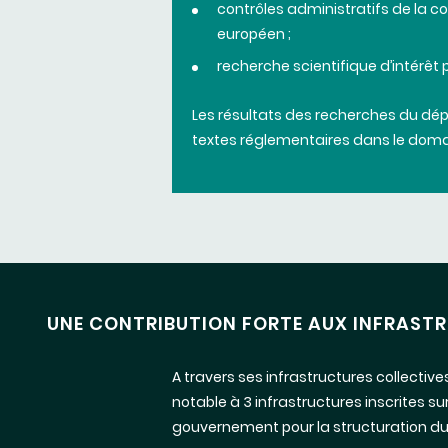
contrôles
administratifs
de la
co
européen
;
recherche
scientifique
d’intérêt
p
Les
résultats
des
recherches
du
dép
textes
réglementaires
dans
le
doma
UNE CONTRIBUTION FORTE AUX INFRASTRU
A travers ses infrastructures collectiv
notable à 3 infrastructures inscrites su
gouvernement pour la structuration du