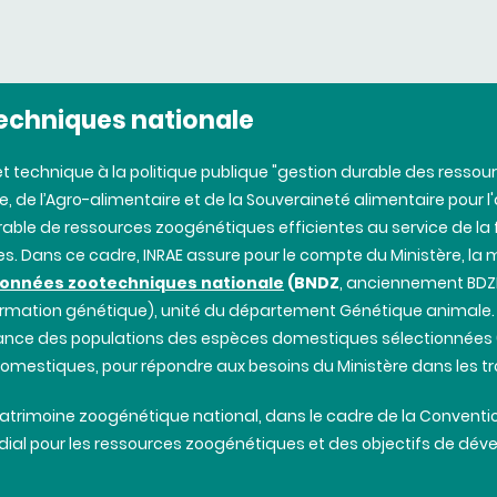
echniques
nationale
t technique à la
politique
publique
"
gestion
durable
des
ressou
re, de l’Agro-alimentaire et de la Souveraineté alimentaire
pour
l
able de
ressources
zoogénétiques
efficientes
au service de la
res
.
Dans
ce cadre,
INRAE
assure pour le
compte
du Ministère, la
m
onnées
zootechniques
nationale
(BNDZ
, anciennement
BDZ
formation
génétique
),
unité
du
département
Génétique
animale
ance
des
populations
des
espèces
domestiques
sélectionnées
omestiques
, pour
répondre
aux
besoins
du
Ministère
dans
les
tr
atrimoine
zoogénétique
national,
dans
le cadre de la Convent
ial
pour les
ressources
zoogénétiques
et
des
objectifs
de
dév