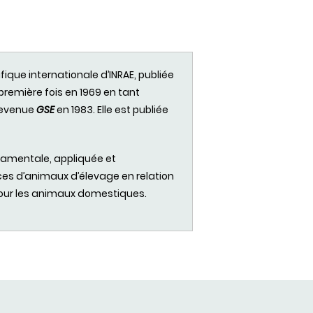
ifique
internationale
d’INRAE
,
publiée
première
fois
en 1969 en
tant
evenue
GSE
en 1983. Elle est
publiée
damentale
,
appliquée
et
ces
d’animaux
d’élevage
en relation
ur les
animaux
domestiques
.