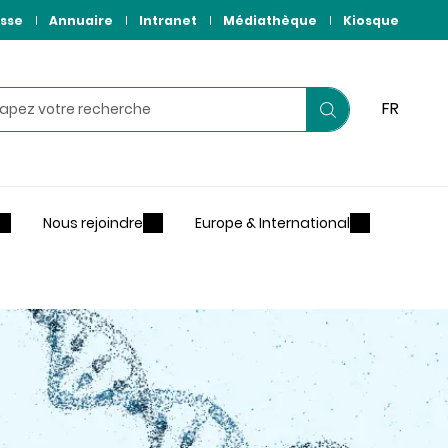
sse
Annuaire
Intranet
Médiathèque
Kiosque
hercher
FR
Lancer
votre
recherche
Nous rejoindre
Europe & International