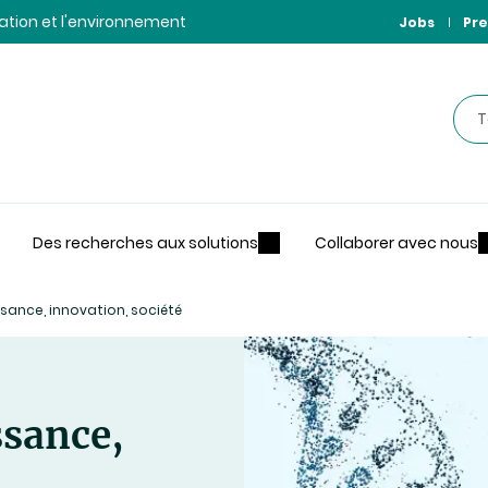
ntation et l'environnement
Jobs
Pre
Rec
Des recherches aux solutions
Collaborer avec nous
sance, innovation, société
ssance,