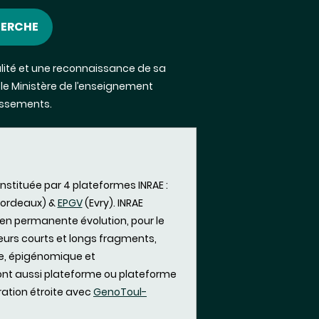
HERCHE
ualité et une reconnaissance de sa
 le
Ministère de l’enseignement
lissements.
nstituée par 4 plateformes INRAE :
Bordeaux) &
EPGV
(Evry). INRAE
n permanente évolution, pour le
urs courts et longs fragments,
e, épigénomique et
nt aussi plateforme ou plateforme
boration étroite avec
GenoToul-