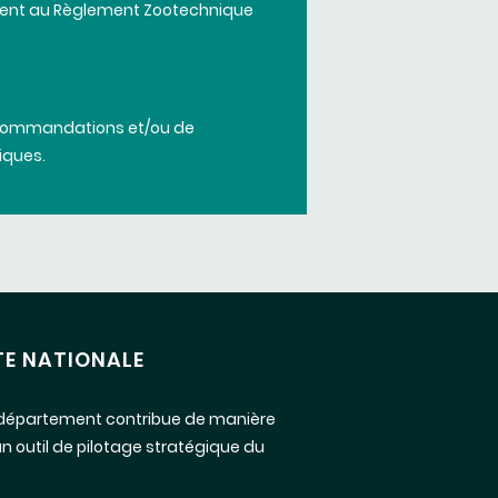
ent
au
Règlement
Zootechnique
commandations
et/ou de
iques
.
TE NATIONALE
 le département contribue de manière
un outil de pilotage stratégique du