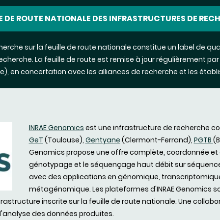
LE DE ROUTE NATIONALE DES INFRASTRUCTURES DE REC
cherche sur la feuille de route nationale constitue un label de q
Recherche
. La feuille de route est remise à jour régulièrement par
ce)
, en concertation avec les alliances de recherche et les étab
INRAE Genomics
est une infrastructure de recherche co
GeT
(Toulouse),
Gentyane
(Clermont-Ferrand),
PGTB
(
Genomics propose une offre complète, coordonnée et e
génotypage et le séquençage haut débit sur séquence
avec des applications en génomique, transcriptomiqu
métagénomique. Les plateformes d'INRAE Genomics so
infrastructure inscrite sur la feuille de route nationale. Une colla
 l'analyse des données produites.