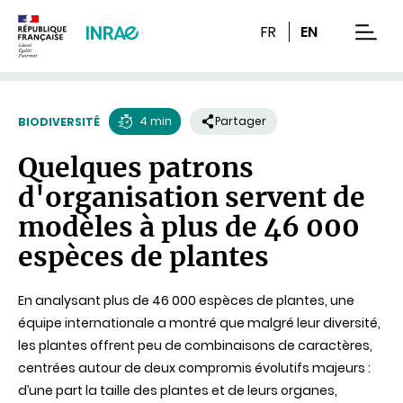
Contenu
Recherche
Navigation
FR
EN
men
4 min
Partager
BIODIVERSITÉ
Temps
Quelques patrons
de
d'organisation servent de
lecture
modèles à plus de 46 000
espèces de plantes
En analysant plus de 46 000 espèces de plantes, une
équipe internationale a montré que malgré leur diversité,
les plantes offrent peu de combinaisons de caractères,
centrées autour de deux compromis évolutifs majeurs :
d’une part la taille des plantes et de leurs organes,