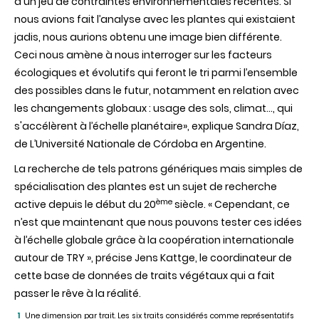
d'un jeu de contraintes environnementales récentes. Si
nous avions fait l’analyse avec les plantes qui existaient
jadis, nous aurions obtenu une image bien différente.
Ceci nous amène à nous interroger sur les facteurs
écologiques et évolutifs qui feront le tri parmi l’ensemble
des possibles dans le futur, notamment en relation avec
les changements globaux : usage des sols, climat…, qui
s'accélèrent à l’échelle planétaire», explique Sandra Díaz,
de L’Université Nationale de Córdoba en Argentine.
La recherche de tels patrons génériques mais simples de
spécialisation des plantes est un sujet de recherche
ème
active depuis le début du 20
siècle. « Cependant, ce
n’est que maintenant que nous pouvons tester ces idées
à l’échelle globale grâce à la coopération internationale
autour de TRY », précise Jens Kattge, le coordinateur de
cette base de données de traits végétaux qui a fait
passer le rêve à la réalité.
Une dimension par trait. Les six traits considérés comme représentatifs
1