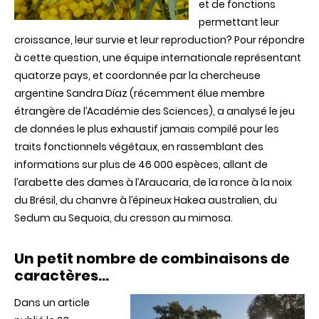
et de fonctions
espèces
de
permettant leur
plantes
croissance, leur survie et leur reproduction? Pour répondre
à cette question, une équipe internationale représentant
quatorze pays, et coordonnée par la chercheuse
argentine Sandra Díaz (récemment élue membre
étrangère de l’Académie des Sciences), a analysé le jeu
de données le plus exhaustif jamais compilé pour les
traits fonctionnels végétaux, en rassemblant des
informations sur plus de 46 000 espèces, allant de
l’arabette des dames à l’Araucaria, de la ronce à la noix
du Brésil, du chanvre à l’épineux Hakea australien, du
Sedum au Sequoia, du cresson au mimosa.
Un petit nombre de combinaisons de
caractères…
Dans un article