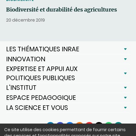
Biodiversité et durabilité des agricultures
20 décembre 2019
LES THÉMATIQUES INRAE
INNOVATION
EXPERTISE ET APPUI AUX
POLITIQUES PUBLIQUES
L'INSTITUT
ESPACE PEDAGOGIQUE
LA SCIENCE ET VOUS
SUIVEZ-NOUS
Ce site utilise des cookies permettant de fournir certains
LinkedIn
Facebook
BlueSky
Instagram
YouTube
X
WhatsApp
Podcast
des services et fonctionnalités proposés sur notre site,