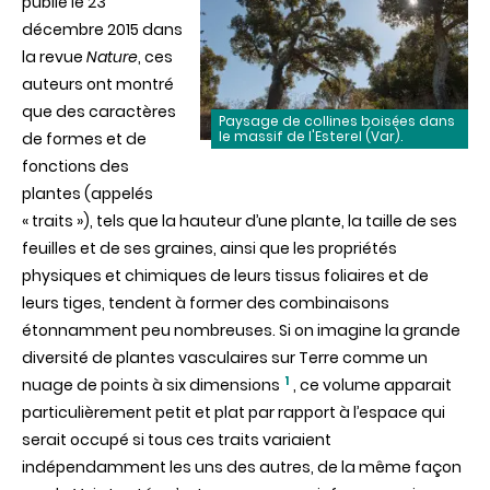
publié le 23
décembre 2015 dans
la revue
Nature
, ces
auteurs ont montré
que des caractères
Paysage de collines boisées dans
le massif de l'Esterel (Var).
de formes et de
fonctions des
plantes (appelés
« traits »), tels que la hauteur d’une plante, la taille de ses
feuilles et de ses graines, ainsi que les propriétés
physiques et chimiques de leurs tissus foliaires et de
leurs tiges, tendent à former des combinaisons
étonnamment peu nombreuses. Si on imagine la grande
diversité de plantes vasculaires sur Terre comme un
1
nuage de points à six dimensions
, ce volume apparait
particulièrement petit et plat par rapport à l’espace qui
serait occupé si tous ces traits variaient
indépendamment les uns des autres, de la même façon