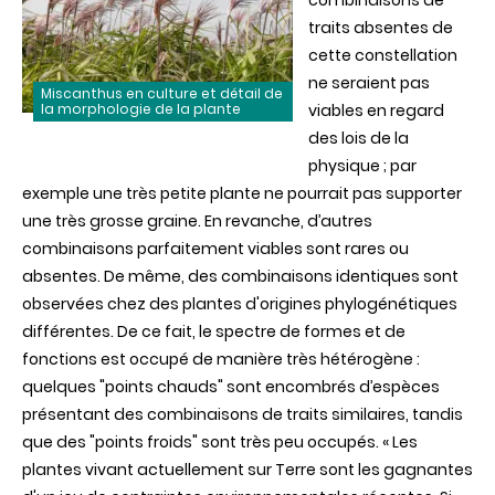
combinaisons de
traits absentes de
cette constellation
ne seraient pas
Miscanthus en culture et détail de
la morphologie de la plante
viables en regard
des lois de la
physique ; par
exemple une très petite plante ne pourrait pas supporter
une très grosse graine. En revanche, d’autres
combinaisons parfaitement viables sont rares ou
absentes. De même, des combinaisons identiques sont
observées chez des plantes d'origines phylogénétiques
différentes. De ce fait, le spectre de formes et de
fonctions est occupé de manière très hétérogène :
quelques "points chauds" sont encombrés d’espèces
présentant des combinaisons de traits similaires, tandis
que des "points froids" sont très peu occupés. « Les
plantes vivant actuellement sur Terre sont les gagnantes