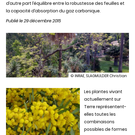
d’autre part l’équilibre entre la robustesse des feuilles et
la capacité d’absorption du gaz carbonique.
Publié le 29 décembre 2015
illustration
© INRAE, SLAGMULDER Christian
Quelques
patrons
d'organisation
Les plantes vivant
servent
actuellement sur
de
Terre représentent-
modèles
à
elles toutes les
plus
combinaisons
de
46
possibles de formes
000