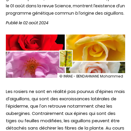
le 01 août dans la revue Science, montrent l’existence d’un
programme génétique commun à l’origine des aiguillons.
Publié le 02 août 2024
illustration
© INRAE - BENDAHMANE Mohammed
Pourquoi
les
Les rosiers ne sont en réalité pas pourvus d’épines mais
roses
ont
d’aiguillons, qui sont des excroissances latérales de
des
l’épiderme, que l’on retrouve notamment chez les
épines
?
aubergines. Contrairement aux épines qui sont des
tiges ou feuilles modifiées, les aiguillons peuvent être
détachés sans déchirer les fibres de la plante. Au cours