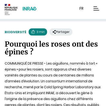
Contenu
Recherche
Navigation
FR
men
3 min
Partager
BIODIVERSITÉ
Temps
Pourquoi les roses ont des
de
épines ?
lecture
COMMUNIQUÉ DE PRESSE - Les aiguillons, nommés à tort «
épines » pour les rosiers, sont apparus chez diverses
variétés de plantes au cours de centaines de millions
d’années d’évolution. Un consortium international de
recherche, mené par le Cold Spring Harbor Laboratory aux
États-Unis et impliquant INRAE, a découvert le gène à
l’origine de la présence des aiguillons chez différents
genres de plantes, dont les rosiers. Ces résultats, publiés