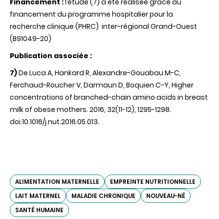
Financement :
l’étude (7) a été réalisée grâce au
financement du programme hospitalier pour la
recherche clinique (PHRC) inter-régional Grand-Ouest
(B91049-20)
Publication associée :
7)
De Luca A, Hankard R, Alexandre-Gouabau M-C,
Ferchaud-Roucher V, Darmaun D, Boquien C-Y, Higher
concentrations of branched-chain amino acids in breast
milk of obese mothers. 2016, 32(11-12), 1295-1298.
doi.10.1016/j.nut.2016.05.013.
ALIMENTATION MATERNELLE
EMPREINTE NUTRITIONNELLE
LAIT MATERNEL
MALADIE CHRONIQUE
NOUVEAU-NÉ
SANTÉ HUMAINE