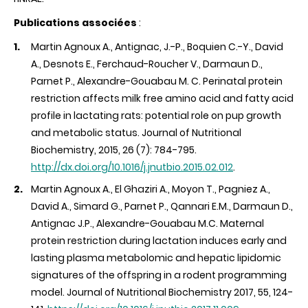
Publications associées
:
Martin Agnoux A., Antignac, J.-P., Boquien C.-Y., David
A., Desnots E., Ferchaud-Roucher V., Darmaun D.,
Parnet P., Alexandre-Gouabau M. C. Perinatal protein
restriction affects milk free amino acid and fatty acid
profile in lactating rats: potential role on pup growth
and metabolic status. Journal of Nutritional
Biochemistry, 2015, 26 (7): 784-795.
http://dx.doi.org/10.1016/j.jnutbio.2015.02.012
.
Martin Agnoux A., El Ghaziri A., Moyon T., Pagniez A.,
David A., Simard G., Parnet P., Qannari E.M., Darmaun D.,
Antignac J.P., Alexandre-Gouabau M.C. Maternal
protein restriction during lactation induces early and
lasting plasma metabolomic and hepatic lipidomic
signatures of the offspring in a rodent programming
model. Journal of Nutritional Biochemistry 2017, 55, 124-