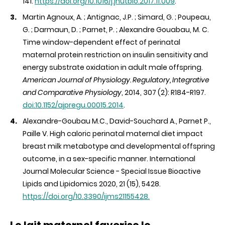
141.
https://doi.org/10.1016/j.jnutbio.2017.11.009
.
Martin Agnoux, A. ; Antignac, J.P. ; Simard, G. ; Poupeau,
G. ; Darmaun, D. ; Parnet, P. ; Alexandre Gouabau, M. C.
Time window-dependent effect of perinatal
maternal protein restriction on insulin sensitivity and
energy substrate oxidation in adult male offspring.
American Journal of Physiology. Regulatory, Integrative
and Comparative Physiology
, 2014, 307 (2): R184-R197.
doi:10.1152/ajpregu.00015.2014
.
Alexandre-Goubau M.C., David-Souchard A., Parnet P.,
Paille V. High caloric perinatal maternal diet impact
breast milk metabotype and developmental offspring
outcome, in a sex-specific manner. International
Journal Molecular Science - Special Issue Bioactive
Lipids and Lipidomics 2020, 21 (15), 5428.
https://doi.org/10.3390/ijms21155428.