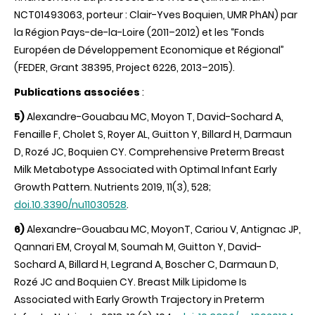
NCT01493063, porteur : Clair-Yves Boquien, UMR PhAN) par
la Région Pays-de-la-Loire (2011–2012) et les “Fonds
Européen de Développement Economique et Régional”
(FEDER, Grant 38395, Project 6226, 2013–2015).
Publications associées
:
5)
Alexandre-Gouabau MC, Moyon T, David-Sochard A,
Fenaille F, Cholet S, Royer AL, Guitton Y, Billard H, Darmaun
D, Rozé JC, Boquien CY.
Comprehensive Preterm Breast
Milk Metabotype Associated with Optimal Infant Early
Growth Pattern.
Nutrients 2019, 11(3), 528;
doi.10.3390/nu11030528
.
6)
Alexandre-Gouabau MC, MoyonT, Cariou V, Antignac JP,
Qannari EM, Croyal M, Soumah M, Guitton Y, David-
Sochard A, Billard H, Legrand A, Boscher C, Darmaun D,
Rozé JC and Boquien CY.
Breast Milk Lipidome Is
Associated with Early Growth Trajectory in Preterm