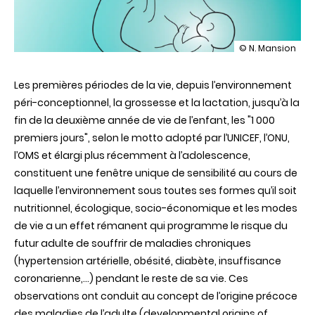
illustration
© N. Mansion
La
période
Les premières périodes de la vie, depuis l’environnement
d’allaitement
:
péri-conceptionnel, la grossesse et la lactation, jusqu’à la
une
fin de la deuxième année de vie de l’enfant, les "1 000
fenêtre
sensible
premiers jours", selon le motto adopté par l’UNICEF, l’ONU,
de
l’OMS et élargi plus récemment à l’adolescence,
programmation
du
constituent une fenêtre unique de sensibilité au cours de
futur
laquelle l’environnement sous toutes ses formes qu’il soit
adulte
nutritionnel, écologique, socio-économique et les modes
de vie a un effet rémanent qui programme le risque du
futur adulte de souffrir de maladies chroniques
(hypertension artérielle, obésité, diabète, insuffisance
coronarienne,…) pendant le reste de sa vie. Ces
observations ont conduit au concept de l’origine précoce
des maladies de l’adulte (developmental origins of