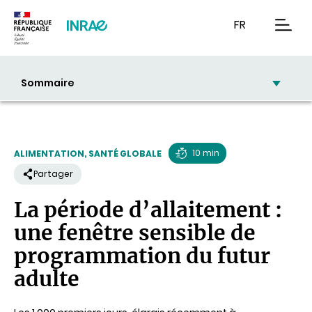
Contenu
Recherche
Navigation
FR
men
Sommaire
10 min
ALIMENTATION, SANTÉ GLOBALE
Temps
Partager
de
La période d’allaitement :
lecture
une fenêtre sensible de
programmation du futur
adulte