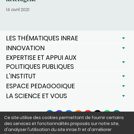
14 avril 2021
LES THÉMATIQUES INRAE
INNOVATION
EXPERTISE ET APPUI AUX
POLITIQUES PUBLIQUES
L'INSTITUT
ESPACE PEDAGOGIQUE
LA SCIENCE ET VOUS
SUIVEZ-NOUS
Ce site utilise des cookies permettant de fournir certains
LinkedIn
Facebook
BlueSky
Instagram
YouTube
X
WhatsApp
Podcast
des services et fonctionnalités proposés sur notre site,
d'analyser l'utilisation du site inrae.fr et d'améliorer