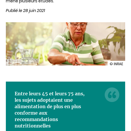
mené plusieurs études.
Publié le 28 juin 2021
illustration
© INRAE
Passage
à
la
retraite
:
Entre leurs 45 et leurs 75 ans,
quels
effets
les sujets adoptaient une
sur
alimentation de plus en plus
les
conforme aux
pratiques
alimentair
recommandations
?
nutritionnelles