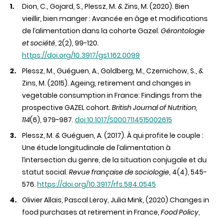
Dion, C., Gojard, S., Plessz, M. & Zins, M. (2020). Bien
vieillir, bien manger : Avancée en âge et modifications
de l’alimentation dans la cohorte Gazel.
Gérontologie
et société
, 2(2), 99-120.
https://doi.org/10.3917/gs1.162.0099
Plessz, M., Guéguen, A., Goldberg, M., Czernichow, S., &
Zins, M. (2015). Ageing, retirement and changes in
vegetable consumption in France: Findings from the
prospective GAZEL cohort.
British Journal of Nutrition,
114
(6), 979-987.
doi:10.1017/S0007114515002615
Plessz, M. & Guéguen, A. (2017). À qui profite le couple :
Une étude longitudinale de l’alimentation à
l’intersection du genre, de la situation conjugale et du
statut social.
Revue française de sociologie
, 4(4), 545-
576.
https://doi.org/10.3917/rfs.584.0545
Olivier Allais, Pascal Leroy, Julia Mink, (2020) Changes in
food purchases at retirement in France,
Food Policy
,