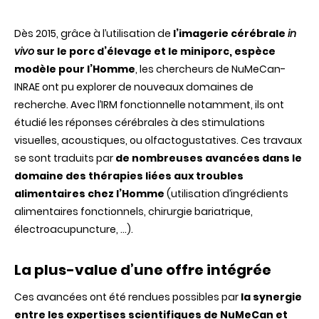
Partenaria
renforcé
Dès 2015, grâce à l’utilisation de
l’imagerie cérébrale
entre
in
la
vivo
sur le porc d’élevage et le miniporc, espèce
plateform
modèle pour l’Homme
, les chercheurs de NuMeCan-
PRISM
et
INRAE ont pu explorer
de nouveaux domaines de
l’unité
recherche. Avec l’IRM fonctionnelle notamment, ils ont
NuMeCan-
INRAE
étudié les réponses cérébrales à des stimulations
:
visuelles, acoustiques, ou olfactogustatives. Ces travaux
pour
développe
se sont traduits par
de nombreuses avancées dans le
la
domaine des thérapies liées aux troubles
recherche
préclinique
alimentaires chez l’Homme
(utilisation d’ingrédients
rennaise
alimentaires fonctionnels, chirurgie bariatrique,
en
imagerie
électroacupuncture, …).
La plus-value d’une offre intégrée
Ces avancées ont été rendues possibles par
la synergie
entre les expertises scientifiques de NuMeCan et