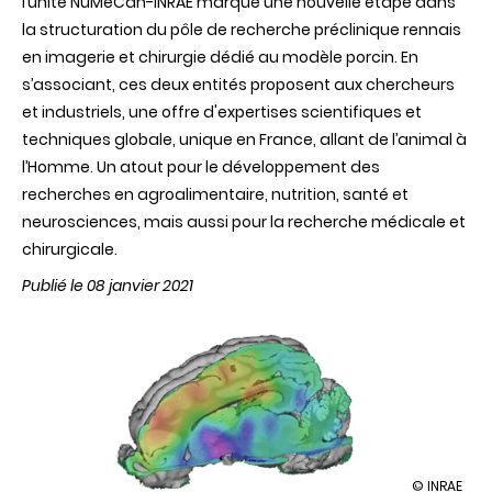
l’unité NuMeCan-INRAE marque une nouvelle étape dans
la structuration du pôle de recherche préclinique rennais
en imagerie et chirurgie dédié au modèle porcin. En
s’associant, ces deux entités proposent aux chercheurs
et industriels, une offre d'expertises scientifiques et
techniques globale, unique en France, allant de l’animal à
l’Homme. Un atout pour le développement des
recherches en agroalimentaire, nutrition, santé et
neurosciences, mais aussi pour la recherche médicale et
chirurgicale.
Publié le 08 janvier 2021
illustration
© INRAE