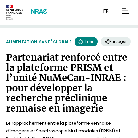
Contenu
Recherche
Navigation
FR
men
1 min
Partager
ALIMENTATION, SANTÉ GLOBALE
Temps
Partenariat renforcé entre
de
la plateforme PRISM et
lecture
l’unité NuMeCan-INRAE :
pour développer la
recherche préclinique
rennaise en imagerie
Le rapprochement entre la plateforme Rennaise
d’Imagerie et Spectroscopie Multimodales (PRISM) et