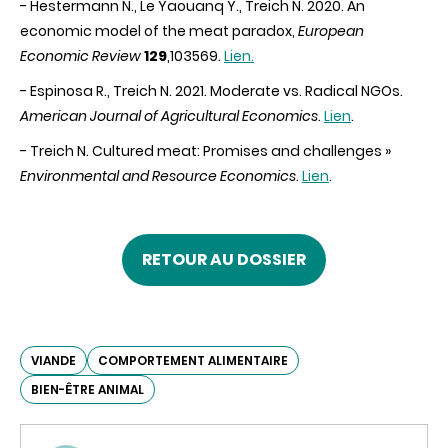
- Hestermann N., Le Yaouanq Y., Treich N. 2020. An
economic model of the meat paradox,
European
Economic Review
129
,103569.
Lien.
- Espinosa R.,
Treich
N.
2021.
Moderate vs. Radical NGOs.
American Journal of Agricultural Economics
.
Lien
.
-
Treich N. Cultured meat: Promises and challenges »
Environmental and Resource Economics
.
Lien
.
RETOUR AU DOSSIER
VIANDE
COMPORTEMENT ALIMENTAIRE
BIEN-ÊTRE ANIMAL