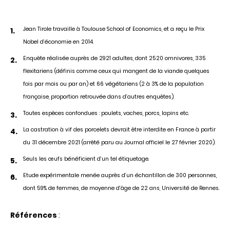
Jean Tirole travaille à Toulouse School of Economics, et a reçu le Prix
Nobel d’économie en 2014.
Enquête réalisée auprès de
2921 adultes, dont 2520 omnivores, 335
flexitariens (définis comme ceux qui mangent de la viande quelques
fois par mois ou par an) et 66 végétariens (2 à 3% de la population
française, proportion retrouvée dans d’autres enquêtes).
Toutes espèces confondues : poulets, vaches, porcs, lapins etc.
La castration à vif des porcelets devrait être interdite en France à partir
du 31 décembre 2021 (arrêté paru au Journal officiel le 27 février 2020).
Seuls les œufs bénéficient d’un tel étiquetage.
Etude expérimentale menée auprès d’un échantillon de 300 personnes,
dont 59% de femmes, de moyenne d’âge de 22 ans, Université de Rennes.
Références
: