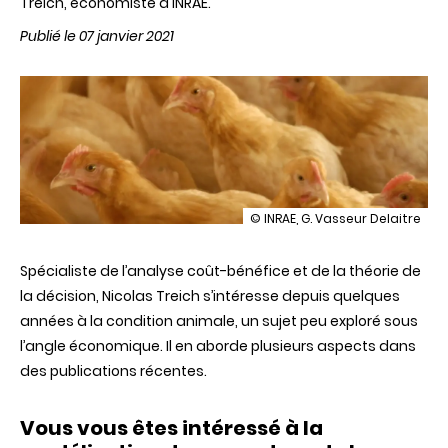
Treich, économiste à INRAE.
Publié le 07 janvier 2021
illustration
© INRAE, G. Vasseur Delaitre
Le
paradoxe
Spécialiste de l’analyse coût-bénéfice et de la théorie de
de
la
la décision, Nicolas Treich s’intéresse depuis quelques
viande
années à la condition animale, un sujet peu exploré sous
:
aimer
l’angle économique. Il en aborde plusieurs aspects dans
et
des publications récentes.
manger
les
animaux
Vous vous êtes intéressé à la