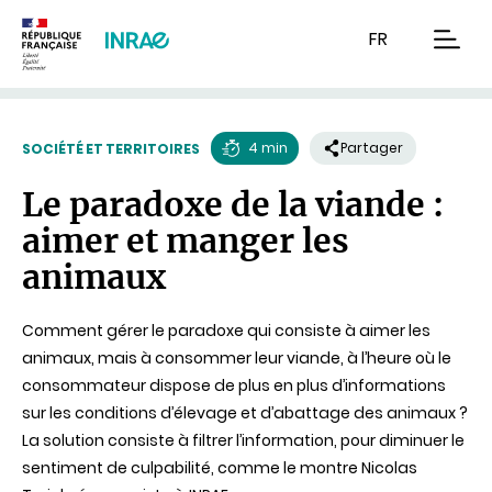
Contenu
Recherche
Navigation
FR
men
4 min
Partager
SOCIÉTÉ ET TERRITOIRES
Temps
Le paradoxe de la viande :
de
aimer et manger les
lecture
animaux
Comment gérer le paradoxe qui consiste à aimer les
animaux, mais à consommer leur viande, à l’heure où le
consommateur dispose de plus en plus d’informations
sur les conditions d’élevage et d’abattage des animaux ?
La solution consiste à filtrer l’information, pour diminuer le
sentiment de culpabilité, comme le montre Nicolas