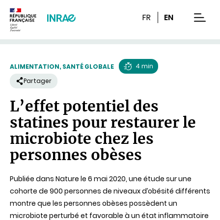
Contenu
Recherche
Navigation
FR
EN
men
4 min
ALIMENTATION, SANTÉ GLOBALE
Temps
Partager
de
L’effet potentiel des
lecture
statines pour restaurer le
microbiote chez les
personnes obèses
Publiée dans Nature le 6 mai 2020, une étude sur une
cohorte de 900 personnes de niveaux d’obésité différents
montre que les personnes obèses possèdent un
microbiote perturbé et favorable à un état inflammatoire