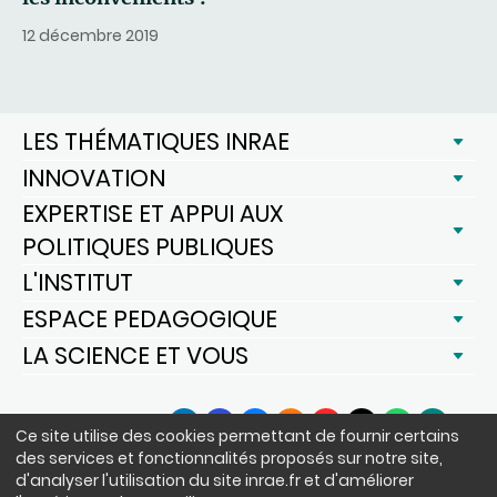
12 décembre 2019
LES THÉMATIQUES INRAE
INNOVATION
EXPERTISE ET APPUI AUX
POLITIQUES PUBLIQUES
L'INSTITUT
ESPACE PEDAGOGIQUE
LA SCIENCE ET VOUS
SUIVEZ-NOUS
Ce site utilise des cookies permettant de fournir certains
LinkedIn
Facebook
BlueSky
Instagram
YouTube
X
WhatsApp
Podcast
des services et fonctionnalités proposés sur notre site,
d'analyser l'utilisation du site inrae.fr et d'améliorer