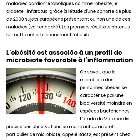
maladies cardiométaboliques comme l’obésité, le
restaurer
le
diabète, l’infarctus, grâce à l’étude d’une cohorte de plus
microbiote
de 2000 sujets européens présentant ou non une de ces
chez
les
maladies (voir encadré). Les premiers résultats obtenus
personnes
sur cette cohorte concernent l’obésité.
obèses
L’obésité est associée à un profil de
microbiote favorable à l’inflammation
On savait que le
microbiote des
personnes obèses se
caractérise par une
biodiversité moindre en
espèces bactériennes.
L’étude de Métacardis
précise ces observations en montrant qu’un profil
particulier de microbiote, appelé Bact2, est présent chez