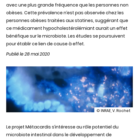
avec une plus grande fréquence que les personnes non
obèses. Cette prévalence n’est pas observée chez les
personnes obèses traitées aux statines, suggérant que
ce médicament hypocholestérolémiant aurait un effet
bénéfique sur le microbiote. Les études se poursuivent
pour établir ce lien de cause à effet.
Publié le 28 mai 2020
illustration
© INRAE, V. Rochet
L’effet
potentiel
Le projet Métacardis s’intéresse au rôle potentiel du
des
statines
microbiote intestinal dans le développement de
pour