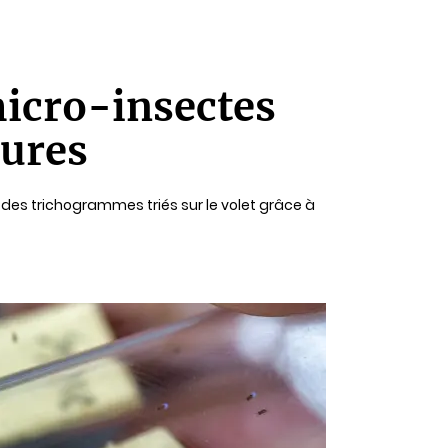
micro-insectes
tures
: des trichogrammes triés sur le volet grâce à