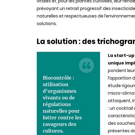
vitales et, pour les plantes cultivées, leur re
prévoyant un retrait progressif des insectici
naturelles et respectueuses de l’environnem
solutions.
La solution : des tricho
La start-up
unique imp
pondent leu
Biocontrôle :
l’apparition 
utilisation
étude rigour
d’organismes
micro-climat
vivants ou de
attaquent, I
régulations
: un cocktai
naturelles pour
caractéristi
lutter contre les
des souches 
ravageurs des
cultures.
présentes dan