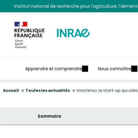
Contenu
Recherche
Navigation
Institut national de recherche pour l'agriculture, l'alime
Apprendre et comprendre
Nous connaître
Accueil
Toutes les actualités
Innofenso, la start-up qui util
Sommaire