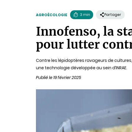
3 min
Partager
AGROÉCOLOGIE
Temps
Innofenso, la st
de
lecture
pour lutter cont
Contre les lépidoptères ravageurs de cultures,
une technologie développée au sein d’INRAE.
Publié le 19 février 2025