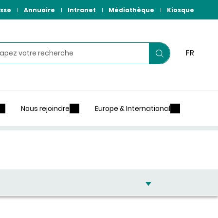
sse
Annuaire
Intranet
Médiathèque
Kiosque
hercher
FR
Lancer
votre
recherche
Nous rejoindre
Europe & International