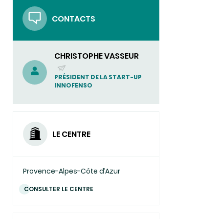
contre
les
CONTACTS
ravageurs
de
cultures
CHRISTOPHE VASSEUR
(ENVOYER
PRÉSIDENT DE LA START-UP
INNOFENSO
UN
COURRIEL)
LE CENTRE
Provence-Alpes-Côte d’Azur
CONSULTER LE CENTRE