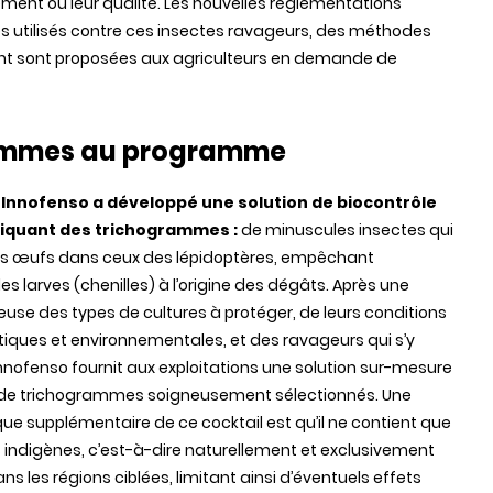
ndement ou leur qualité. Les nouvelles réglementations
des utilisés contre ces insectes ravageurs, des méthodes
ent sont proposées aux agriculteurs en demande de
grammes au programme
 Innofenso a développé une solution de biocontrôle
liquant des trichogrammes :
de minuscules insectes qui
rs œufs dans ceux des lépidoptères, empêchant
des larves (chenilles) à l’origine des dégâts. Après une
euse des types de cultures à protéger, de leurs conditions
iques et environnementales, et des ravageurs qui s’y
nnofenso fournit aux exploitations une solution sur-mesure
l de trichogrammes soigneusement sélectionnés. Une
que supplémentaire de ce cocktail est qu’il ne contient que
indigènes, c’est-à-dire naturellement et exclusivement
s les régions ciblées, limitant ainsi d’éventuels effets