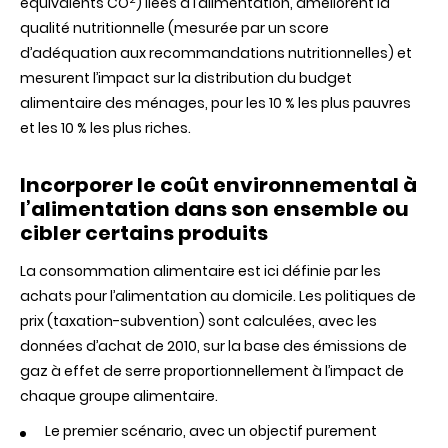
équivalents
CO
)
liées
à
l’alimentation
,
améliorent
la
qualité
nutritionnelle
(
mesurée
par un score
d’adéquation
aux
recommandations
nutritionnelles
) et
mesurent
l’impact
sur
la distribution du budget
alimentaire
des
ménages
, pour les 10 % les plus
pauvres
et les 10 % les plus riches.
Incorporer
le
coût
environnemental
à
l’alimentation
dans
son ensemble ou
cibler
certains
produits
La
consommation
alimentaire
est
ici
définie
par les
achats
pour
l’alimentation
au domicile. Les
politiques
de
prix (taxation-subvention)
sont
calculées
,
avec
les
données
d’achat
de 2010,
sur
la base
des
émissions
de
gaz
à
effet
de
serre
proportionnellement
à
l’impact
de
chaque
groupe
alimentaire
.
Le premier
scénario
,
avec
un
objectif
purement