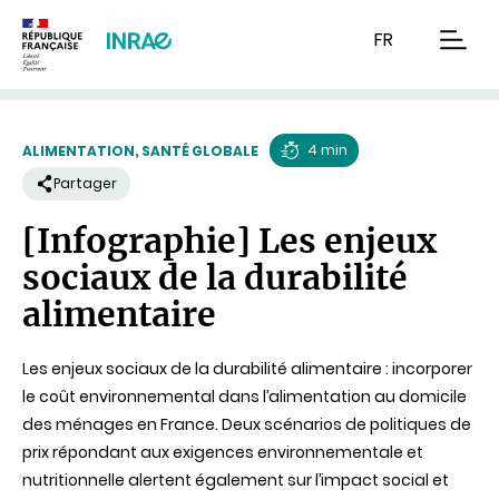
Contenu
Recherche
Navigation
FR
men
4 min
ALIMENTATION, SANTÉ GLOBALE
Temps
Partager
de
[Infographie] Les enjeux
lecture
sociaux de la durabilité
alimentaire
Les enjeux sociaux de la durabilité alimentaire : incorporer
le coût environnemental dans l’alimentation au domicile
des ménages en France. Deux scénarios de politiques de
prix répondant aux exigences environnementale et
nutritionnelle alertent également sur l’impact social et