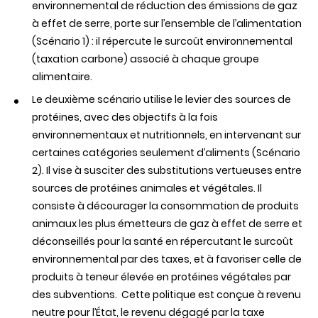
environnemental
de
réduction
des
émissions
de
gaz
à
effet
de
serre
,
porte
sur
l’ensemble
de
l’alimentation
(
Scénario
1) : il
répercute
le
surcoût
environnemental
(taxation
carbone
)
associé
à
chaque
groupe
alimentaire
.
Le
deuxième
scénario
utilise le levier
des
sources de
protéines
,
avec
des
objectifs
à la
fois
environnementaux
et
nutritionnels
, en
intervenant
sur
certaines
catégories
seulement
d’aliments
(
Scénario
2). Il
vise
à
susciter
des
substitutions
vertueuses
entre
sources de
protéines
animales
et
végétales
. Il
consiste
à
décourager
la
consommation
de
produits
animaux
les plus
émetteurs
de
gaz
à
effet
de
serre
et
déconseillés
pour la
santé
en
répercutant
le
surcoût
environnemental
par
des
taxes, et à
favoriser
celle
de
produits
à
teneur
élevée
en
protéines
végétales
par
des
subventions.
Cette
politique
est
conçue
à
revenu
neutre
pour
l’État
, le
revenu
dégagé
par la
taxe