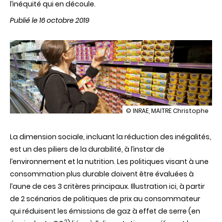
l’inéquité qui en découle.
Publié le 16 octobre 2019
illustration
© INRAE, MAITRE Christophe
[Infographie]
Les
La dimension
sociale
,
incluant
la
réduction
enjeux
des
inégalités
,
sociaux
est un
des
piliers
de la
durabilité
, à
l’instar
de
de
l’environnement
et la nutrition. Les
politiques
visant
à
une
la
durabilité
consommation
plus durable
doivent
être
évaluées
à
alimentaire
l’aune
de
ces
3
critères
principaux
. Illustration
ici
, à
partir
de 2
scénarios
de
politiques
de prix au
consommateur
qui
réduisent
les
émissions
de
gaz
à
effet
de
serre
(en
2