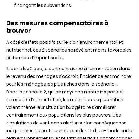
finançant
les subventions.
Des
mesures
compensatoires
à
trouver
A
côté
d’effets
positifs
sur
le plan
environnemental
et
nutritionnel
,
ces
2
scénarios
se
révèlent
moins
favorables
en
termes
d’impact
social.
Si
dans
les 2
cas
, la part
consacrée
à
l’alimentation
dans
le
revenu
des
ménages
s’accroît
,
l’incidence
est
moindre
pour les
ménages
les plus riches
dans
le
scénario
1.
Dans
le
scénario
2, qui en
moyenne
n’entraîne
pas de
surcoût
de
l’alimentation
, les
ménages
les plus riches
voient
même
leur
situation
budgétaire
s’améliorer
contrairement
aux
populations les plus
pauvres
.
Ces
simulations
doivent
donc
alerter
sur
les
conséquences
inéquitables
de
politiques
de prix
dont
le
bien-fondé
sur
le
plan
environnemental
et
nutritionnel
doit
s’accompagner