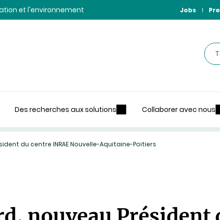
ntation et l'environnement
Jobs
Pre
Rec
Des recherches aux solutions
Collaborer avec nous
ident du centre INRAE Nouvelle-Aquitaine-Poitiers
d, nouveau Président 