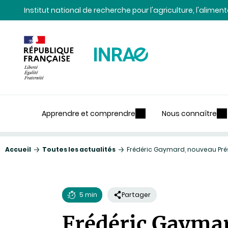
Contenu
Recherche
Navigation
Institut national de recherche pour l'agriculture, l'alime
Apprendre et comprendre
Nous connaître
Accueil
Toutes les actualités
Frédéric Gaymard, nouveau Prés
5 min
Partager
Temps
Frédéric Gaymar
de