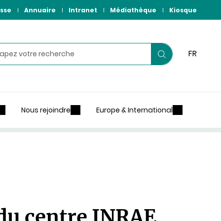
sse
Annuaire
Intranet
Médiathèque
Kiosque
hercher
FR
Lancer
votre
recherche
Nous rejoindre
Europe & International
du centre INRAE