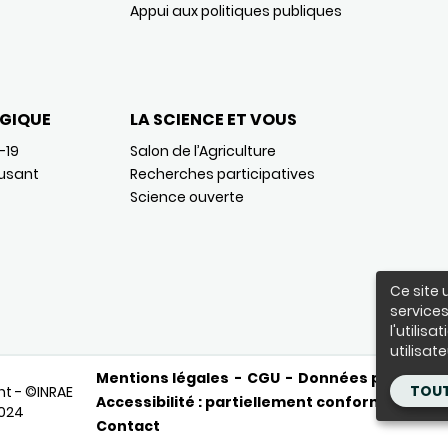
Appui aux politiques publiques
GIQUE
LA SCIENCE ET VOUS
-19
Salon de l’Agriculture
usant
Recherches participatives
Science ouverte
Ce site 
services
l'utilis
utilisate
Mentions légales
CGU
Données personnel
TOUT
ht - ©INRAE
Accessibilité : partiellement conforme
Accè
2024
Contact