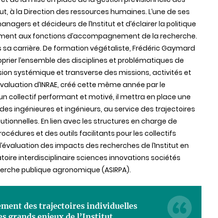
ut, à la Direction des ressources humaines. L’une de ses
agers et décideurs de l’Institut et d’éclairer la politique
èrement aux fonctions d’accompagnement de la recherche.
sa carrière. De formation végétaliste, Frédéric Gaymard
prier l’ensemble des disciplines et problématiques de
vision systémique et transverse des missions, activités et
 l’évaluation d’INRAE, créé cette même année par le
’un collectif performant et motivé, il mettra en place une
es ingénieures et ingénieurs, au service des trajectoires
tutionnelles. En lien avec les structures en charge de
rocédures et des outils facilitants pour les collectifs
l’évaluation des impacts des recherches de l’Institut en
toire interdisciplinaire sciences innovations sociétés
recherche publique agronomique (ASIRPA).
ment des trajectoires individuelles
des grands enjeux de l’Institut,