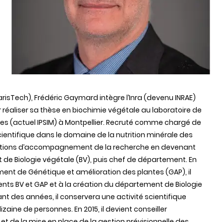
risTech), Frédéric Gaymard intègre l’Inra (devenu INRAE)
réaliser sa thèse en biochimie végétale au laboratoire de
tes (actuel IPSIM) à Montpellier. Recruté comme chargé de
 scientifique dans le domaine de la nutrition minérale des
fonctions d’accompagnement de la recherche en devenant
e Biologie végétale (BV), puis chef de département. En
ent de Génétique et amélioration des plantes (GAP), il
ts BV et GAP et à la création du département de Biologie
ant des années, il conservera une activité scientifique
aine de personnes. En 2015, il devient conseiller
 et de la mise en place de la gestion prévisionnelle des