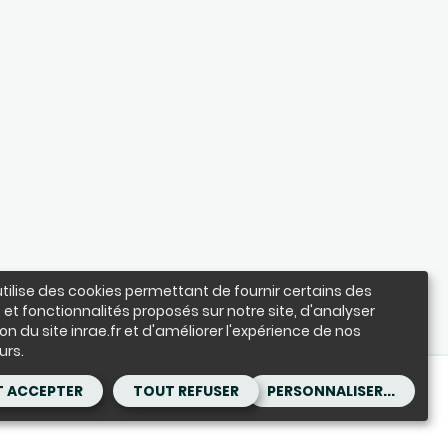
utilise des cookies permettant de fournir certains des
 et fonctionnalités proposés sur notre site, d'analyser
ation du site inrae.fr et d'améliorer l'expérience de nos
urs.
les
Achats
 ACCEPTER
TOUT REFUSER
PERSONNALISER...
s aux documents administratifs
Cookies