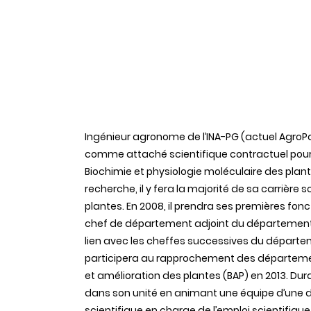
Ingénieur agronome de l’INA-PG (actuel AgroPa
comme attaché scientifique contractuel pour 
Biochimie et physiologie moléculaire des plan
recherche, il y fera la majorité de sa carrière
plantes. En 2008, il prendra ses premières 
chef de département adjoint du département d
lien avec les cheffes successives du départem
participera au rapprochement des départemen
et amélioration des plantes (BAP) en 2013. Dur
dans son unité en animant une équipe d’une diz
scientifique en charge de l’emploi scientifique