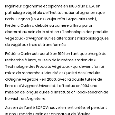
Carlin
Ingénieur agronome et diplômé en 1986 d’un D.E.A. en
est
nommé
pathologie végétale de l'Institut national agronomique
président
Paris-Grignon (I.N.A.P.G, aujourd’hui AgroParisTech),
du
centre
Frédéric Carlin a débuté sa carrière à l’Inra par un
INRAE
doctorat au sein de la station « Technologie des produits
Provence-
Alpes-
végétaux » d’Avignon sur les altérations microbiologiques
Côte
de végétaux frais et transformés.
d’Azur,
depuis
Frédéric Carlin est recruté en 1991 en tant que chargé de
le
1er
recherche à l’Inra, au sein de la même station de «
septembre
Technologie des Produits Végétaux » qui devient l’unité
2023
mixte de recherche « Sécurité et Qualité des Produits
d’Origine Végétale » en 2000, avec la double tutelle de
l’Inra et d'Avignon Université. Il effectue en 1994 une
mission de longue durée à l’Institute of Food Research de
Norwich, en Angleterre.
Au sein de l’unité SQPOV nouvellement créée, et pendant
15 ans, Frédéric Carlin est animateur de l’équipe