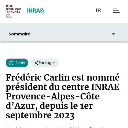
Contenu
Recherche
Navigation
FR
men
Sommaire
2 min
Partager
Temps
Frédéric Carlin est nommé
de
président du centre INRAE
lecture
Provence-Alpes-Côte
d’Azur, depuis le 1er
septembre 2023