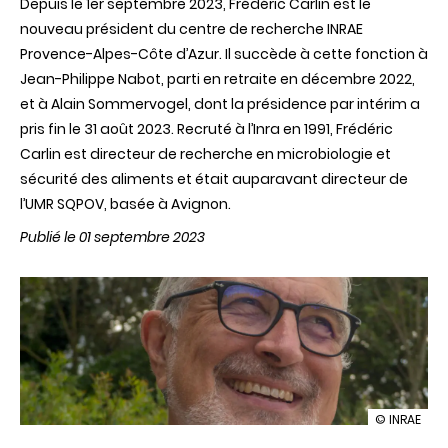
Depuis le 1er septembre 2023, Frédéric Carlin est le
nouveau président du centre de recherche INRAE
Provence-Alpes-Côte d’Azur. Il succède à cette fonction à
Jean-Philippe Nabot, parti en retraite en décembre 2022,
et à Alain Sommervogel, dont la présidence par intérim a
pris fin le 31 août 2023. Recruté à l’Inra en 1991, Frédéric
Carlin est directeur de recherche en microbiologie et
sécurité des aliments et était auparavant directeur de
l’UMR SQPOV, basée à Avignon.
Publié le 01 septembre 2023
illustration
© INRAE
Frédéric