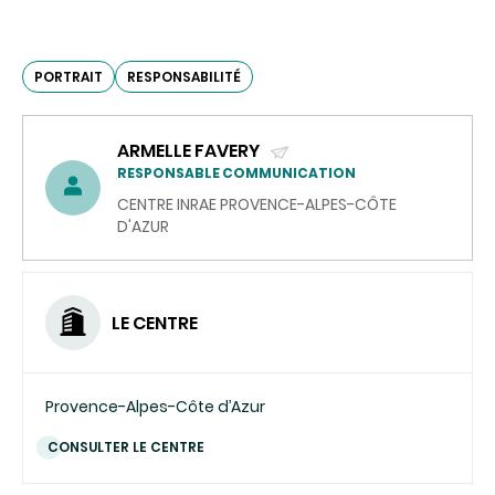
PORTRAIT
RESPONSABILITÉ
ARMELLE FAVERY
(ENVOYER
RESPONSABLE COMMUNICATION
UN
CENTRE INRAE PROVENCE-ALPES-CÔTE
COURRIEL)
D'AZUR
LE CENTRE
Provence-Alpes-Côte d’Azur
CONSULTER LE CENTRE