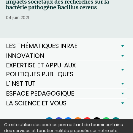
impacts sociétaux des recherches sur la
bactérie pathogène Bacillus cereus
04 juin 2021
LES THÉMATIQUES INRAE
INNOVATION
EXPERTISE ET APPUI AUX
POLITIQUES PUBLIQUES
L'INSTITUT
ESPACE PEDAGOGIQUE
LA SCIENCE ET VOUS
SUIVEZ-NOUS
Ce site utilise des cookies permettant de fournir certains
LinkedIn
Facebook
BlueSky
Instagram
YouTube
X
WhatsApp
Podcast
des services et fonctionnalités proposés sur notre site,