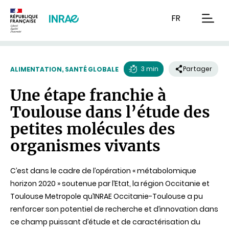
Contenu
Recherche
Navigation
FR
men
3 min
Partager
ALIMENTATION, SANTÉ GLOBALE
Temps
Une étape franchie à
de
Toulouse dans l’étude des
lecture
petites molécules des
organismes vivants
C’est dans le cadre de l’opération « métabolomique
horizon 2020 » soutenue par l’Etat, la région Occitanie et
Toulouse Metropole qu’INRAE Occitanie-Toulouse a pu
renforcer son potentiel de recherche et d’innovation dans
ce champ puissant d’étude et de caractérisation du