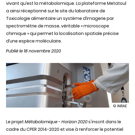
vivant qu’est la métabolomique. La plateforme Metatoul
a ainsi réceptionné sur le site du laboratoire de
Toxicologie alimentaire un système d’imagerie par
spectrométrie de masse, véritable « microscope
chimique » qui permet la localisation spatiale précise
d’une espèce moléculaire.
Publié le 18 novembre 2020
illustration
© INRAE
Une
étape
L
e projet
Métabolomique
-
Horizon 2020
s'inscrit dans
franchie
l
e
à
cadre du CPER 2014-2020 et vise à renforcer le
potent
i
el
Toulouse