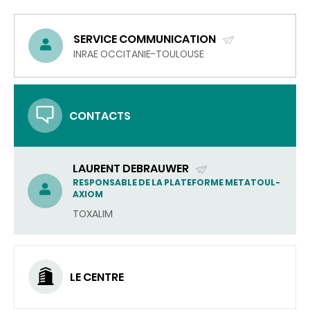
SERVICE COMMUNICATION
(ENVOYER
INRAE OCCITANIE-TOULOUSE
UN
COURRIEL)
CONTACTS
LAURENT DEBRAUWER
(ENVOYER
RESPONSABLE DE LA PLATEFORME METATOUL-
AXIOM
UN
TOXALIM
COURRIEL)
LE CENTRE