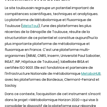
Le site toulousain regroupe un potentiel important de
compétences
scientifiques, techniques et
ana
l
ytiques
.
La plateforme de Métabolomique et Fluxomique de
Toulouse (
MetaToul
), l'une des plateformes les plus
récentes de
l
a Génopôle de Toulouse, résulte de la
structuration de ce potentiel et constitue aujourd’hui la
plus importante plateforme de métabolomique et
fluxomique en France.
C'est une plateforme multi-
orga
n
ismes
(INRAE, CNRS, Inserm, Université Paul Sabatier,
INSAT, INP, Hôpitaux de Toulouse), labellisée IBiSA et
certifiée ISO 9001. Elle est fondatrice et partenaire de
l'Infrastructure Nationale de métabolomique
MetaboHUB
,
avec
les plateformes de Bordeaux, Clermont-Ferrand
et
Saclay.
Dans ce contexte, l’acquisition de cet instrument s’inscrit
dans le projet
«
Métabolomique Horizon 2020
» qui vise
à
consolider
le dispositif
de
la
plateforme
pour répondre