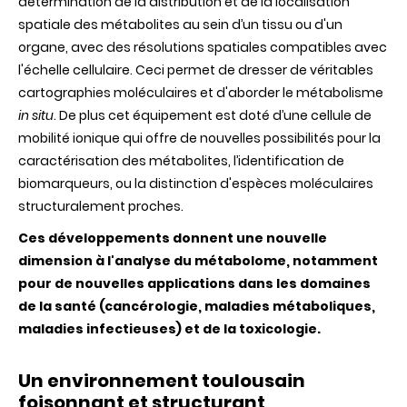
détermination de
la distribution
et
de la localisation
spatiale des
métabolites
au sein
d’un tissu
ou
d'un
organe, avec des
résolutions
spatiales compatibles avec
l'échelle
cellulaire
.
Ceci permet de dresser de véritables
cartographies moléculaires et
d'aborder le
métabolisme
in situ
. De plus cet équipement est doté d’une cellule de
mobilité ionique qui
offre
de
nouvelles possibilités pour la
caractérisation des métabolites
, l’identification de
biomarqueurs, ou la distinction
d'espèces
moléculaires
structuralement
proches.
Ces
développements donnent
une nouvelle
dimension
à l'analyse du métabolome,
notamment
pour de
nouvelles
applications
dans les
domaines
de
la
santé
(cancérologie, maladies métaboliques,
maladies infectieuses)
et
de la toxicologie.
Un environnement toulousain
foisonnant et structurant