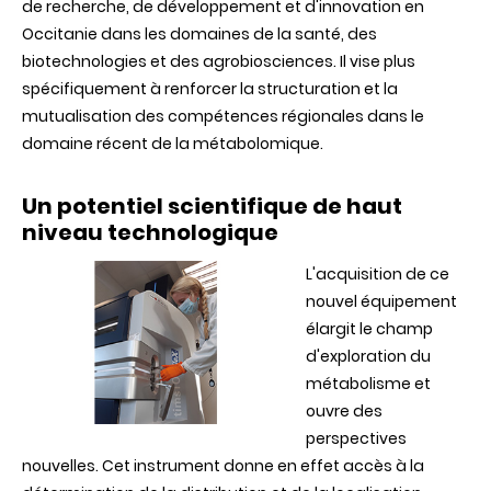
de recherche, de développement et
d'innovat
i
on
en
dans
l’étude
Occitanie dans
l
es domaines de la santé, des
des
biotechnologies et des agrobiosciences. Il
vise
plus
petites
molécules
spécifiquement à renforcer la structuration et la
des
mutualisation des compétences
régiona
l
es
dans le
organisme
vivants
domaine récent de la métabolomique.
Un potentiel scientifique de haut
niveau technologique
L'acquisition
de ce
nouvel équipement
élargit l
e
champ
d'exploration du
métabolisme
et
ouvre
des
perspectives
nouvelles.
Cet instrument donne en effet accès à
la