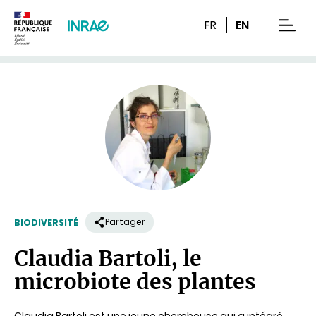
Contenu
Recherche
Navigation
FR
EN
men
Partager
BIODIVERSITÉ
Claudia Bartoli, le
microbiote des plantes