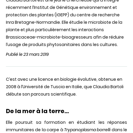
Claudia Bartoli est une jeune chercheuse qui a intégré
récemment l’Institut de Génétique environnement et
protection des plantes (IGEPP) du centre de recherche
Inra Bretagne-Normandie. Elle étudie le microbiote de la
plante et plus particulièrement les interactions
Brassicaceae-microbiote-bioagresseurs afin de réduire
l’usage de produits phytosanitaires dans les cultures.
Publié le 23 mars 2019
C’est
avec
une
licence en
biologie
évolutive,
obtenue
en
2008 à
l’Université
de
Tuscia
en
Italie,
que
Claudia
Bartoli
débute
son
parcours
scientifique
.
De la mer à la terre…
Elle poursuit sa formation en étudiant les réponses
immunitaires de la carpe à
Trypanoplasma borrelli
dans le