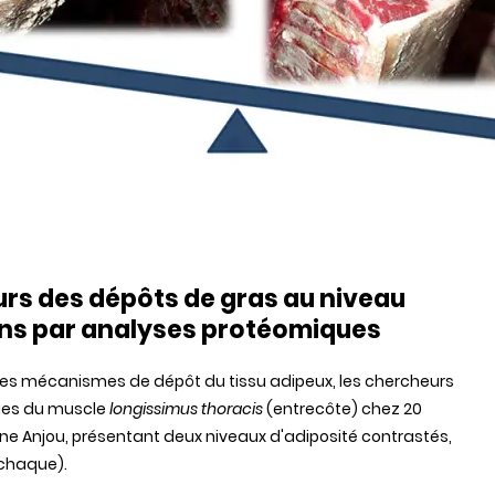
urs des dépôts de gras au niveau
ins par analyses protéomiques
 les mécanismes de dépôt du tissu adipeux, les chercheurs
ques du muscle
longissimus thoracis
(entrecôte) chez 20
ine Anjou, présentant deux niveaux d'adiposité contrastés,
 chaque).