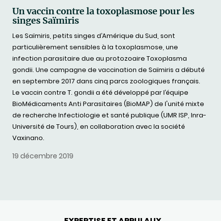
Un vaccin contre la toxoplasmose pour les
singes Saïmiris
Les Saïmiris, petits singes d’Amérique du Sud, sont
particulièrement sensibles à la toxoplasmose, une
infection parasitaire due au protozoaire Toxoplasma
gondii. Une campagne de vaccination de Saïmiris a débuté
en septembre 2017 dans cinq parcs zoologiques français.
Le vaccin contre T. gondii a été développé par l’équipe
BioMédicaments Anti Parasitaires (BioMAP) de l'unité mixte
de recherche Infectiologie et santé publique (UMR ISP, Inra-
Université de Tours), en collaboration avec la société
Vaxinano.
19 décembre 2019
EXPERTISE ET APPUI AUX