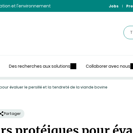
ntation et l'environnement
Jobs
Pre
Rec
Des recherches aux solutions
Collaborer avec nous
ur évaluer le persillé et la tendreté de la viande bovine
Partager
 protéiques pour évalu