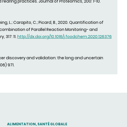
rearing practices. Journal of Proteomics, 200: 1-10.
oning, L.; Carapito, C.; Picard, B., 2020. Quantification of
 combination of Parallel Reaction Monitoring- and
 317: 11.
http://dx.doi.org/10.1016/j.foodchem.2020.126376
omarker discovery and validation: the long and uncertain
006) 971.
THEMATIC
ALIMENTATION, SANTÉ GLOBALE