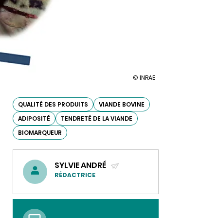
illustration
© INRAE
Des
biomarqueurs
protéiques
QUALITÉ DES PRODUITS
VIANDE BOVINE
pour
ADIPOSITÉ
TENDRETÉ DE LA VIANDE
évaluer
le
BIOMARQUEUR
persillé
et
la
tendreté
SYLVIE ANDRÉ
de
(ENVOYER
RÉDACTRICE
la
viande
UN
bovine
COURRIEL)