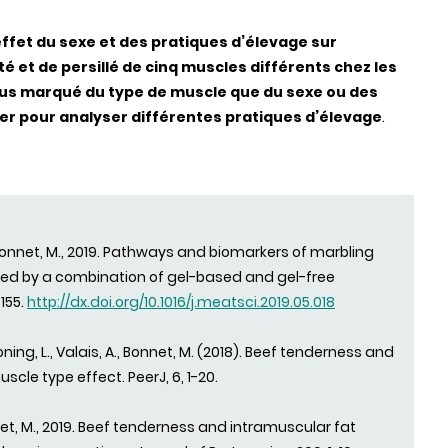
effet du sexe et des pratiques d’élevage sur
et de persillé de cinq muscles différents chez les
plus marqué du type de muscle que du sexe ou des
ter pour analyser différentes pratiques d’élevage
.
A.; Bonnet, M., 2019. Pathways and biomarkers of marbling
led by a combination of gel-based and gel-free
155.
http://dx.doi.org/10.1016/j.meatsci.2019.05.018
ning, L., Valais, A., Bonnet, M. (2018). Beef tenderness and
cle type effect. PeerJ, 6, 1-20.
net, M., 2019. Beef tenderness and intramuscular fat