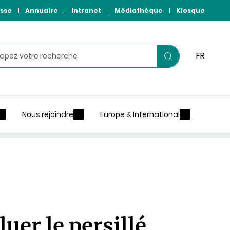
sse
Annuaire
Intranet
Médiathèque
Kiosque
hercher
FR
Lancer
votre
recherche
Nous rejoindre
Europe & International
er le persillé