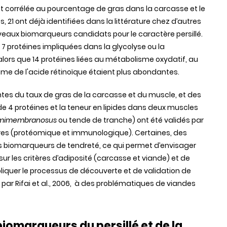
 corrélée au pourcentage de gras dans la carcasse et le
, 21 ont déjà identifiées dans la littérature chez d’autres
veaux biomarqueurs candidats pour le caractère persillé.
7 protéines impliquées dans la glycolyse ou la
rs que 14 protéines liées au métabolisme oxydatif, au
e de l'acide rétinoïque étaient plus abondantes.
antes du taux de gras de la carcasse et du muscle, et des
 4 protéines et la teneur en lipides dans deux muscles
mimembranosus
ou tende de tranche) ont été validés par
s (protéomique et immunologique). Certaines, des
es biomarqueurs de tendreté, ce qui permet d’envisager
sur les critères d’adiposité (carcasse et viande) et de
liquer le processus de découverte et de validation de
r Rifai et al., 2006, à des problématiques de viandes
omarqueurs du persillé et de la