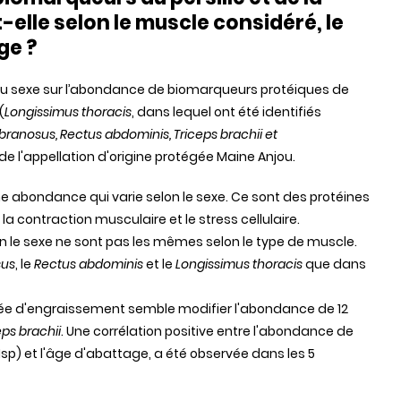
-elle selon le muscle considéré, le
ge ?
du sexe sur l’abondance de biomarqueurs protéiques de
(
Longissimus thoracis
, dans lequel ont été identifiés
nosus, Rectus abdominis, Triceps brachii et
de l'appellation d'origine protégée Maine Anjou.
ne abondance qui varie selon le sexe. Ce sont des protéines
 contraction musculaire et le stress cellulaire.
 le sexe ne sont pas les mêmes selon le type de muscle.
sus
, le
Rectus abdominis
et le
Longissimus thoracis
que dans
urée d'engraissement semble modifier l'abondance de 12
eps brachii
. Une corrélation positive entre l'abondance de
Hsp) et l'âge d'abattage, a été observée dans les 5