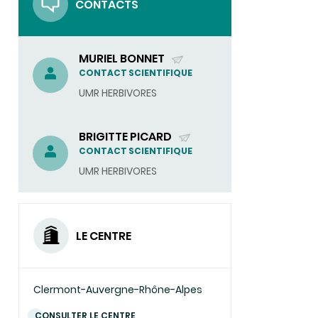
CONTACTS
MURIEL BONNET
(ENVOYER
CONTACT SCIENTIFIQUE
UN
UMR HERBIVORES
COURRIEL)
BRIGITTE PICARD
(ENVOYER
CONTACT SCIENTIFIQUE
UN
UMR HERBIVORES
COURRIEL)
LE CENTRE
Clermont-Auvergne-Rhône-Alpes
CONSULTER LE CENTRE