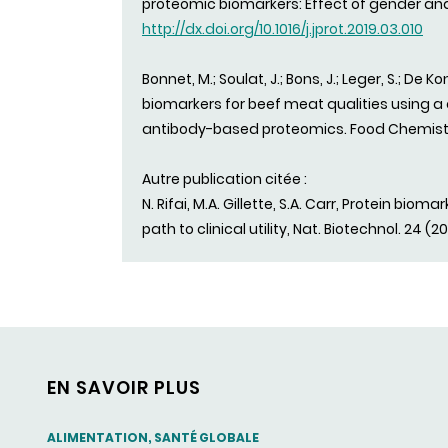
proteomic biomarkers: Effect of gender and 
http://dx.doi.org/10.1016/j.jprot.2019.03.010
Bonnet, M.; Soulat, J.; Bons, J.; Leger, S.; De K
biomarkers for beef meat qualities using a
antibody-based proteomics. Food Chemistry,
Autre publication citée :
N. Rifai, M.A. Gillette, S.A. Carr, Protein bi
path to clinical utility, Nat. Biotechnol. 24 (2
EN SAVOIR PLUS
THEMATIC
ALIMENTATION, SANTÉ GLOBALE