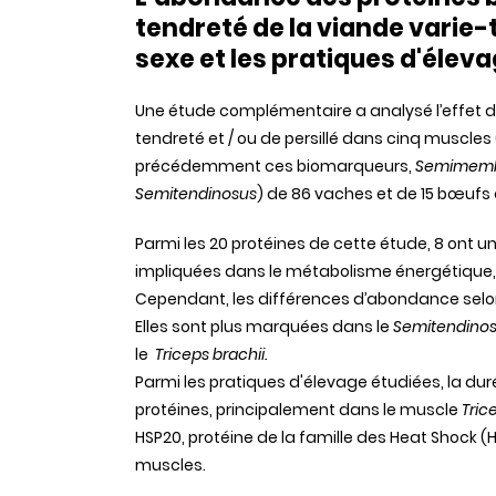
tendreté de la viande varie-t
sexe et les pratiques d'éleva
Une étude complémentaire a analysé l’effet 
tendreté et / ou de persillé dans cinq muscles 
précédemment ces biomarqueurs,
Semimembra
Semitendinosus
) de 86 vaches et de 15 bœufs 
Parmi les 20 protéines de cette étude, 8 ont u
impliquées dans le métabolisme énergétique, la
Cependant, les différences d’abondance selon
Elles sont plus marquées dans le
Semitendino
le
Triceps brachii.
Parmi les pratiques d'élevage étudiées, la d
protéines, principalement dans le muscle
Tric
HSP20, protéine de la famille des Heat Shock (
muscles.