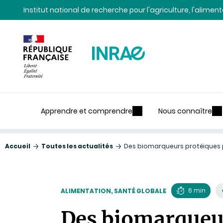
Contenu
Recherche
Navigation
Institut national de recherche pour l'agriculture, l'alime
Apprendre et comprendre
Nous connaître
Accueil
Toutes les actualités
Des biomarqueurs protéiques po
6 min
ALIMENTATION, SANTÉ GLOBALE
Temps
Des biomarqueurs
de