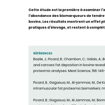
Cette étude est la première à examiner l’
l’abondance des biomarqueurs de tendreté 
bovins. Les résultats montrent un effet 
pratiques d’élevage, et restent à complé
RÉFÉRENCES
Bazile, J.; Picard, B.; Chambon, C.; Valais, 
and carcass fat deposition in bovine revea
proteomic analyses. Meat Science, 156: 146-
Picard, B., Gagaoua, M., Al-jammas, M., De Ko
intramuscular fat proteomic biomarkers: mus
Picard, B.; Gagaoua, M.; Al Jammas, M.; Bon