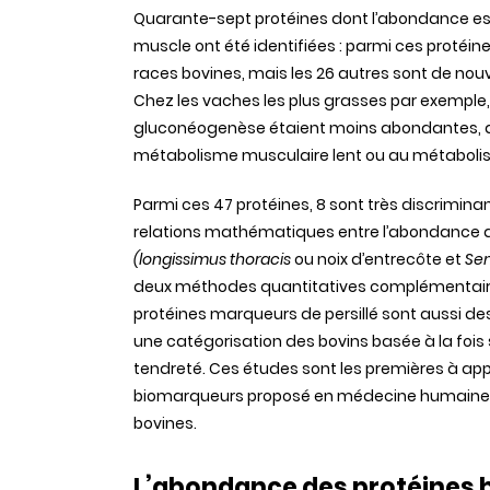
Quarante-sept protéines dont l’abondance est
muscle ont été identifiées : parmi ces protéines
races bovines, mais les 26 autres sont de nou
Chez les vaches les plus grasses par exemple, 
gluconéogenèse étaient moins abondantes, alo
métabolisme musculaire lent ou au métabolism
Parmi ces 47 protéines, 8 sont très discrimin
relations mathématiques entre l’abondance de
(longissimus thoracis
ou noix d’entrecôte et
Se
deux méthodes quantitatives complémentaire
protéines marqueurs de persillé sont aussi d
une catégorisation des bovins basée à la fois 
tendreté. Ces études sont les premières à app
biomarqueurs proposé en médecine humaine pa
bovines.
L’abondance des protéines bi