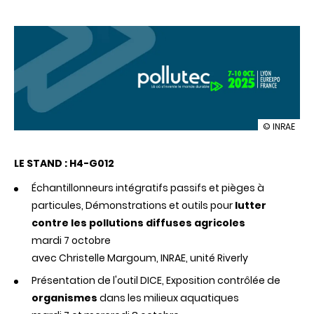
illustration
© INRAE
INRAE
à
LE STAND : H4-G012
Pollutec
2025
Échantillonneurs intégratifs passifs et pièges à
particules, Démonstrations et outils pour
lutter
contre les pollutions diffuses agricoles
mardi 7 octobre
avec Christelle Margoum, INRAE, unité Riverly
Présentation de l'outil DICE, Exposition contrôlée de
organismes
dans les milieux aquatiques