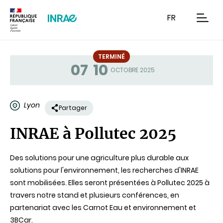
Contenu
Recherche
Navigation
FR
men
TERMINÉ
07
10
Statut
OCTOBRE 2025
Lyon
Partager
INRAE à Pollutec 2025
Des solutions pour une agriculture plus durable aux
solutions pour l'environnement, les recherches d'INRAE
sont mobilisées. Elles seront présentées à Pollutec 2025 à
travers notre stand et plusieurs conférences, en
partenariat avec les Carnot Eau et environnement et
3BCar.