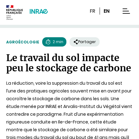
Contenu
Recherche
Navigation
FR
EN
men
2 min
Partager
AGROÉCOLOGIE
Temps
Le travail du sol impacte
de
peu le stockage de carbone
lecture
La réduction, voire la suppression du travail du sol est
l’une des pratiques agricoles souvent mise en avant pour
accroître le stockage de carbone dans les sols. Une
étude menée par INRAE et Arvalis-Institut du Végétal vient
contredire ce paradigme. Fruit d’une expérimentation
rigoureuse conduite en Ile-de-France, cette étude
montre que le stockage de carbone a été similaire pour
trois modes du travail du sol au bout de 41 ans mais qu’il