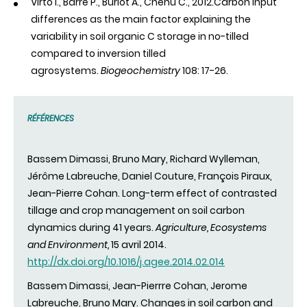
Virto I., Barré P., Burlot A., Chenu C., 2012.Carbon input
differences as the main factor explaining the
variability in soil organic C storage in no-tilled
compared to inversion tilled
agrosystems.
Biogeochemistry
108: 17-26.
RÉFÉRENCES
Bassem Dimassi, Bruno Mary, Richard Wylleman,
Jérôme Labreuche, Daniel Couture, François Piraux,
Jean-Pierre Cohan. Long-term effect of contrasted
tillage and crop management on soil carbon
dynamics during 41 years.
Agriculture, Ecosystems
and Environment,
15 avril 2014.
http://dx.doi.org/10.1016/j.agee.2014.02.014
Bassem Dimassi, Jean-Pierrre Cohan, Jerome
Labreuche, Bruno Mary. Changes in soil carbon and