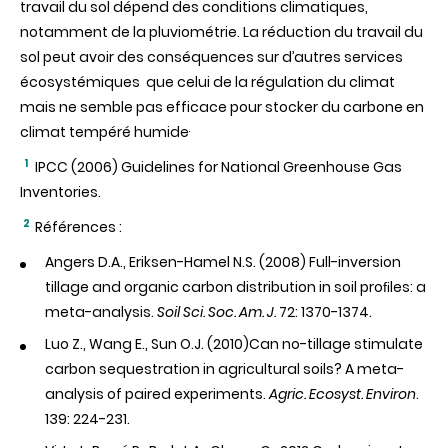
travail du sol dépend des conditions climatiques,
notamment de la pluviométrie. La réduction du travail du
sol peut avoir des conséquences sur d’autres services
écosystémiques que celui de la régulation du climat
mais ne semble pas efficace pour stocker du carbone en
.
climat tempéré humide
1
I
PCC
(2006) Guidelines for National Greenhouse Gas
Inventories.
2
Références :
Angers D.A., Eriksen-Hamel N.S. (2008) Full-inversion
tillage and organic carbon distribution in soil proﬁles: a
meta-analysis.
Soil Sci. Soc. Am. J.
72: 1370-1374.
Luo Z., Wang E., Sun O.J. (2010)Can no-tillage stimulate
carbon sequestration in agricultural soils? A meta-
analysis of paired experiments.
Agric. Ecosyst. Environ
.
139: 224-231.