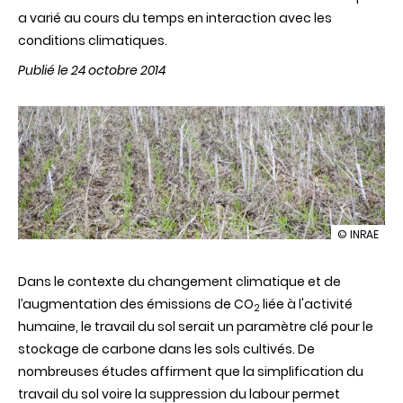
a varié au cours du temps en interaction avec les
conditions climatiques.
Publié le 24 octobre 2014
illustration
© INRAE
Le
travail
Dans le contexte du changement climatique et de
du
sol
l’augmentation des émissions de CO
liée à l'activité
2
impacte
humaine, le travail du sol serait un paramètre clé pour le
peu
le
stockage de carbone dans les sols cultivés. De
stockage
nombreuses études affirment que la simplification du
de
carbone
travail du sol voire la suppression du labour permet