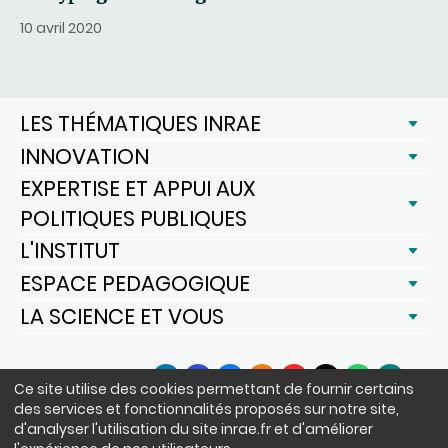
10 avril 2020
LES THÉMATIQUES INRAE
INNOVATION
EXPERTISE ET APPUI AUX
POLITIQUES PUBLIQUES
L'INSTITUT
ESPACE PEDAGOGIQUE
LA SCIENCE ET VOUS
SUIVEZ-NOUS
Ce site utilise des cookies permettant de fournir certains
LinkedIn
Facebook
BlueSky
Instagram
YouTube
X
WhatsApp
Podcast
des services et fonctionnalités proposés sur notre site,
d'analyser l'utilisation du site inrae.fr et d'améliorer