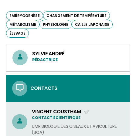
EMBRYOGENÈSE
CHANGEMENT DE TEMPÉRATURE
MÉTABOLISME
PHYSIOLOGIE
CAILLE JAPONAISE
ÉLEVAGE
SYLVIE ANDRÉ
RÉDACTRICE
CONTACTS
VINCENT COUSTHAM
(ENVOYER
CONTACT SCIENTIFIQUE
UN
UMR BIOLOGIE DES OISEAUX ET AVICULTURE
COURRIEL)
(BOA)