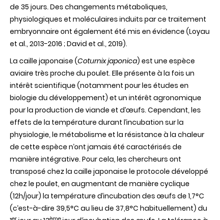
la
de 35 jours. Des changements métaboliques,
résistance
physiologiques et moléculaires induits par ce traitement
à
la
embryonnaire ont également été mis en évidence (Loyau
chaleur
et al., 2013-2016 ; David et al., 2019).
?
La caille japonaise (
Coturnix japonica
) est une espèce
aviaire très proche du poulet. Elle présente à la fois un
intérêt scientifique (notamment pour les études en
biologie du développement) et un intérêt agronomique
pour la production de viande et d’œufs. Cependant, les
effets de la température durant l’incubation sur la
physiologie, le métabolisme et la résistance à la chaleur
de cette espèce n’ont jamais été caractérisés de
manière intégrative. Pour cela, les chercheurs ont
transposé chez la caille japonaise le protocole développé
chez le poulet, en augmentant de manière cyclique
(12h/jour) la température d’incubation des œufs de 1,7°C
(c’est-à-dire 39,5°C au lieu de 37,8°C habituellement) du
er
ème