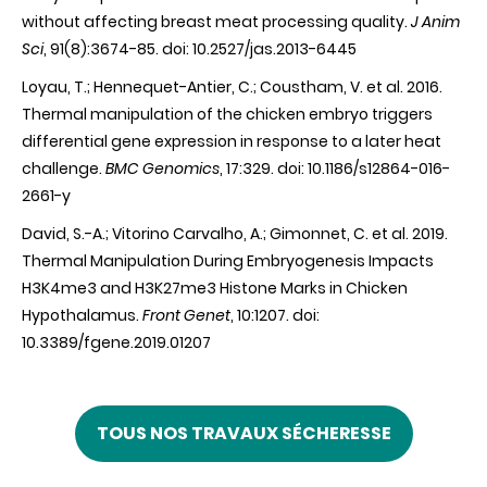
without affecting breast meat processing quality.
J Anim
Sci
, 91(8):3674-85. doi: 10.2527/jas.2013-6445
Loyau, T.; Hennequet-Antier, C.; Coustham, V. et al. 2016.
Thermal manipulation of the chicken embryo triggers
differential gene expression in response to a later heat
challenge.
BMC Genomics
, 17:329. doi: 10.1186/s12864-016-
2661-y
David, S.-A.; Vitorino Carvalho, A.; Gimonnet, C. et al. 2019.
Thermal Manipulation During Embryogenesis Impacts
H3K4me3 and H3K27me3 Histone Marks in Chicken
Hypothalamus.
Front Genet
, 10:1207. doi:
10.3389/fgene.2019.01207
TOUS NOS TRAVAUX SÉCHERESSE