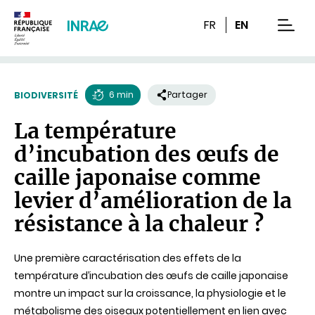
Contenu
Recherche
Navigation
FR
EN
men
6 min
Partager
BIODIVERSITÉ
Temps
La température
de
d’incubation des œufs de
lecture
caille japonaise comme
levier d’amélioration de la
résistance à la chaleur ?
Une première caractérisation des effets de la
température d’incubation des œufs de caille japonaise
montre un impact sur la croissance, la physiologie et le
métabolisme des oiseaux potentiellement en lien avec