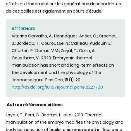
effets du traitement sur les générations descendantes
de ces cailles est également en cours d’étude.
RÉFÉRENCES
Vitorino Carvalho, A.; Hennequet-Antier, C.; Crochet,
S.; Bordeau, T.; Courousse, N.; Cailleau-Audouin, E.;
Chartrin, P.; Darras, V.M.; Zerjal, T.; Collin, A.;
Coustham, V., 2020. Embryonic thermal
manipulation has short and long-term effects on
the development and the physiology of the
Japanese quail. Plos One, 15 (1): 20.
http://dx.doi.org/10.1371/journal.pone.0227700
Autres référence citées:
Loyau, T.; Berri, C.; Bedrani, L.. et al. 2013.
Thermal
manipulation of the embryo modifies the physiology and
body composition of broiler chickens reared in floor pens