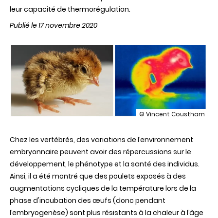
leur capacité de thermorégulation.
Publié le 17 novembre 2020
illustration
© Vincent Coustham
La
température
Chez les vertébrés, des variations de l’environnement
d’incubation
des
embryonnaire peuvent avoir des répercussions sur le
œufs
développement, le phénotype et la santé des individus.
de
caille
Ainsi, il a été montré que des poulets exposés à des
japonaise
augmentations cycliques de la température lors de la
comme
levier
phase d'incubation des œufs (donc pendant
d’amélioration
l’embryogenèse) sont plus résistants à la chaleur à l’âge
de